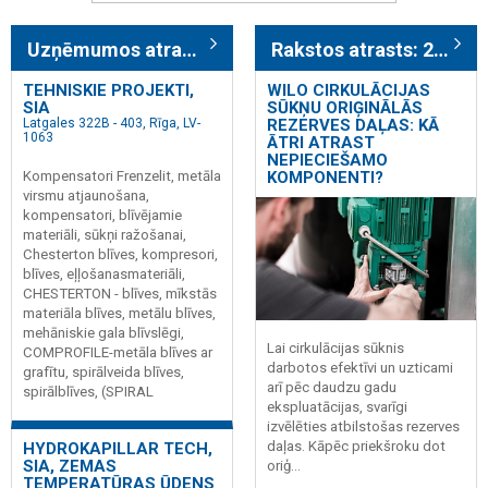
Uzņēmumos atrasts: 164
Rakstos atrasts: 226
TEHNISKIE PROJEKTI,
WILO CIRKULĀCIJAS
SIA
SŪKŅU ORIĢINĀLĀS
Latgales 322B - 403, Rīga, LV-
REZERVES DAĻAS: KĀ
1063
ĀTRI ATRAST
NEPIECIEŠAMO
Kompensatori Frenzelit, metāla
KOMPONENTI?
virsmu atjaunošana,
kompensatori, blīvējamie
materiāli, sūkņi ražošanai,
Chesterton blīves, kompresori,
blīves, eļļošanasmateriāli,
CHESTERTON - blīves, mīkstās
materiāla blīves, metālu blīves,
mehāniskie gala blīvslēgi,
Lai cirkulācijas sūknis
COMPROFILE-metāla blīves ar
darbotos efektīvi un uzticami
grafītu, spirālveida blīves,
arī pēc daudzu gadu
spirālblīves, (SPIRAL
ekspluatācijas, svarīgi
izvēlēties atbilstošas rezerves
daļas. Kāpēc priekšroku dot
HYDROKAPILLAR TECH,
SIA, ZEMAS
oriģ...
TEMPERATŪRAS ŪDENS