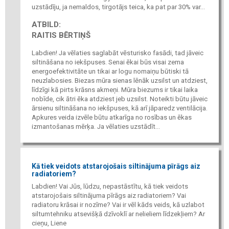
uzstādīju, ja nemaldos, tirgotājs teica, ka pat par 30% var...
ATBILD:
RAITIS BĒRTIŅŠ
Labdien! Ja vēlaties saglabāt vēsturisko fasādi, tad jāveic
siltināšana no iekšpuses. Senai ēkai būs visai zema
energoefektivitāte un tikai ar logu nomaiņu būtiski tā
neuzlabosies. Biezas mūra sienas lēnāk uzsilst un atdziest,
līdzīgi kā pirts krāsns akmeņi. Mūra biezums ir tikai laika
nobīde, cik ātri ēka atdziest jeb uzsilst. Noteikti būtu jāveic
ārsienu siltināšana no iekšpuses, kā arī jāparedz ventilācija.
Apkures veida izvēle būtu atkarīga no rosības un ēkas
izmantošanas mērķa. Ja vēlaties uzstādīt...
Kā tiek veidots atstarojošais siltinājuma pīrāgs aiz
radiatoriem?
Labdien! Vai Jūs, lūdzu, nepastāstītu, kā tiek veidots
atstarojošais siltinājuma pīrāgs aiz radiatoriem? Vai
radiatoru krāsai ir nozīme? Vai ir vēl kāds veids, kā uzlabot
siltumtehniku atsevišķā dzīvoklī ar nelieliem līdzekļiem? Ar
cieņu, Liene