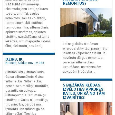
REMONTUS?
STATERM siltumnesēji,
elektrodu jonu katli, apkures
tosols, antifrīzi, saules
kolektors, saules kolektori,
termodinamiskā sistēma,
termodinamika, siltumsūknis,
apkures sistēmas, apkures
sistēmu uzstādīšana, siltuma
iekārtas, siltumapgāde, ūdens
Lai saglabātu sistēmas
filtri, elektrodu jonu katli,
energoefektivitāti, pagarinātu
iekārtas kalpošanas laiku un
novērstu dārgus remontus,
OZIRS, IK
pareizai siltumsūkņu
Brocēni, Saldus nov. LV-3851
uzturēšanai un tehniskām
apkopēm ir būtiska ...
Siltumsūkņi. Siltumsūknis.
Gaisa siltumsūknis. Gaisa
siltumsūkņi. Siltumsūkņu
5 BIEŽĀKĀS KĻŪDAS,
cenas. Siltumsūkņu montāža,
IZVĒLOTIES APKURES
garantija un apkope.
KATLU, UN KĀ NO TĀM
Siltumpumpis. Siltumsūkņu
IZVAIRĪTIES
sistēmas. Gaisa siltumsūkņu
tirdzniecība, pārdošana,
remonts. Mitsubishi gaisa
siltumsūkņi. Toshiba