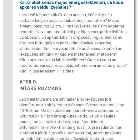
Kā uzlabot senas mājas energoefektivitāti, un kādu
apkures veidu izvēlēties?
Labdien! Kā pareizāk rīkoties ar senu, 200 m2 plašu
sarkano ķieģeļu māju uz laukakmeņu pamatiem? Mājas
ārsienu biezums 52 cm. Pirms ievākties, taisīsim nopietnu
remontu. Nevaram rast atbildi par ēkas energoefektivitātes
uzlabošanu un apkuri. Liksim divpakešu logus. Sienas no
ārpuses būtu grēks siltināt - tām jāpaliek skaistām,
vēsturiskām. Bet - vai vajadzētu ēkas ārsienas kaut kā no
iekšpuses siltināt? Ar kādiem materiāliem, metodēm?
Kādu apkures veidu labāk izvēlēties? Granulu katlu un
radiatorus, vai saules paneļus, siltumsūkni un siltās grīdas?
Kādi ir jūsu ieteikumi? Paldies!
ATBILD:
INTARS ROZMANS
Labdien! Mūra mājām siltināšanā no iekšpuses ļoti
piemērotas ir kokšķiedras plāksnes. Biezums parasti ir no
40-100 mm. Uz šīm plāksnēm parasti veido apmetumu.
Siltumsūknis ir ļoti ērts apkures veids. Ja vēl ir saules
paneļi, tad jau paliekat diezgan pašpietiekami.
Siltumsūknim - noteikti siltās grīdas, jo, ja ir radiatori, tad
sistēmā ir jābūt augstākai temperatūrai, un siltumsūknis
tad sāk tērēt vairāk enerģijas. Savulaik, kad pats sev