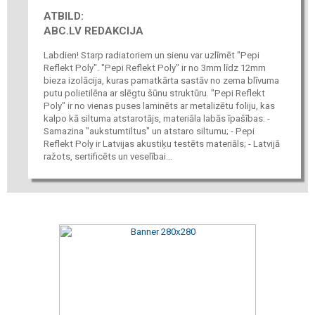
ATBILD:
ABC.LV REDAKCIJA
Labdien! Starp radiatoriem un sienu var uzlīmēt "Pepi
Reflekt Poly". "Pepi Reflekt Poly" ir no 3mm līdz 12mm
bieza izolācija, kuras pamatkārta sastāv no zema blīvuma
putu polietilēna ar slēgtu šūnu struktūru. "Pepi Reflekt
Poly" ir no vienas puses laminēts ar metalizētu foliju, kas
kalpo kā siltuma atstarotājs, materiāla labās īpašības: -
Samazina "aukstumtiltus" un atstaro siltumu; - Pepi
Reflekt Poly ir Latvijas akustiķu testēts materiāls; - Latvijā
ražots, sertificēts un veselībai...