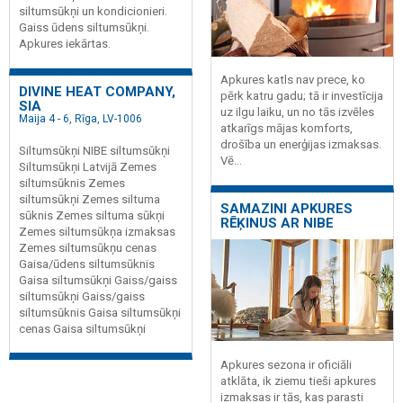
siltumsūkņi un kondicionieri.
Gaiss ūdens siltumsūkņi.
Apkures iekārtas.
Apkures katls nav prece, ko
DIVINE HEAT COMPANY,
pērk katru gadu; tā ir investīcija
SIA
uz ilgu laiku, un no tās izvēles
Maija 4 - 6, Rīga, LV-1006
atkarīgs mājas komforts,
drošība un enerģijas izmaksas.
Siltumsūkņi NIBE siltumsūkņi
Vē...
Siltumsūkņi Latvijā Zemes
siltumsūknis Zemes
siltumsūkņi Zemes siltuma
SAMAZINI APKURES
sūknis Zemes siltuma sūkņi
RĒĶINUS AR NIBE
Zemes siltumsūkņa izmaksas
Zemes siltumsūkņu cenas
Gaisa/ūdens siltumsūknis
Gaisa siltumsūkņi Gaiss/gaiss
siltumsūkņi Gaiss/gaiss
siltumsūknis Gaisa siltumsūkņi
cenas Gaisa siltumsūkņi
Apkures sezona ir oficiāli
atklāta, ik ziemu tieši apkures
izmaksas ir tās, kas parasti