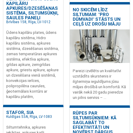
KAPILĀRU
APKURES/DZESĒŠANAS
NO SKICĒM LĪDZ
SISTĒMA, SILTUMSŪKŅI,
SILTUMAM: "PRO
SAULES PANEĻI
DŪMVADI" STĀSTS UN
Brīvības 158, Rīga, LV-1012
CEĻŠ UZ DROŠU MĀJU
Ūdens kapilāru plates, ūdens
kapilāru sistēma, Hidro
kapilāru sistēma, apkures
sistēma, dzesēšanas sistēma,
zemas temperatūras apkures
sistēma, efektīva apkure,
grīdas apkure, zemgrīdas
apkure, griestu apkure, apkure
Pareizi izvēlēts un kvalitatīvi
un dzesēšana vienā sistēmā,
uzstādīts skurstenis ir
konvekcijas ierīces,
ilgtermiņa ieguldījums jūsu
polipropilēna caurules,
mājas drošībā un komfortā. Kā
ģeotermālais kontūrs ar
vairāk nekā 20 gadu pieredze
kapilāru platēm,
un pilns serviss – ...
STAFOR, SIA
RŪPES PAR
Kuldīgas 53A, Rīga, LV-1083
SILTUMSŪKŅIEM: KĀ
SAGLABĀT TO
EFEKTIVITĀTI UN
Siltumtehnika, apkures
NOVĒRST DĀRGUS
iekārtas, apkures katli,