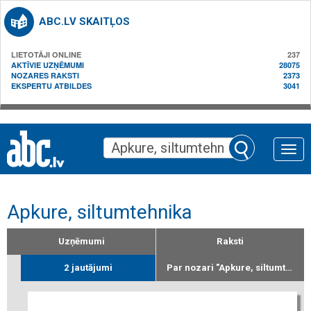
ABC.LV SKAITĻOS
LIETOTĀJI ONLINE
237
AKTĪVIE UZŅĒMUMI
28075
NOZARES RAKSTI
2373
EKSPERTU ATBILDES
3041
Toggle
naviga
Apkure, siltumtehnika
Uzņēmumi
Raksti
2 jautājumi
Par nozari "Apkure, siltumtehnika"