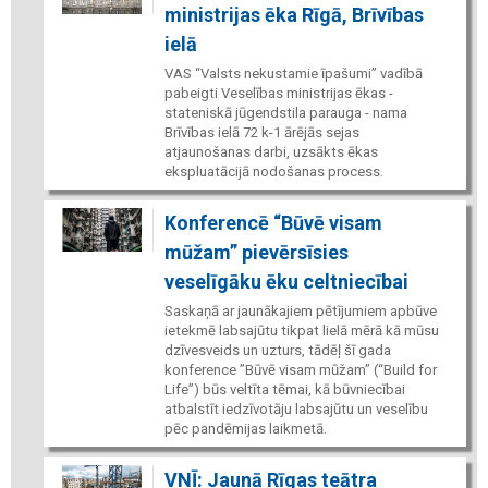
ministrijas ēka Rīgā, Brīvības
ielā
VAS “Valsts nekustamie īpašumi” vadībā
pabeigti Veselības ministrijas ēkas -
stateniskā jūgendstila parauga - nama
Brīvības ielā 72 k-1 ārējās sejas
atjaunošanas darbi, uzsākts ēkas
ekspluatācijā nodošanas process.
Konferencē “Būvē visam
mūžam” pievērsīsies
veselīgāku ēku celtniecībai
Saskaņā ar jaunākajiem pētījumiem apbūve
ietekmē labsajūtu tikpat lielā mērā kā mūsu
dzīvesveids un uzturs, tādēļ šī gada
konference ”Būvē visam mūžam” (“Build for
Life”) būs veltīta tēmai, kā būvniecībai
atbalstīt iedzīvotāju labsajūtu un veselību
pēc pandēmijas laikmetā.
VNĪ: Jaunā Rīgas teātra