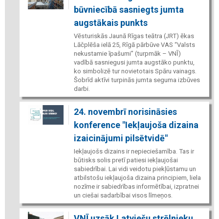
būvniecībā sasniegts jumta
augstākais punkts
Vēsturiskās Jaunā Rīgas teātra (JRT) ēkas
Lāčplēša ielā 25, Rīgā pārbūve VAS “Valsts
nekustamie īpašumi” (turpmāk – VNĪ)
vadībā sasniegusi jumta augstāko punktu,
ko simbolizē tur novietotais Spāru vainags.
Šobrīd aktīvi turpinās jumta seguma izbūves
darbi.
24. novembrī norisināsies
konference "Iekļaujoša dizaina
izaicinājumi pilsētvidē"
Iekļaujošs dizains ir nepieciešamība. Tas ir
būtisks solis pretī patiesi iekļaujošai
sabiedrībai. Lai vidi veidotu piekļūstamu un
atbilstošu iekļaujoša dizaina principiem, liela
nozīme ir sabiedrības informētībai, izpratnei
un ciešai sadarbībai visos līmeņos.
VNĪ uzsāk Latviešu strēlnieku