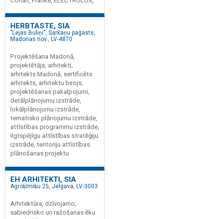
Corian, Franke, ELECTROLUX,
HERBTASTE, SIA
"Lejas Buliņi", Sarkaņu pagasts,
Madonas nov., LV-4870
Projektēšana Madonā,
projektētājs, arhitekti,
arhitekts Madonā, sertificēts
arhitekts, arhitektu birojs,
projektēšanas pakalpojumi,
detālplānojumu izstrāde,
lokālplānojumu izstrāde,
tematisko plānojumu izstrāde,
attīstības programmu izstrāde,
ilgtspējīgu attīstības stratēģiju
izstrāde, teritoriju attīstības
plānošanas projektu
EH ARHITEKTI, SIA
Agroķīmiķu 25, Jelgava, LV-3003
Arhitektūra, dzīvojamo,
sabiedrisko un ražošanas ēku