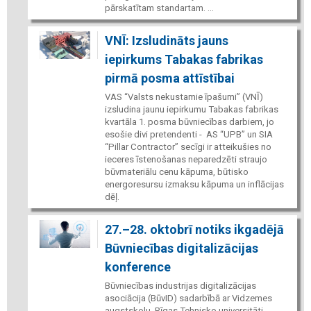
pārskatītam standartam. ...
VNĪ: Izsludināts jauns
iepirkums Tabakas fabrikas
pirmā posma attīstībai
VAS “Valsts nekustamie īpašumi” (VNĪ)
izsludina jaunu iepirkumu Tabakas fabrikas
kvartāla 1. posma būvniecības darbiem, jo
esošie divi pretendenti - AS “UPB” un SIA
“Pillar Contractor” secīgi ir atteikušies no
ieceres īstenošanas neparedzēti straujo
būvmateriālu cenu kāpuma, būtisko
energoresursu izmaksu kāpuma un inflācijas
dēļ.
27.–28. oktobrī notiks ikgadējā
Būvniecības digitalizācijas
konference
Būvniecības industrijas digitalizācijas
asociācija (BūvID) sadarbībā ar Vidzemes
augstskolu, Rīgas Tehnisko universitāti,