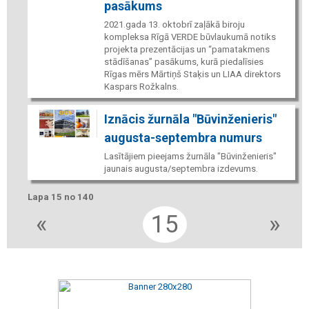
pasākums
2021.gada 13. oktobrī zaļākā biroju
kompleksa Rīgā VERDE būvlaukumā notiks
projekta prezentācijas un “pamatakmens
stādīšanas” pasākums, kurā piedalīsies
Rīgas mērs Mārtiņš Staķis un LIAA direktors
Kaspars Rožkalns.
Iznācis žurnāla "Būvinženieris"
augusta-septembra numurs
Lasītājiem pieejams žurnāla "Būvinženieris"
jaunais augusta/septembra izdevums.
Lapa 15 no 140
«
15
»