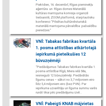
Piektdien, 16. decembrī, Rīgas pieminekļu
aģentūra un Rīgas domes Materiālā
kultūras mantojuma komisija organizē
tiešsaistē, ZOOM platformā, starptautisku
konferenci “Pilsētas kultūrvēsturiskā
materiālā mantojuma pārvaldība: pašvaldību
pieredzes.”
VNĪ: Tabakas fabrikas kvartāla
1. posma attīstības atkārtotajā
iepirkumā pieteikušies 12
būvuzņēmēji
“Piedāvājumus Tabakas fabrikas kvartāla 1.
posma attīstībai Rīgā, Miera ielā 58a,
iesnieguši 12 būvuzņēmēji. Piedāvātās
līgumu cenas – sākot no 3,7 miljoniem eiro
līdz 5,4 miljoniem eiro (bez PVN). Par
iepirkuma uzvarētāju un līguma summu varēs
runāt tikai pēc piedāvājumu izvē...
VNĪ: Pabeigti KNAB mājvietas