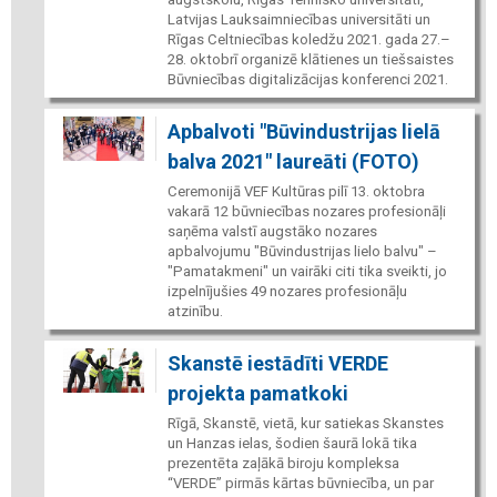
Latvijas Lauksaimniecības universitāti un
Rīgas Celtniecības koledžu 2021. gada 27.–
28. oktobrī organizē klātienes un tiešsaistes
Būvniecības digitalizācijas konferenci 2021.
Apbalvoti "Būvindustrijas lielā
balva 2021" laureāti (FOTO)
Ceremonijā VEF Kultūras pilī 13. oktobra
vakarā 12 būvniecības nozares profesionāļi
saņēma valstī augstāko nozares
apbalvojumu "Būvindustrijas lielo balvu" –
"Pamatakmeni" un vairāki citi tika sveikti, jo
izpelnījušies 49 nozares profesionāļu
atzinību.
Skanstē iestādīti VERDE
projekta pamatkoki
Rīgā, Skanstē, vietā, kur satiekas Skanstes
un Hanzas ielas, šodien šaurā lokā tika
prezentēta zaļākā biroju kompleksa
“VERDE” pirmās kārtas būvniecība, un par