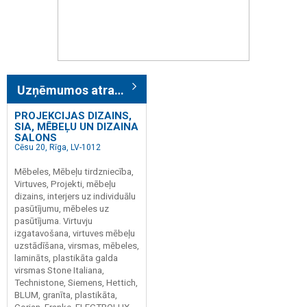
Uzņēmumos atrasts: 742
PROJEKCIJAS DIZAINS,
SIA, MĒBEĻU UN DIZAINA
SALONS
Cēsu 20, Rīga, LV-1012
Mēbeles, Mēbeļu tirdzniecība,
Virtuves, Projekti, mēbeļu
dizains, interjers uz individuālu
pasūtījumu, mēbeles uz
pasūtījuma. Virtuvju
izgatavošana, virtuves mēbeļu
uzstādīšana, virsmas, mēbeles,
lamināts, plastikāta galda
virsmas Stone Italiana,
Technistone, Siemens, Hettich,
BLUM, granīta, plastikāta,