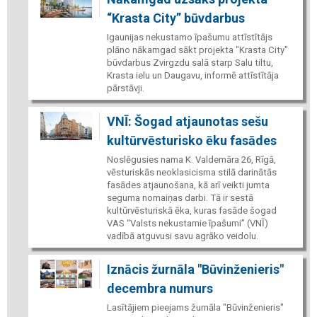
“Krasta City” būvdarbus
Igaunijas nekustamo īpašumu attīstītājs
plāno nākamgad sākt projekta "Krasta City"
būvdarbus Zvirgzdu salā starp Salu tiltu,
Krasta ielu un Daugavu, informē attīstītāja
pārstāvji.
VNĪ: Šogad atjaunotas sešu
kultūrvēsturisko ēku fasādes
Noslēgusies nama K. Valdemāra 26, Rīgā,
vēsturiskās neoklasicisma stilā darinātās
fasādes atjaunošana, kā arī veikti jumta
seguma nomaiņas darbi. Tā ir sestā
kultūrvēsturiskā ēka, kuras fasāde šogad
VAS “Valsts nekustamie īpašumi” (VNĪ)
vadībā atguvusi savu agrāko veidolu.
Iznācis žurnāla "Būvinženieris"
decembra numurs
Lasītājiem pieejams žurnāla "Būvinženieris"