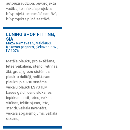
autoruzraudzība, būvprojekta
vadība, tehniskais projekts,
būvprojekts minimālā sastāvā,
būvprojekts pilnā sastāvā,
LUNING SHOP FITTING,
SIA
Mazā Rāmavas 5, Valdlauči,
Ķekavas pagasts, Ķekavas nov.,
LV-1076
Metāla plaukti, projektēšana,
letes veikaliem, stendi, vitrīnas,
āķi, grozi, grozu sistēmas,
plauktu dalītāji, noliktavas
plaukti, plauktu sistēma,
veikalu plaukti LSYSTEM,
kases galdi, cenu sloksnes,
iepirkumu rati, letes, veikala
vitrīnas, iekārtojums, lete,
stendi, veikala inventārs,
veikala apgaismojums, veikala
dizains,