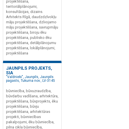
projektēšana,
teritoriālplānojumi,
konsultācijas, dizains.
Arhitekts Rīgā, daudzdzīvokļu
māju projektēšana, dzīvojamo
māju projektēšana, savrupmāju
projektēšana, biroju ēku
projektēšana, publisko ēku
projektēšana, detālplānojumu
projektēšana, lokālplānojumi,
projektēšana
JAUNPILS PROJEKTS,
SIA
"Valdnieki", Jaunpils, Jaunpils
pagasts, Tukuma nov., LV-3145
būvniecība, būvuzraudzība,
būvdarbu vadīšana, arhitektūra,
projektēšana, būvprojekts, ēku
projektēšana, būvju
projektēšana, arhitektūras
projekti, būvniecības
pakalpojumi, ēku būvniecība,
pilna cikla būvniecība,