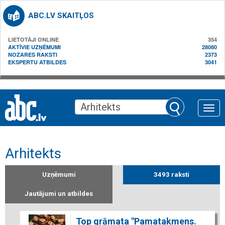
ABC.LV SKAITĻOS
LIETOTĀJI ONLINE
354
AKTĪVIE UZŅĒMUMI
28080
NOZARES RAKSTI
2373
EKSPERTU ATBILDES
3041
Toggle
naviga
Arhitekts
Uzņēmumi
3493 raksti
Jautājumi un atbildes
Top grāmata "Pamatakmens.