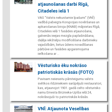
atjaunošanas darbi Rīgā,
Citadeles ielā 1
VAS ‘’Valsts nekustamie īpašumi’’ (VNĪ)
vadībā pabeigta Korupcijas novēršanas un
apkarošanas biroja (KNAB) mājvietas Rīgā,
Citadeles ielā 1 fasādes atjaunošana,
galvenās ieejas mezgla paplašināšana,
daļēja iekštelpu modificēšana darbinieku
vajadzībām, lietus ūdens novadīšanas
pārbūve un fasādes apgaismojuma
ierīkošana ar ...
Vēsturisko ēku nokrāso
patriotiskās krāsās (FOTO)
Pavisam neierastu pārsteigumu valsts
svētkos rīdziniekiem sarūpējuši restauratori,
kas, atjaunojot 1901. gadā celto vēsturisko
namu Ernesta Birznieka-Upīša ielā 24,
nokrāsojuši to patriotiskās krāsās.
VNĪ: Atjaunota Veselības