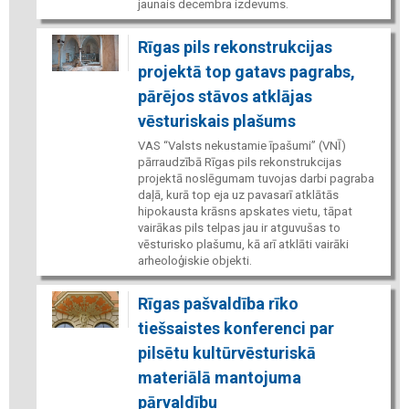
jaunais decembra izdevums.
Rīgas pils rekonstrukcijas
projektā top gatavs pagrabs,
pārējos stāvos atklājas
vēsturiskais plašums
VAS “Valsts nekustamie īpašumi” (VNĪ)
pārraudzībā Rīgas pils rekonstrukcijas
projektā noslēgumam tuvojas darbi pagraba
daļā, kurā top eja uz pavasarī atklātās
hipokausta krāsns apskates vietu, tāpat
vairākas pils telpas jau ir atguvušas to
vēsturisko plašumu, kā arī atklāti vairāki
arheoloģiskie objekti.
Rīgas pašvaldība rīko
tiešsaistes konferenci par
pilsētu kultūrvēsturiskā
materiālā mantojuma
pārvaldību