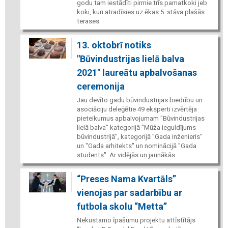
godu tam iestādīti pirmie trīs pamatkoki jeb
koki, kuri atradīsies uz ēkas 5. stāva plašās
terases.
13. oktobrī notiks
"Būvindustrijas lielā balva
2021" laureātu apbalvošanas
ceremonija
Jau devīto gadu būvindustrijas biedrību un
asociāciju deleģētie 49 eksperti izvērtēja
pieteikumus apbalvojumam "Būvindustrijas
lielā balva" kategorijā "Mūža ieguldījums
būvindustrijā", kategorijā "Gada inženieris"
un "Gada arhitekts" un nominācijā "Gada
students". Ar vidējās un jaunākās ...
“Preses Nama Kvartāls”
vienojas par sadarbību ar
futbola skolu “Metta”
Nekustamo īpašumu projektu attīstītājs