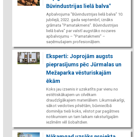
Būvindustrijas lielā balva"
Apbalvojuma "Būvindustrijas lielā balva" 10.
jubilejā, 2022. gada septembrī, iznāks
grāmata "Pamatakmens". Būvindustrijas
lielā balva" par valstī augstāko nozares
apbalvojumu – "Pamatakmeni" –
saņēmušajiem profesionāļiem.
Eksperti: Joprojām augsts
pieprasījums pēc Jūrmalas un
Mežaparka vēsturiskajām
ēkām
Koks jau izsenis ir uzskatīts par vienu no
estētiskākajiem un cilvēkam
draudzīgākajiem materiāliem. Likumsakarīgi,
sākot veidoties pilsētām, būvniecībā
dominēja tieši koks, vēstot par pagātnes
notikumiem un tam laikam raksturīgajām
iezīmēm vēl šobaltdien.
Nākamgad uzsāks projekta