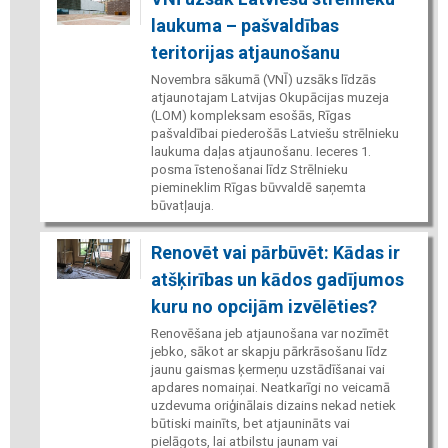
laukuma – pašvaldības
teritorijas atjaunošanu
Novembra sākumā (VNĪ) uzsāks līdzās
atjaunotajam Latvijas Okupācijas muzeja
(LOM) kompleksam esošās, Rīgas
pašvaldībai piederošās Latviešu strēlnieku
laukuma daļas atjaunošanu. Ieceres 1.
posma īstenošanai līdz Strēlnieku
piemineklim Rīgas būvvaldē saņemta
būvatļauja.
Renovēt vai pārbūvēt: Kādas ir
atšķirības un kādos gadījumos
kuru no opcijām izvēlēties?
Renovēšana jeb atjaunošana var nozīmēt
jebko, sākot ar skapju pārkrāsošanu līdz
jaunu gaismas ķermeņu uzstādīšanai vai
apdares nomaiņai. Neatkarīgi no veicamā
uzdevuma oriģinālais dizains nekad netiek
būtiski mainīts, bet atjaunināts vai
pielāgots, lai atbilstu jaunam vai