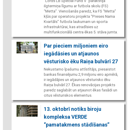
“Lords LB Special Fund V” parakstīja
ilgtermiņa līgumu ar futbola skolu (FS)
“Metta”. Vienošanās paredz, ka FS “Metta”
kļūs par operatoru projekta “Preses Nama
Kvartāls” futbola laukumam un sporta
infrastruktūrai, kas atradīsies uz
multifunkcionālā centra ēkas 5. stāva jumta.
Par pieciem miljoniem eiro
iegādāsies un atjaunos
vēsturisko ēku Raiņa bulvārī 27
Nekustamo īpašumu attīstītājs, piesaistot
bankas finansējumu 2,9 miljonu eiro apmērā,
ir iegādājies un atjaunos vēsturisko ēku
Raiņa bulvārī 27. Ēkas renovācijas projekts
paredz saglabāt un atjaunot ēkas fasādi un
citus vēsturiskos elementus.
13. oktobrī notiks biroju
kompleksa VERDE
“pamatakmens stādīšanas”