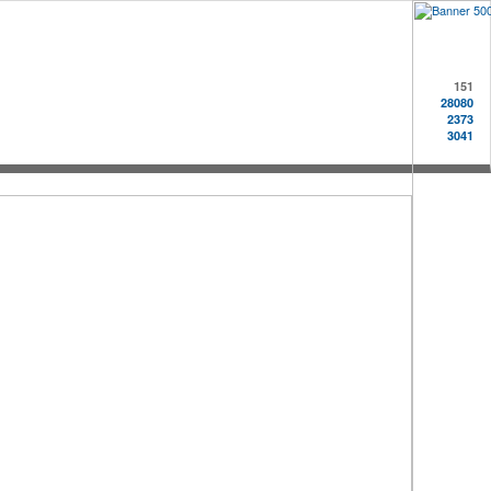
151
28080
2373
3041