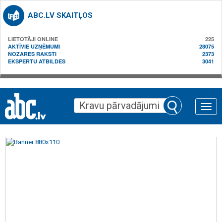
ABC.LV SKAITĻOS
LIETOTĀJI ONLINE
225
AKTĪVIE UZŅĒMUMI
28075
NOZARES RAKSTI
2373
EKSPERTU ATBILDES
3041
Toggle
naviga