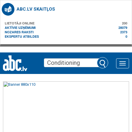
ABC.LV SKAITĻOS
LIETOTĀJI ONLINE
200
AKTĪVIE UZŅĒMUMI
28079
NOZARES RAKSTI
2373
EKSPERTU ATBILDES
0
Toggle
naviga