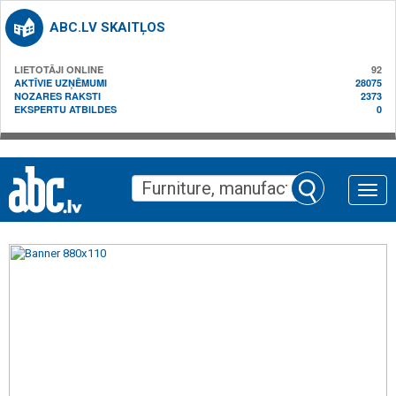
ABC.LV SKAITĻOS
LIETOTĀJI ONLINE
92
AKTĪVIE UZŅĒMUMI
28075
NOZARES RAKSTI
2373
EKSPERTU ATBILDES
0
Toggle
naviga