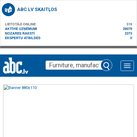
ABC.LV SKAITĻOS
LIETOTĀJI ONLINE
519
AKTĪVIE UZŅĒMUMI
28079
NOZARES RAKSTI
2373
EKSPERTU ATBILDES
0
Toggle
naviga