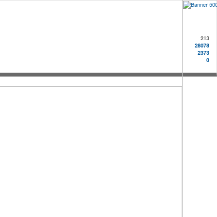
213
28078
2373
0