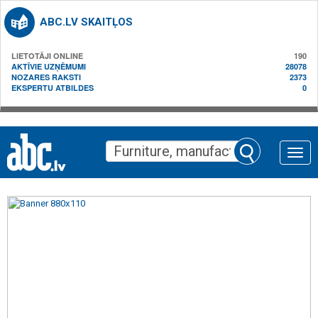
ABC.LV SKAITĻOS
LIETOTĀJI ONLINE
190
AKTĪVIE UZŅĒMUMI
28078
NOZARES RAKSTI
2373
EKSPERTU ATBILDES
0
Toggle
naviga