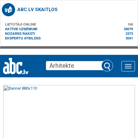
ABC.LV SKAITĻOS
LIETOTĀJI ONLINE
166
AKTĪVIE UZŅĒMUMI
28079
NOZARES RAKSTI
2373
EKSPERTU ATBILDES
3041
Toggle
naviga