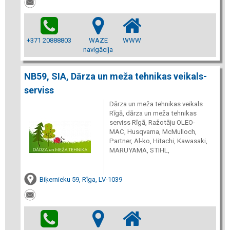
+371 20888803
WAZE
WWW
navigācija
NB59, SIA, Dārza un meža tehnikas veikals-
serviss
Dārza un meža tehnikas veikals
Rīgā, dārza un meža tehnikas
serviss Rīgā, Ražotāju OLEO-
MAC, Husqvarna, McMulloch,
Partner, Al-ko, Hitachi, Kawasaki,
MARUYAMA, STIHL,
Biķernieku 59, Rīga, LV-1039