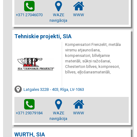
+371 27046070
WAZE
WWW
navigācija
Tehniskie projekti, SIA
Kompensatori Frenzelit, metāla
virsmu atjaunošana,
kompensatori, blīvējamie
materiāli, sūkņi ražošanai,
Chesterton blīves, kompresori,
blīves, eļļošanasmateriāli,
Latgales 322B - 403, Rīga, LV-1063
+371 29379184
WAZE
WWW
navigācija
WURTH, SIA