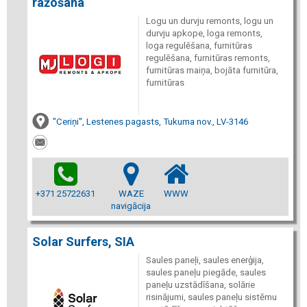
ražošana
Logu un durvju remonts, logu un
durvju apkope, loga remonts,
loga regulēšana, furnitūras
regulēšana, furnitūras remonts,
furnitūras maiņa, bojāta furnitūra,
furnitūras
"Ceriņi", Lestenes pagasts, Tukuma nov., LV-3146
+371 25722631
WAZE
WWW
navigācija
Solar Surfers, SIA
Saules paneļi, saules enerģija,
saules paneļu piegāde, saules
paneļu uzstādīšana, solārie
risinājumi, saules paneļu sistēmu