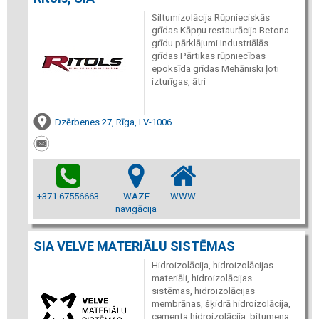
Siltumizolācija Rūpnieciskās
grīdas Kāpņu restaurācija Betona
grīdu pārklājumi Industriālās
grīdas Pārtikas rūpniecības
epoksīda grīdas Mehāniski ļoti
izturīgas, ātri
Dzērbenes 27, Rīga, LV-1006
+371 67556663
WAZE
WWW
navigācija
SIA VELVE MATERIĀLU SISTĒMAS
Hidroizolācija, hidroizolācijas
materiāli, hidroizolācijas
sistēmas, hidroizolācijas
membrānas, šķidrā hidroizolācija,
cementa hidroizolācija, bitumena