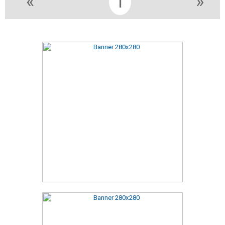
«
1
»