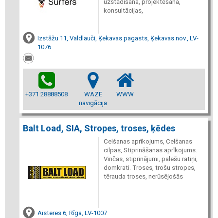
uzstādīšana, projektēšana,
konsultācijas,
Izstāžu 11, Valdlauči, Ķekavas pagasts, Ķekavas nov., LV-
1076
+371 28888508
WAZE
WWW
navigācija
Balt Load, SIA, Stropes, troses, ķēdes
Celšanas aprīkojums, Celšanas
cilpas, Stiprināšanas aprīkojums.
Vinčas, stiprinājumi, palešu ratiņi,
domkrati. Troses, trošu stropes,
tērauda troses, nerūsējošās
Aisteres 6, Rīga, LV-1007