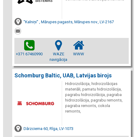
''Kalniņi'' , Mārupes pagasts, Mārupes nov., LV-2167
+371 67460990
WAZE
WWW
navigācija
Schomburg Baltic, UAB, Latvijas birojs
Hidroizolācija, hidroizolācijas
materiāli, pamatu hidroizolācija,
pagrabu hidroizolācija, pagraba
hidroizolācija, pagrabu remonts,
pagraba remonts, cokola
remonts,
Dārzciema 60, Rīga, LV-1073