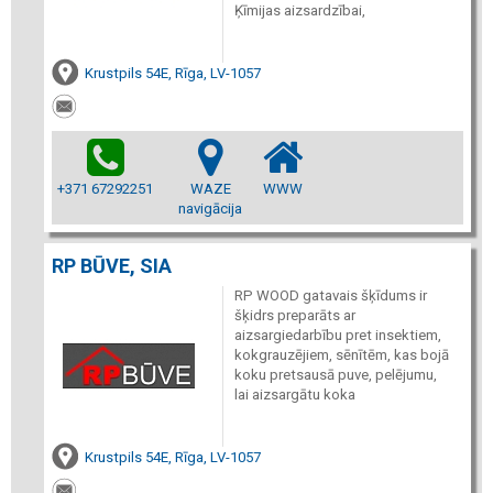
Ķīmijas aizsardzībai,
Krustpils 54E, Rīga, LV-1057
+371 67292251
WAZE
WWW
navigācija
RP BŪVE, SIA
RP WOOD gatavais šķīdums ir
šķidrs preparāts ar
aizsargiedarbību pret insektiem,
kokgrauzējiem, sēnītēm, kas bojā
koku pretsausā puve, pelējumu,
lai aizsargātu koka
Krustpils 54E, Rīga, LV-1057