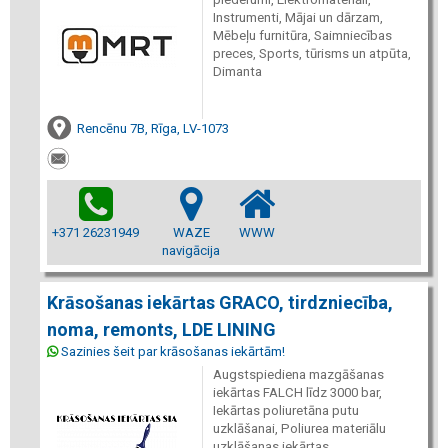
Instrumenti, Mājai un dārzam,
Mēbeļu furnitūra, Saimniecības
preces, Sports, tūrisms un atpūta,
Dimanta
Rencēnu 7B, Rīga, LV-1073
+371 26231949
WAZE
WWW
navigācija
Krāsošanas iekārtas GRACO, tirdzniecība,
noma, remonts, LDE LINING
Sazinies šeit par krāsošanas iekārtām!
Augstspiediena mazgāšanas
iekārtas FALCH līdz 3000 bar,
Iekārtas poliuretāna putu
uzklāšanai, Poliurea materiālu
uzklāšanas iekārtas,