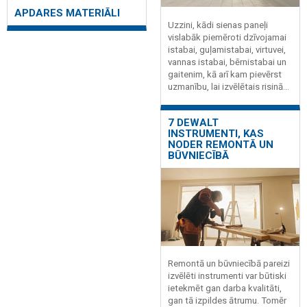
APDARES MATERIĀLI
Uzzini, kādi sienas paneļi
vislabāk piemēroti dzīvojamai
istabai, guļamistabai, virtuvei,
vannas istabai, bērnistabai un
gaitenim, kā arī kam pievērst
uzmanību, lai izvēlētais risinā...
7 DEWALT
INSTRUMENTI, KAS
NODER REMONTĀ UN
BŪVNIECĪBĀ
Remontā un būvniecībā pareizi
izvēlēti instrumenti var būtiski
ietekmēt gan darba kvalitāti,
gan tā izpildes ātrumu. Tomēr