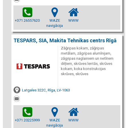
+371 26557620
WAZE
WWW
navigācija
TESPARS, SIA, Makita Tehnikas centrs Rīgā
Zāģripas kokam, zāģripas
metālam, zāgripas alumīnijam,
zāgŗipas naglainiem un netīriem
dēļiem, skrūves lentās, skrūves
kokam, koka konstrukcijas
skrūves, skrūves
Latgales 322C, Rīga, LV-1063
+371 20225999
WAZE
WWW
navigācija