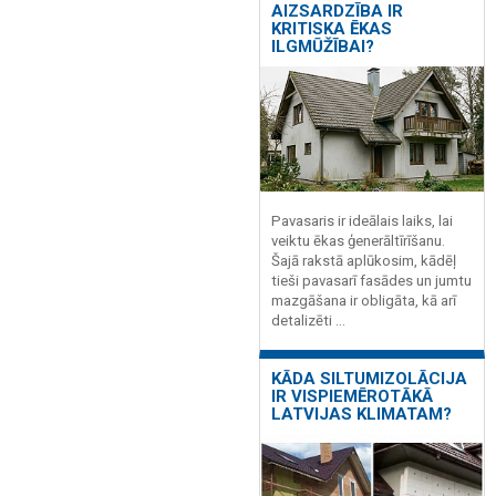
AIZSARDZĪBA IR
KRITISKA ĒKAS
ILGMŪŽĪBAI?
Pavasaris ir ideālais laiks, lai
veiktu ēkas ģenerāltīrīšanu.
Šajā rakstā aplūkosim, kādēļ
tieši pavasarī fasādes un jumtu
mazgāšana ir obligāta, kā arī
detalizēti ...
KĀDA SILTUMIZOLĀCIJA
IR VISPIEMĒROTĀKĀ
LATVIJAS KLIMATAM?