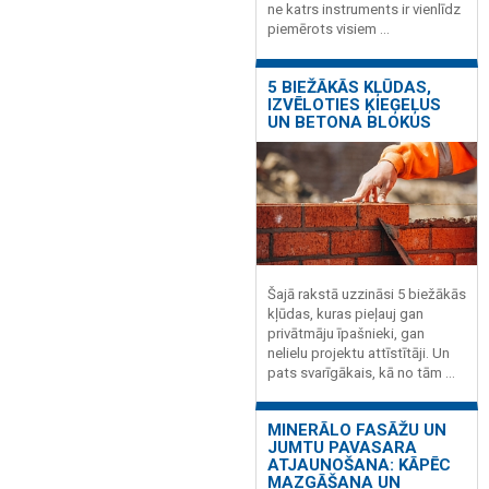
ne katrs instruments ir vienlīdz
piemērots visiem ...
5 BIEŽĀKĀS KĻŪDAS,
IZVĒLOTIES ĶIEĢEĻUS
UN BETONA BLOKUS
Šajā rakstā uzzināsi 5 biežākās
kļūdas, kuras pieļauj gan
privātmāju īpašnieki, gan
nelielu projektu attīstītāji. Un
pats svarīgākais, kā no tām ...
MINERĀLO FASĀŽU UN
JUMTU PAVASARA
ATJAUNOŠANA: KĀPĒC
MAZGĀŠANA UN