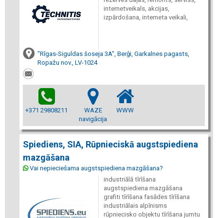
internetveikals, akcijas,
izpārdošana, interneta veikali,
"Rīgas-Siguldas šoseja 3A", Berģi, Garkalnes pagasts,
Ropažu nov., LV-1024
+371 29808211
WAZE
WWW
navigācija
Spiediens, SIA, Rūpnieciskā augstspiediena
mazgāšana
Vai nepieciešama augstspiediena mazgāšana?
industriālā tīrīšana
augstspiediena mazgāšana
grafiti tīrīšana fasādes tīrīšana
industriālais alpīnisms
rūpniecisko objektu tīrīšana jumtu