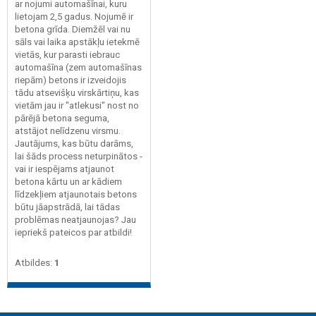
ar nojumi automašīnai, kuru
lietojam 2,5 gadus. Nojumē ir
betona grīda. Diemžēl vai nu
sāls vai laika apstākļu ietekmē
vietās, kur parasti iebrauc
automašīna (zem automašīnas
riepām) betons ir izveidojis
tādu atsevišķu virskārtiņu, kas
vietām jau ir "atlekusi" nost no
pārējā betona seguma,
atstājot nelīdzenu virsmu.
Jautājums, kas būtu darāms,
lai šāds process neturpinātos -
vai ir iespējams atjaunot
betona kārtu un ar kādiem
līdzekļiem atjaunotais betons
būtu jāapstrādā, lai tādas
problēmas neatjaunojas? Jau
iepriekš pateicos par atbildi!
Atbildes:
1