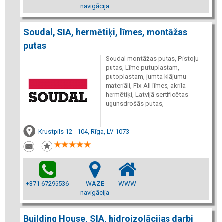
navigācija
Soudal, SIA, hermētiķi, līmes, montāžas
putas
Soudal montāžas putas, Pistoļu
putas, Līme putuplastam,
putoplastam, jumta klājumu
materiāli, Fix All līmes, akrila
hermētiķi, Latvijā sertificētas
ugunsdrošās putas,
Krustpils 12 - 104, Rīga, LV-1073
+371 67296536
WAZE
WWW
navigācija
Building House, SIA, hidroizolācijas darbi