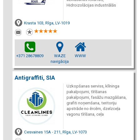
Hidroizolācijas industriālās
Krasta 103, Rīga, LV-1019
+371 28678809
WAZE
WWW
navigācija
Antigraffiti, SIA
Uzkopšanas serviss, klīninga
pakalpojumi, tīrīšanas
pakalpojumi, fasāžu mazgāšana,
grafiti noņemšana, teritoriju
apstrāde no ērcēm, dzelzceļa
vagonu tīrīšana, ceļa
Cesvaines 15A - 211, Rīga, LV-1073