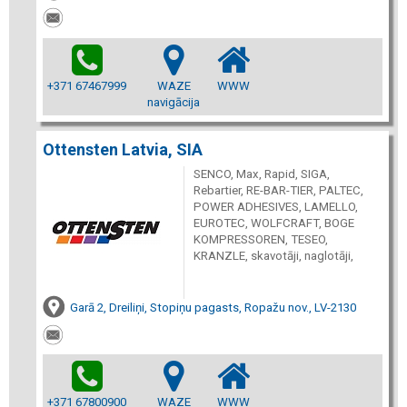
+371 67467999
WAZE
WWW
navigācija
Ottensten Latvia, SIA
SENCO, Max, Rapid, SIGA,
Rebartier, RE-BAR-TIER, PALTEC,
POWER ADHESIVES, LAMELLO,
EUROTEC, WOLFCRAFT, BOGE
KOMPRESSOREN, TESEO,
KRANZLE, skavotāji, naglotāji,
Garā 2, Dreiliņi, Stopiņu pagasts, Ropažu nov., LV-2130
+371 67800900
WAZE
WWW