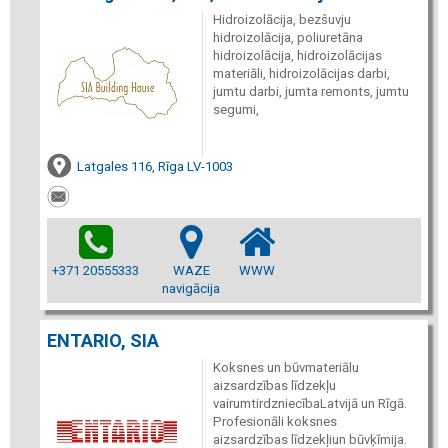
Hidroizolācija, bezšuvju
hidroizolācija, poliuretāna
hidroizolācija, hidroizolācijas
materiāli, hidroizolācijas darbi,
jumtu darbi, jumta remonts, jumtu
segumi,
Latgales 116, Rīga LV-1003
+371 20555333
WAZE
WWW
navigācija
ENTARIO, SIA
Koksnes un būvmateriālu
aizsardzības līdzekļu
vairumtirdzniecībaLatvijā un Rīgā.
Profesionāli koksnes
aizsardzības līdzekļiun būvķīmija.