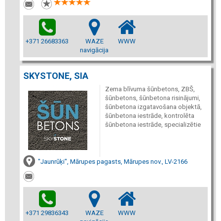
+371 26683363
WAZE
WWW
navigācija
SKYSTONE, SIA
Zema blīvuma šūnbetons, ZBŠ,
šūnbetons, šūnbetona risinājumi,
šūnbetona izgatavošana objektā,
šūnbetona iestrāde, kontrolēta
šūnbetona iestrāde, specializētie
"Jaunrūķi", Mārupes pagasts, Mārupes nov., LV-2166
+371 29836343
WAZE
WWW