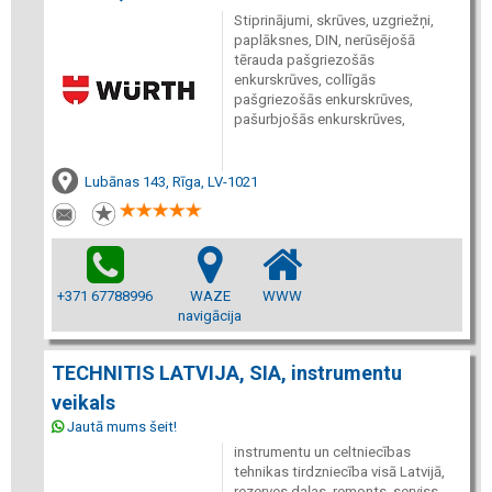
Stiprinājumi, skrūves, uzgriežņi,
paplāksnes, DIN, nerūsējošā
tērauda pašgriezošās
enkurskrūves, collīgās
pašgriezošās enkurskrūves,
pašurbjošās enkurskrūves,
Lubānas 143, Rīga, LV-1021
+371 67788996
WAZE
WWW
navigācija
TECHNITIS LATVIJA, SIA, instrumentu
veikals
Jautā mums šeit!
instrumentu un celtniecības
tehnikas tirdzniecība visā Latvijā,
rezerves daļas, remonts, serviss,