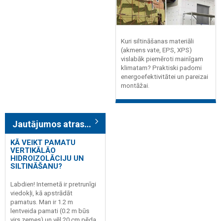
Kuri siltināšanas materiāli
(akmens vate, EPS, XPS)
vislabāk piemēroti mainīgam
klimatam? Praktiski padomi
energoefektivitātei un pareizai
montāžai.
Jautājumos atrasts: 4
KĀ VEIKT PAMATU
VERTIKĀLĀO
HIDROIZOLĀCIJU UN
SILTINĀŠANU?
Labdien! Internetā ir pretrunīgi
viedokļi, kā apstrādāt
pamatus. Man ir 1.2 m
lentveida pamati (0.2 m būs
virs zemes) un vēl 20 cm pēda