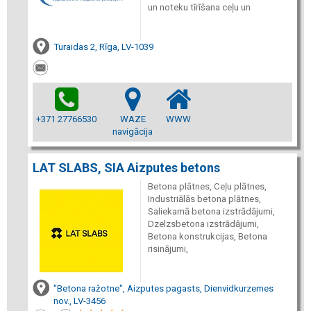
un noteku tīrīšana ceļu un
Turaidas 2, Rīga, LV-1039
+371 27766530
WAZE
WWW
navigācija
LAT SLABS, SIA Aizputes betons
Betona plātnes, Ceļu plātnes,
Industriālās betona plātnes,
Saliekamā betona izstrādājumi,
Dzelzsbetona izstrādājumi,
Betona konstrukcijas, Betona
risinājumi,
"Betona ražotne", Aizputes pagasts, Dienvidkurzemes
nov., LV-3456