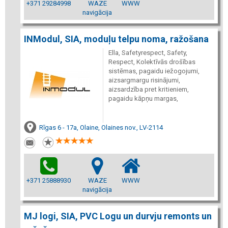
+371 29284998
WAZE
WWW
navigācija
INModul, SIA, moduļu telpu noma, ražošana
Ella, Safetyrespect, Safety,
Respect, Kolektīvās drošības
sistēmas, pagaidu iežogojumi,
aizsargmargu risinājumi,
aizsardzība pret kritieniem,
pagaidu kāpņu margas,
Rīgas 6 - 17a, Olaine, Olaines nov., LV-2114
+371 25888930
WAZE
WWW
navigācija
MJ logi, SIA, PVC Logu un durvju remonts un