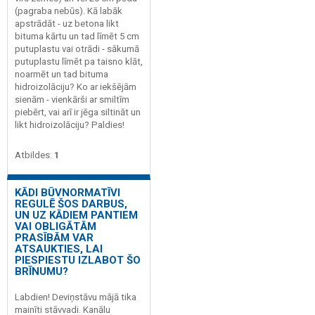
(pagraba nebūs). Kā labāk
apstrādāt - uz betona likt
bituma kārtu un tad līmēt 5 cm
putuplastu vai otrādi - sākumā
putuplastu līmēt pa taisno klāt,
noarmēt un tad bituma
hidroizolāciju? Ko ar iekšējām
sienām - vienkārši ar smiltīm
piebērt, vai arī ir jēga siltināt un
likt hidroizolāciju? Paldies!
Atbildes:
1
KĀDI BŪVNORMATĪVI
REGULĒ ŠOS DARBUS,
UN UZ KĀDIEM PANTIEM
VAI OBLIGĀTĀM
PRASĪBĀM VAR
ATSAUKTIES, LAI
PIESPIESTU IZLABOT ŠO
BRĪNUMU?
Labdien! Deviņstāvu mājā tika
mainīti stāvvadi. Kanālu