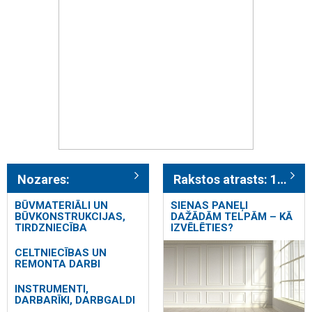
Nozares:
Rakstos atrasts: 178
BŪVMATERIĀLI UN
SIENAS PANEĻI
BŪVKONSTRUKCIJAS,
DAŽĀDĀM TELPĀM – KĀ
TIRDZNIECĪBA
IZVĒLĒTIES?
CELTNIECĪBAS UN
REMONTA DARBI
INSTRUMENTI,
DARBARĪKI, DARBGALDI