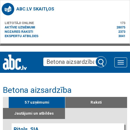
ABC.LV SKAITĻOS
LIETOTĀJI ONLINE
173
AKTĪVIE UZŅĒMUMI
28075
NOZARES RAKSTI
2373
EKSPERTU ATBILDES
3041
Toggle
naviga
Betona aizsardzība
57 uzņēmumi
Raksti
Jautājumi un atbildes
Ritols, SIA