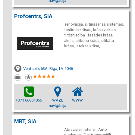
navigācija
Profcentrs, SIA
renovācija, siltināšanas sistēmas,
fasādes krāsas, krāsu veikals,
tirdzniecība fasādes krāsa,
akrils, silikona krāsa, silikāta
krāsa, lateksa krāsa,
Ventspils 63A, Rīga, LV-1046
+371 66001066
WAZE
WWW
navigācija
MRT, SIA
Abrazīvie materiāli, Auto
piederumi, Elektromateriāli,