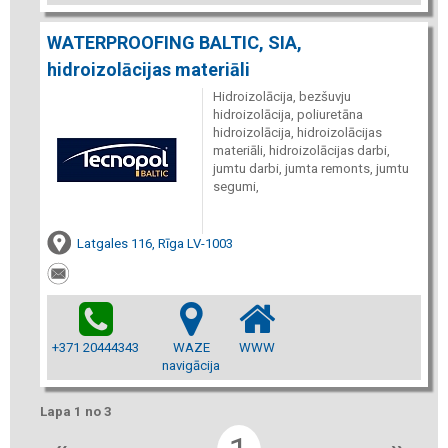
WATERPROOFING BALTIC, SIA,
hidroizolācijas materiāli
Hidroizolācija, bezšuvju
hidroizolācija, poliuretāna
hidroizolācija, hidroizolācijas
materiāli, hidroizolācijas darbi,
jumtu darbi, jumta remonts, jumtu
segumi,
Latgales 116, Rīga LV-1003
+371 20444343
WAZE
WWW
navigācija
Lapa 1 no 3