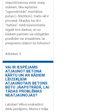
izlauztā betona vietā, starp
stāviem, tika iepūstas
"ugunsdrošās" montāžas
putas (~50x30cm). Darbi vēl ir
procesā. Skaidrs, ka tā ir
"haltūra". Kādi būvnormatīvi
regulē šos darbus, un uz
kādiem pantiem vai obligātām
prasībām var atsaukties, lai
piespiestu izlabot šo brīnumu?
Atbildes:
1
VAI IR IESPĒJAMS
ATJAUNOT BETONA
KĀRTU UN AR KĀDIEM
LĪDZEKĻIEM
ATJAUNOTAIS BETONS
BŪTU JĀAPSTRĀDĀ, LAI
TĀDAS PROBLĒMAS
NEATJAUNOJAS?
Labdien! Vēlos noskaidrot
šādu jautājumu: Mums ir māja