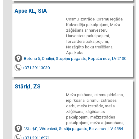
Apse KL, SIA
Cirsmu izstrāde, Cirsmu iegāde,
Kokvedēja pakalpojumi, Meža
zāģēšana ar harvesteru,
Harvestera pakalpojumi,
forvardera pakalpojumi,
Nozāģēto koku treilēšana,
Apaļkoku
Betona 5, Dreiliņi, Stopiņu pagasts, Ropažu nov., LV-2130
+371 29113030
Stārķi, ZS
Mežu pirkšana, cirsmu pirkšana,
iepirkšana, cirsmu izstrādes
darbi, meža izstrāde, meža
zāģēšana, zāģēšanas
pakalpojumi, mežizstrādes
pakalpojumi, meža atjaunošana,
"Starķi", Vēdenieši, Susāju pagasts, Balvu nov., LV-4584
+371 29116971