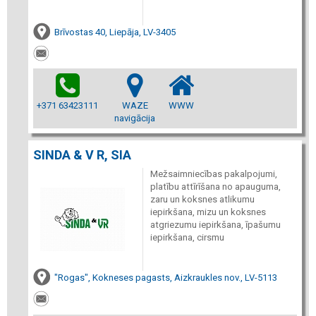
Brīvostas 40, Liepāja, LV-3405
+371 63423111
WAZE
WWW
navigācija
SINDA & V R, SIA
Mežsaimniecības pakalpojumi,
platību attīrīšana no apauguma,
zaru un koksnes atlikumu
iepirkšana, mizu un koksnes
atgriezumu iepirkšana, īpašumu
iepirkšana, cirsmu
"Rogas", Kokneses pagasts, Aizkraukles nov., LV-5113