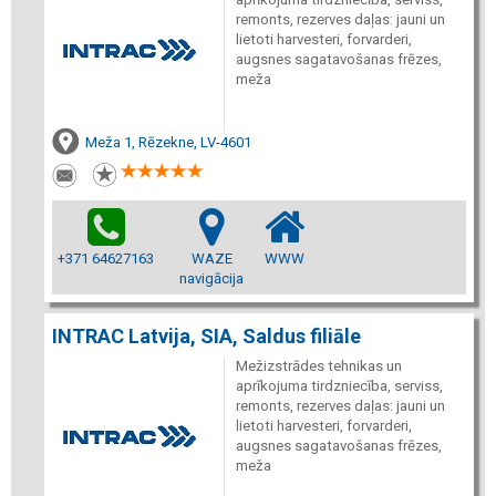
remonts, rezerves daļas: jauni un
lietoti harvesteri, forvarderi,
augsnes sagatavošanas frēzes,
meža
Meža 1, Rēzekne, LV-4601
+371 64627163
WAZE
WWW
navigācija
INTRAC Latvija, SIA, Saldus filiāle
Mežizstrādes tehnikas un
aprīkojuma tirdzniecība, serviss,
remonts, rezerves daļas: jauni un
lietoti harvesteri, forvarderi,
augsnes sagatavošanas frēzes,
meža