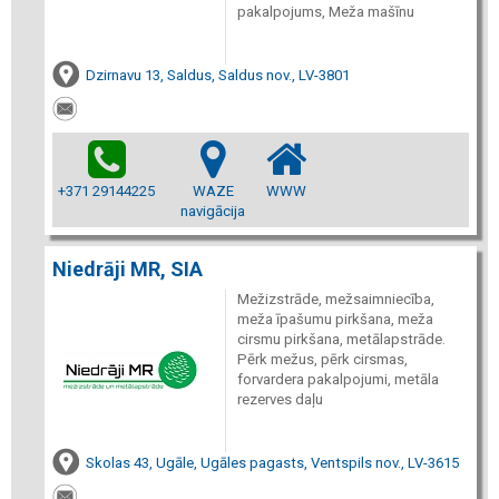
pakalpojums, Meža mašīnu
Dzirnavu 13, Saldus, Saldus nov., LV-3801
+371 29144225
WAZE
WWW
navigācija
Niedrāji MR, SIA
Mežizstrāde, mežsaimniecība,
meža īpašumu pirkšana, meža
cirsmu pirkšana, metālapstrāde.
Pērk mežus, pērk cirsmas,
forvardera pakalpojumi, metāla
rezerves daļu
Skolas 43, Ugāle, Ugāles pagasts, Ventspils nov., LV-3615