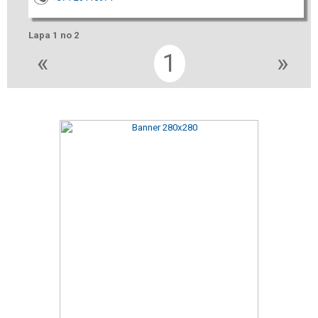
Lapa 1 no 2
«
1
»