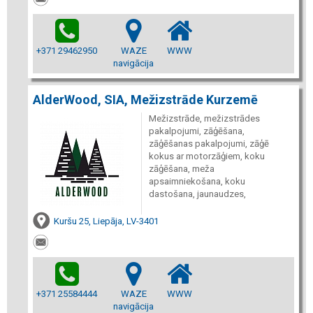
+371 29462950
WAZE
WWW
navigācija
AlderWood, SIA, Mežizstrāde Kurzemē
Mežizstrāde, mežizstrādes
pakalpojumi, zāģēšana,
zāģēšanas pakalpojumi, zāģē
kokus ar motorzāģiem, koku
zāģēšana, meža
apsaimniekošana, koku
dastošana, jaunaudzes,
Kuršu 25, Liepāja, LV-3401
+371 25584444
WAZE
WWW
navigācija