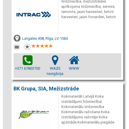
tirdzniecība, mežizstrādes
aprīkojuma tirdzniecība, serviss,
remonts, jauni harvesteri, lietoti
harvesteri, jauni forvarderi, lietoti
Latgales 458, Rīga, LV-1063
+371 67803700
WAZE
WWW
navigācija
BK Grupa, SIA, Mežizstrāde
Kokmateriāli Latvijā Koka
izstrādājumi būvniecībai
Kokmateriālu tirdzniecība
Kokmateriālu ražošana Koka
izstrādājumu ražotājs Koka
apstrāde Kokmateriālu piegāde