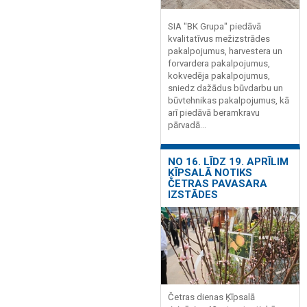
SIA "BK Grupa" piedāvā
kvalitatīvus mežizstrādes
pakalpojumus, harvestera un
forvardera pakalpojumus,
kokvedēja pakalpojumus,
sniedz dažādus būvdarbu un
būvtehnikas pakalpojumus, kā
arī piedāvā beramkravu
pārvadā...
NO 16. LĪDZ 19. APRĪLIM
ĶĪPSALĀ NOTIKS
ČETRAS PAVASARA
IZSTĀDES
Četras dienas Ķīpsalā