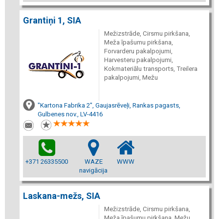
Grantiņi 1, SIA
Mežizstrāde, Cirsmu pirkšana,
Meža īpašumu pirkšana,
Forvarderu pakalpojumi,
Harvesteru pakalpojumi,
Kokmateriālu transports, Treilera
pakalpojumi, Mežu
"Kartona Fabrika 2", Gaujasrēveļi, Rankas pagasts,
Gulbenes nov., LV-4416
+371 26335500
WAZE
WWW
navigācija
Laskana-mežs, SIA
Mežizstrāde, Cirsmu pirkšana,
Meža īpašumu pirkšana, Mežu