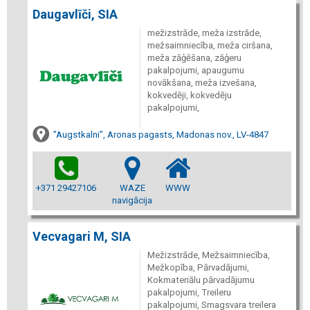
Daugavlīči, SIA
mežizstrāde, meža izstrāde,
mežsaimniecība, meža ciršana,
meža zāģēšana, zāģeru
pakalpojumi, apaugumu
novākšana, meža izvešana,
kokvedēji, kokvedēju
pakalpojumi,
"Augstkalni", Aronas pagasts, Madonas nov., LV-4847
+371 29427106
WAZE
WWW
navigācija
Vecvagari M, SIA
Mežizstrāde, Mežsaimniecība,
Mežkopība, Pārvadājumi,
Kokmateriālu pārvadājumu
pakalpojumi, Treileru
pakalpojumi, Smagsvara treilera