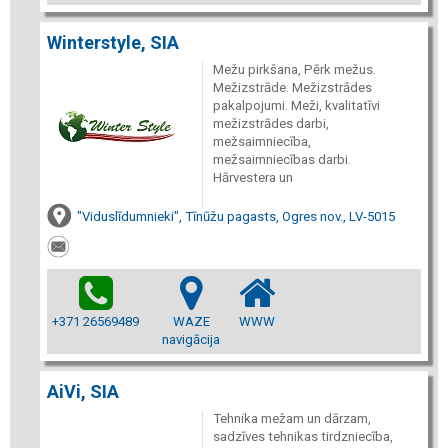
Winterstyle, SIA
Mežu pirkšana, Pērk mežus.
Mežizstrāde. Mežizstrādes
pakalpojumi. Meži, kvalitatīvi
mežizstrādes darbi,
mežsaimniecība,
mežsaimniecības darbi.
Hārvestera un
"Viduslīdumnieki", Tīnūžu pagasts, Ogres nov., LV-5015
+371 26569489
WAZE
WWW
navigācija
AiVi, SIA
Tehnika mežam un dārzam,
sadzīves tehnikas tirdzniecība,