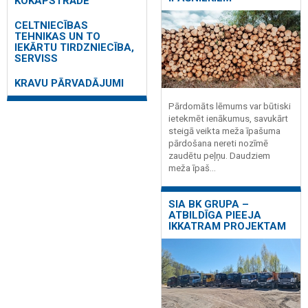
KOKAPSTRĀDE
CELTNIECĪBAS
TEHNIKAS UN TO
IEKĀRTU TIRDZNIECĪBA,
SERVISS
KRAVU PĀRVADĀJUMI
Pārdomāts lēmums var būtiski
ietekmēt ienākumus, savukārt
steigā veikta meža īpašuma
pārdošana nereti nozīmē
zaudētu peļņu. Daudziem
meža īpaš...
SIA BK GRUPA –
ATBILDĪGA PIEEJA
IKKATRAM PROJEKTAM