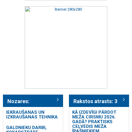
Nozares:
Rakstos atrasts: 3
IEKRAUŠANAS UN
KĀ IZDEVĪGI PĀRDOT
IZKRAUŠANAS TEHNIKA
MEŽA CIRSMU 2026.
GADĀ? PRAKTISKS
CEĻVEDIS MEŽA
GALDNIEKU DARBI,
ĪPAŠNIEKIEM