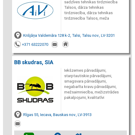
sadzīves tehnikas tirdzniecība
Talsos, dārza tehnikas
tirdzniecība, dārza tehnikas
tirdzniecība Talsos, meža
Krišjāņa Valdemāra 128 k-2, Talsi, Talsu nov., LV-3201
+371 63222070
BB skudras, SIA
Iekšzemes pārvadājumi,
starptautiskie pārvadājumi,
smagsvara pārvadājumi,
negabarīta kravu pārvadājumi,
mežsaimniecība, mežizstrādes
pakalpojumi, kvalitatīvi
Rīgas 55, Iecava, Bauskas nov., LV-3913