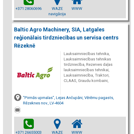
+371 28060696
WAZE
WWW
navigācija
Baltic Agro Machinery, SIA, Latgales
reģionālais tirdzniecības un servisa centrs
Rēzeknē
Lauksaimniecības tehnika,
Lauksaimniecības tehnikas
tirdzniecība, Rezerves daļas
lauksaimniecības tehnikai,
Lauksaimniecība, Traktori,
CLAAS, Graudu kombaini,
"Pirmās upmalas", Lejas Ančupāni, Vērēmu pagasts,
Rēzeknes nov., LV-4604
+371 26655003
WAZE
WWW