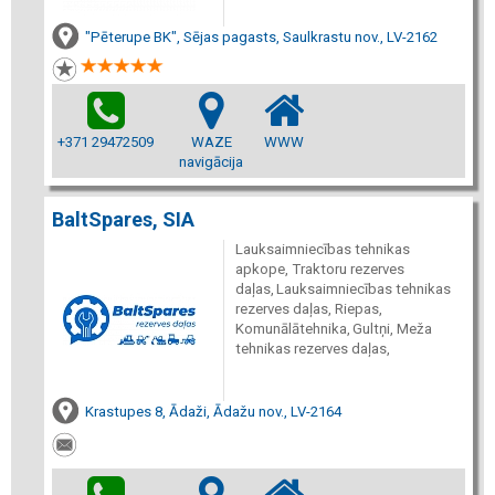
"Pēterupe BK", Sējas pagasts, Saulkrastu nov., LV-2162
+371 29472509
WAZE
WWW
navigācija
BaltSpares, SIA
Lauksaimniecības tehnikas
apkope, Traktoru rezerves
daļas, Lauksaimniecības tehnikas
rezerves daļas, Riepas,
Komunālātehnika, Gultņi, Meža
tehnikas rezerves daļas,
Krastupes 8, Ādaži, Ādažu nov., LV-2164