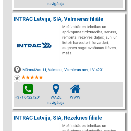
navigācija
INTRAC Latvija, SIA, Valmieras filiāle
Mežizstrādes tehnikas un
aprīkojuma tirdzniecība, serviss,
remonts, rezerves daļas: jauni un
lietoti harvesteri, forvarderi,
augsnes sagatavošanas frēzes,
meža
Mūrmuižas 11, Valmiera, Valmieras nov., LV-4201
+371 64221204
WAZE
WWW
navigācija
INTRAC Latvija, SIA, Rēzeknes filiāle
Mežizstrādes tehnikas un
aprīkojuma tirdzniecība, serviss,