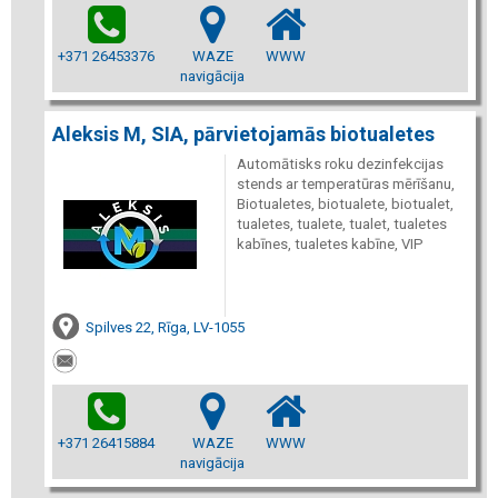
+371 26453376
WAZE
WWW
navigācija
Aleksis M, SIA, pārvietojamās biotualetes
Automātisks roku dezinfekcijas
stends ar temperatūras mērīšanu,
Biotualetes, biotualete, biotualet,
tualetes, tualete, tualet, tualetes
kabīnes, tualetes kabīne, VIP
Spilves 22, Rīga, LV-1055
+371 26415884
WAZE
WWW
navigācija