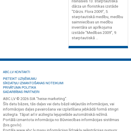
risināsies 13. starptautiskā
dārza un floristikas izstāde
"Dārzs. Flora 2009", 5.
starptautiskā medību, medību
saimniecības un medību
inventāra un aprīkojuma
izstāde "Medības 2009", 9.
starptautiskā ...
ABC.LV KONTAKTI
PIETEIKT UZŅĒMUMU
SĪKDATŅU IZMANTOŠANAS NOTEIKUMI
PRIVĀTUMA POLITIKA
SADARBĪBAS PARTNERI
ABC.LV © 2026 SIA "heise marketing".
Šīs datu bāzes, tās daļas vai datu bāzē iekļautās informācijas, vai
informācijas daļas pavairošana vai izplatīšana jebkādā formā stingri
aizliegta. Tāpat arī ir aizliegta lejupielāde automātiskā režīmā.
Portālā izmantota informācija no Būvniecības informācijas sistēmas
(bis.gov.lv).
Portāla www.abc.lv masu informācijas līdzekļa reģistrācijas numurs: