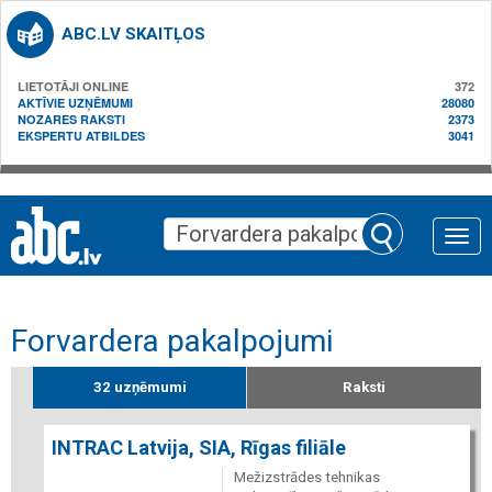
ABC.LV SKAITĻOS
LIETOTĀJI ONLINE
372
AKTĪVIE UZŅĒMUMI
28080
NOZARES RAKSTI
2373
EKSPERTU ATBILDES
3041
Toggle
naviga
Forvardera pakalpojumi
32 uzņēmumi
Raksti
INTRAC Latvija, SIA, Rīgas filiāle
Mežizstrādes tehnikas