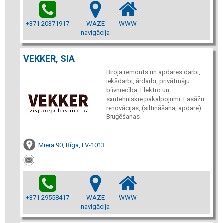
+371 20371917
WAZE
WWW
navigācija
VEKKER, SIA
Biroja remonts un apdares darbi,
iekšdarbi, ārdarbi, privātmāju
būvniecība. Elektro un
santehniskie pakalpojumi. Fasāžu
renovācijas, (siltināšana, apdare).
Bruģēšanas
Miera 90, Rīga, LV-1013
+371 29558417
WAZE
WWW
navigācija