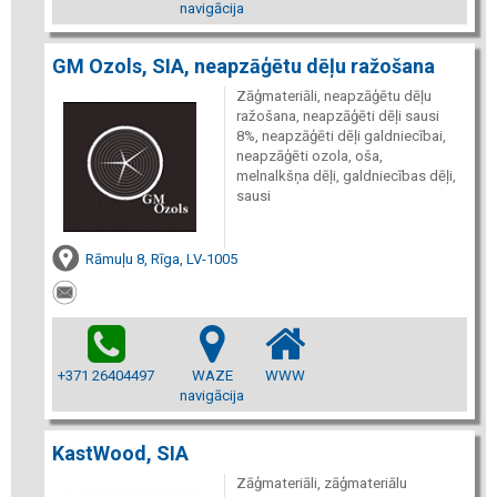
navigācija
GM Ozols, SIA, neapzāģētu dēļu ražošana
Zāģmateriāli, neapzāģētu dēļu
ražošana, neapzāģēti dēļi sausi
8%, neapzāģēti dēļi galdniecībai,
neapzāģēti ozola, oša,
melnalkšņa dēļi, galdniecības dēļi,
sausi
Rāmuļu 8, Rīga, LV-1005
+371 26404497
WAZE
WWW
navigācija
KastWood, SIA
Zāģmateriāli, zāģmateriālu