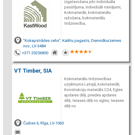
izgatavošana pēc individuāla
pasūtījuma, individuāli risinājumi,
Kokmateriāli, kokmateriālu
ražošana, kokmateriālu
tirdzniecība,
"Kokapstrādes cehs", Kalētu pagasts, Dienvidkurzemes
nov., LV-3484
+371 20256850
VT Timber, SIA
Kokmateriālu tirdzniecības
uzņēmums Latvijā, kokmateriāli,
Konstrukciju materiāls C24, Egles
apdares dēļi, priedes apdares
dēļi, terases dēļi no egles, terases
dēļi no
Čuibes 6, Rīga, LV-1063