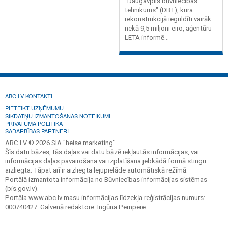
"Daugavpils būvniecības
tehnikums" (DBT), kura
rekonstrukcijā ieguldīti vairāk
nekā 9,5 miljoni eiro, aģentūru
LETA informē...
ABC.LV KONTAKTI
PIETEIKT UZŅĒMUMU
SĪKDATŅU IZMANTOŠANAS NOTEIKUMI
PRIVĀTUMA POLITIKA
SADARBĪBAS PARTNERI
ABC.LV © 2026 SIA "heise marketing".
Šīs datu bāzes, tās daļas vai datu bāzē iekļautās informācijas, vai
informācijas daļas pavairošana vai izplatīšana jebkādā formā stingri
aizliegta. Tāpat arī ir aizliegta lejupielāde automātiskā režīmā.
Portālā izmantota informācija no Būvniecības informācijas sistēmas
(bis.gov.lv).
Portāla www.abc.lv masu informācijas līdzekļa reģistrācijas numurs:
000740427. Galvenā redaktore: Ingūna Pempere.