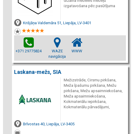
dizaina mēbeles mēbeļu
izgatavošana pēc pasūtījuma
Krišjāņa Valdemāra 51, Liepāja, LV-3401
+371 29775824
WAZE
WWW
navigācija
Laskana-mežs, SIA
Mežizstrāde, Cirsmu pirkšana,
Meža īpašumu pirkšana, Mežu
pirkšana, Mežu apsaimniekošana,
Meža apsaimniekošana,
Kokmateriālu iepirkšana,
Kokmateriālu pārvadājumi,
Brīvostas 40, Liepāja, LV-3405