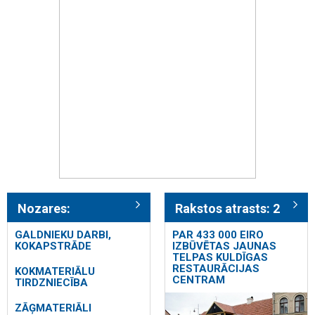
Nozares:
Rakstos atrasts: 2
GALDNIEKU DARBI,
PAR 433 000 EIRO
KOKAPSTRĀDE
IZBŪVĒTAS JAUNAS
TELPAS KULDĪGAS
RESTAURĀCIJAS
KOKMATERIĀLU
CENTRAM
TIRDZNIECĪBA
ZĀĢMATERIĀLI