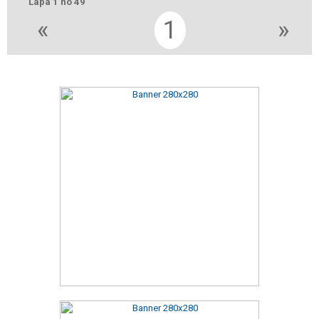
Lapa 1 no 49
«
1
»