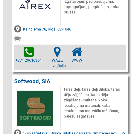
izgatavojam pēc pasūtījuma,
impregnējam, piegādājam, koka
brusas,
Kalnciema 78, Rīga, LV-1046
+371 29616364
WAZE
WWW
navigācija
Softwood, SIA
taras dēļi, taras dēļi Bilska, taras
dēļu zāģēšana, taras dēļu
zāģēšana Smiltene, koka
iepakojuma materiāli, koka
iepakojuma materiālu ražošana,
palešu sagataves,
"Kokzāģētava", Bilska, Bilskas pagasts, Smiltenes nov., LV-