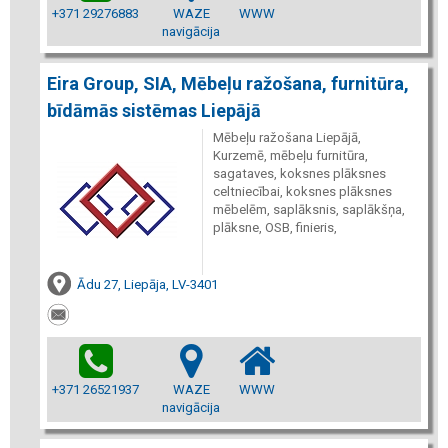
+371 29276883
WAZE
WWW
navigācija
Eira Group, SIA, Mēbeļu ražošana, furnitūra,
bīdāmās sistēmas Liepājā
Mēbeļu ražošana Liepājā,
Kurzemē, mēbeļu furnitūra,
sagataves, koksnes plāksnes
celtniecībai, koksnes plāksnes
mēbelēm, saplāksnis, saplākšņa,
plāksne, OSB, finieris,
Ādu 27, Liepāja, LV-3401
+371 26521937
WAZE
WWW
navigācija