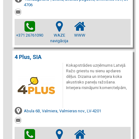
4706
+371 26761090
WAZE
WWW
navigācija
4 Plus, SIA
Kokapstrādes uzņēmums Latvijā.
Ražo griestu nu sienu apdares
dēļus. Dizaina un interjera koka
akustisko paneļu ražošana.
Interjera risinājumi komerctelpām,
Abula 6B, Valmiera, Valmieras nov., LV-4201