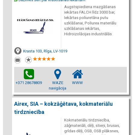
Augstspiediena mazgāšanas
iekārtas FALCH līdz 3000 bar,
Iekārtas poliuretāna putu
uzklāšanai, Poliurea materiālu
uzklāšanas iekārtas,
Hidroizolācijas industriālās
Krasta 103, Rīga, LV-1019
+371 28678809
WAZE
WWW
navigācija
Airex, SIA – kokzāģētava, kokmateriālu
tirdzniecība
Kokmateriālu tirdzniecība,
zāģmateriāli, dēļi, stieņi, brusas,
grīdas dēļi, OSB, OSB plāksnes,