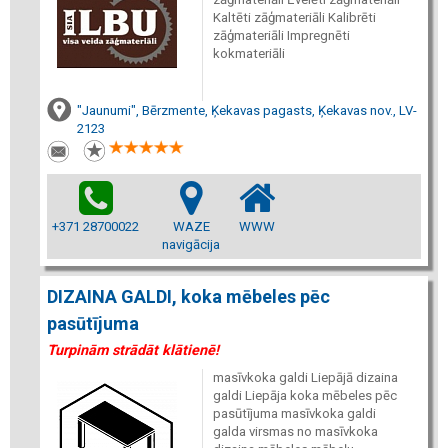
Kaltēti zāģmateriāli Kalibrēti
zāģmateriāli Impregnēti
kokmateriāli
"Jaunumi", Bērzmente, Ķekavas pagasts, Ķekavas nov., LV-
2123
+371 28700022
WAZE
WWW
navigācija
DIZAINA GALDI, koka mēbeles pēc
pasūtījuma
Turpinām strādāt klātienē!
masīvkoka galdi Liepājā dizaina
galdi Liepāja koka mēbeles pēc
pasūtījuma masīvkoka galdi
galda virsmas no masīvkoka