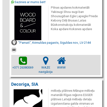
Sazinies ar mums šeit!
Pilnas apdares kokmateriāli
Yakisugi Shou-sugi-ban
Shousugiban Egle Lapegle Priede
Kebony Dēļi Brusas Latas
Būvkonstrukciju kokmateriāli
Koka apdare Koksnes apdare
"Pamati", Krimuldas pagasts, Siguldas nov., LV-2144
+371 26380069
WAZE
WWW
navigācija
Decoriga, SIA
mēbeļu plātnes Mārupe mēbeļu
materiāli Rīgas reģions EGGER
plātnes Latvijā mēbeļu detaļu
izgatavošana galda virsmas un