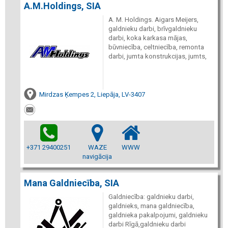
A.M.Holdings, SIA
A. M. Holdings. Aigars Meijers,
galdnieku darbi, brīvgaldnieku
darbi, koka karkasa mājas,
būvniecība, celtniecība, remonta
darbi, jumta konstrukcijas, jumts,
Mirdzas Ķempes 2, Liepāja, LV-3407
+371 29400251
WAZE
WWW
navigācija
Mana Galdniecība, SIA
Galdniecība: galdnieku darbi,
galdnieks, mana galdniecība,
galdnieka pakalpojumi, galdnieku
darbi Rīgā,galdnieku darbi