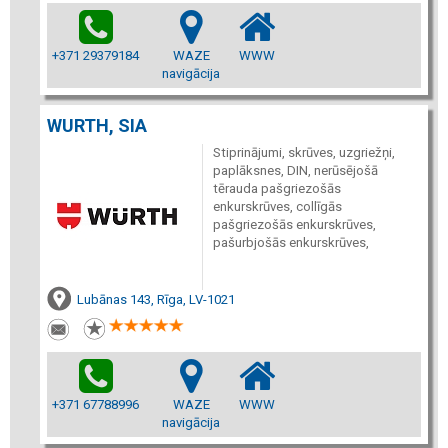
+371 29379184
WAZE
WWW
navigācija
WURTH, SIA
Stiprinājumi, skrūves, uzgriežņi,
paplāksnes, DIN, nerūsējošā
tērauda pašgriezošās
enkurskrūves, collīgās
pašgriezošās enkurskrūves,
pašurbjošās enkurskrūves,
Lubānas 143, Rīga, LV-1021
+371 67788996
WAZE
WWW
navigācija