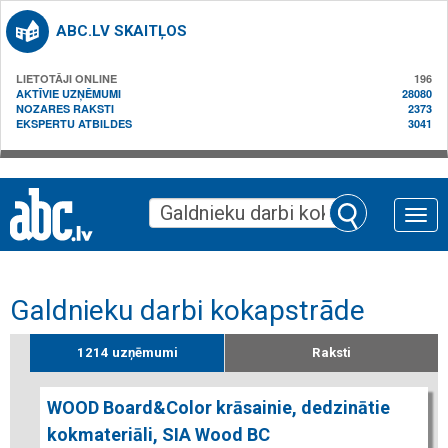
ABC.LV SKAITĻOS
LIETOTĀJI ONLINE
196
AKTĪVIE UZŅĒMUMI
28080
NOZARES RAKSTI
2373
EKSPERTU ATBILDES
3041
Toggle
naviga
Galdnieku darbi kokapstrāde
1214 uzņēmumi
Raksti
WOOD Board&Color krāsainie, dedzinātie
kokmateriāli, SIA Wood BC