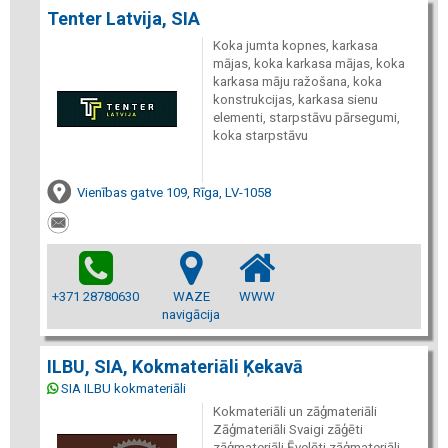
Tenter Latvija, SIA
Koka jumta kopnes, karkasa
mājas, koka karkasa mājas, koka
karkasa māju ražošana, koka
konstrukcijas, karkasa sienu
elementi, starpstāvu pārsegumi,
koka starpstāvu
Vienības gatve 109, Rīga, LV-1058
+371 28780630
WAZE
WWW
navigācija
ILBU, SIA, Kokmateriāli Ķekavā
SIA ILBU kokmateriāli
Kokmateriāli un zāģmateriāli
Zāģmateriāli Svaigi zāģēti
zāģmateriāli Ēvelēti zāģmateriāli