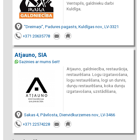
Ventspils, galdnieku darbi
Kuldīga;
"Dreimaņi", Padures pagasts, Kuldīgas nov., LV-3321
+371 20635778
Atjauno, SIA
Sazinies ar mums šeit!
Atjauno, galdniecība, restaurācija,
restaurēšana. Logu izgatavošana,
logu restaurēšana, logi un durvis,
durvju restaurēšana, koka durvju
izgatavošana, uzstādīšana,
Sakas 4, Pāvilosta, Dienvidkurzemes nov., LV-3466
+371 22574228