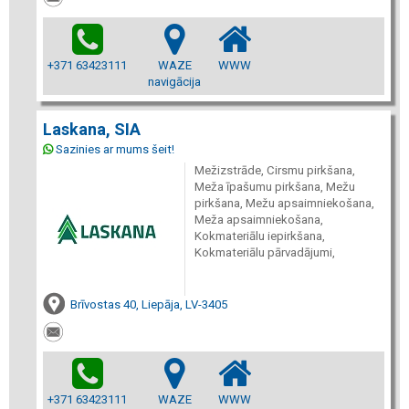
+371 63423111
WAZE
WWW
navigācija
Laskana, SIA
Sazinies ar mums šeit!
Mežizstrāde, Cirsmu pirkšana,
Meža īpašumu pirkšana, Mežu
pirkšana, Mežu apsaimniekošana,
Meža apsaimniekošana,
Kokmateriālu iepirkšana,
Kokmateriālu pārvadājumi,
Brīvostas 40, Liepāja, LV-3405
+371 63423111
WAZE
WWW