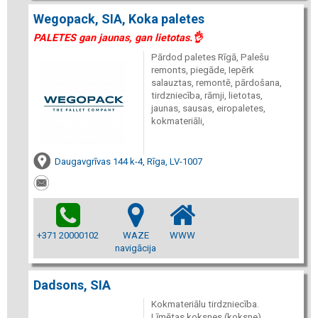
Wegopack, SIA, Koka paletes
PALETES gan jaunas, gan lietotas.👌
Pārdod paletes Rīgā, Palešu
remonts, piegāde, Iepērk
salauztas, remontē, pārdošana,
tirdzniecība, rāmji, lietotas,
jaunas, sausas, eiropaletes,
kokmateriāli,
Daugavgrīvas 144 k-4, Rīga, LV-1007
+371 20000102
WAZE
WWW
navigācija
Dadsons, SIA
Kokmateriālu tirdzniecība.
Līmētas koksnes (koksne)