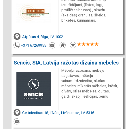
izstrādājumi, (līstes, logi,
profilētas brusas) , skaidu
(skaidas) granulas, šķelda,
briketes, kurināmais.
Atpūtas 4, Rīga, LV-1002
+371 67269955
Sencis, SIA, Latvijā ražotas dizaina mēbeles
Mēbeļu ražošana, mēbeļu
sagataves, mēbeļu
vairumtirdzniecība, skolas
mēbeles, mīkstās mēbeles, krēsli,
dīvāni, ofisa mēbeles, gultas,
galdi, skapji, sekcijas, bērnu
Celtniecības 18, Līvāni, Līvānu nov., LV-5316