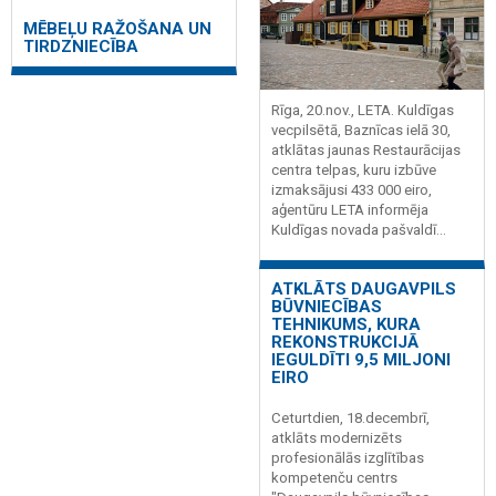
MĒBEĻU RAŽOŠANA UN
TIRDZNIECĪBA
Rīga, 20.nov., LETA. Kuldīgas
vecpilsētā, Baznīcas ielā 30,
atklātas jaunas Restaurācijas
centra telpas, kuru izbūve
izmaksājusi 433 000 eiro,
aģentūru LETA informēja
Kuldīgas novada pašvaldī...
ATKLĀTS DAUGAVPILS
BŪVNIECĪBAS
TEHNIKUMS, KURA
REKONSTRUKCIJĀ
IEGULDĪTI 9,5 MILJONI
EIRO
Ceturtdien, 18.decembrī,
atklāts modernizēts
profesionālās izglītības
kompetenču centrs