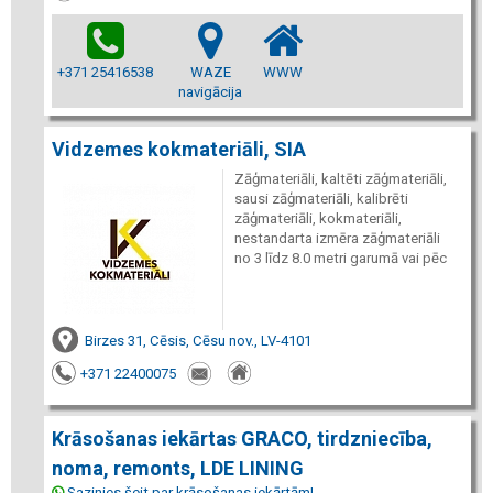
+371 25416538
WAZE
WWW
navigācija
Vidzemes kokmateriāli, SIA
Zāģmateriāli, kaltēti zāģmateriāli,
sausi zāģmateriāli, kalibrēti
zāģmateriāli, kokmateriāli,
nestandarta izmēra zāģmateriāli
no 3 līdz 8.0 metri garumā vai pēc
Birzes 31, Cēsis, Cēsu nov., LV-4101
+371 22400075
Krāsošanas iekārtas GRACO, tirdzniecība,
noma, remonts, LDE LINING
Sazinies šeit par krāsošanas iekārtām!