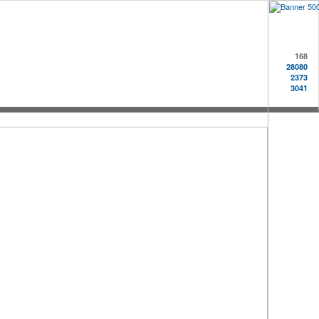
168
28080
2373
3041