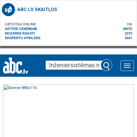
ABC.LV SKAITĻOS
LIETOTĀJI ONLINE
150
AKTĪVIE UZŅĒMUMI
28075
NOZARES RAKSTI
2373
EKSPERTU ATBILDES
3041
Toggle
naviga