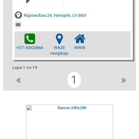
Rūpniecības 24, Ventspils, LV-3601
+371 63620666
WAZE
WWW
navigācija
Lapa 1 no 19
«
1
»