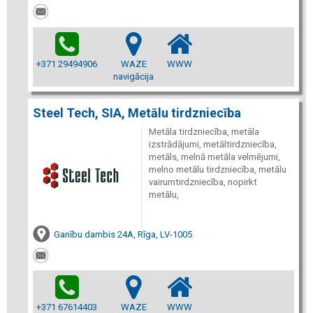
+371 29494906
WAZE
WWW
navigācija
Steel Tech, SIA, Metālu tirdzniecība
Metāla tirdzniecība, metāla
izstrādājumi, metāltirdzniecība,
metāls, melnā metāla velmējumi,
melno metālu tirdzniecība, metālu
vairumtirdzniecība, nopirkt
metālu,
Ganību dambis 24A, Rīga, LV-1005
+371 67614403
WAZE
WWW