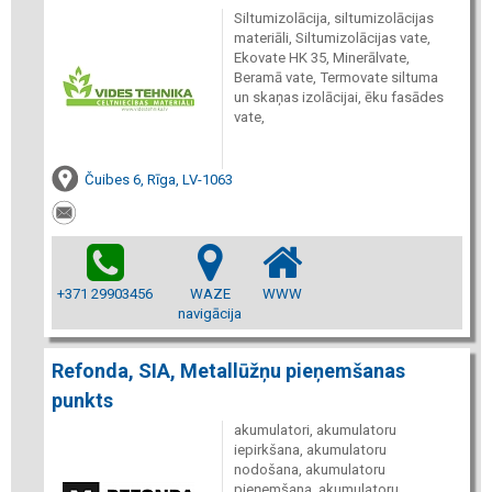
Siltumizolācija, siltumizolācijas
materiāli, Siltumizolācijas vate,
Ekovate HK 35, Minerālvate,
Beramā vate, Termovate siltuma
un skaņas izolācijai, ēku fasādes
vate,
Čuibes 6, Rīga, LV-1063
+371 29903456
WAZE
WWW
navigācija
Refonda, SIA, Metallūžņu pieņemšanas
punkts
akumulatori, akumulatoru
iepirkšana, akumulatoru
nodošana, akumulatoru
pieņemšana, akumulatoru