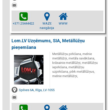
+371 25444422
WAZE
WWW
navigācija
Lom.LV Uzņēmums, SIA, Metāllūžņu
pieņemšana
Metāllūžņu pirkšana, melnie
metāllūžņi, metāla savākšana,
krāsainie metāllūžņi, metāllūžņu
iepirkšana, metāllūžņu
uzpirkšana, pērk metāllūžņus,
melnie metāllūžņi,
Spilves 6A, Rīga, LV-1055