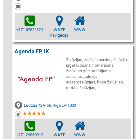
+371 67821321
WAZE
WWW
navigācija
Agenda EP, IK
Žalūzijas, žalūziju serviss, žalūziju
izgatavošana, nomērīšana,
žalūzijas pēc pasūtījuma,
žalūzijas, žalūzija,
aizsargžalūzijas, koka žalūzijas,
metāla žalūzijas,
Ludzas 42A-56, Rīga LV-1003
+371 29869912
WAZE
WWW