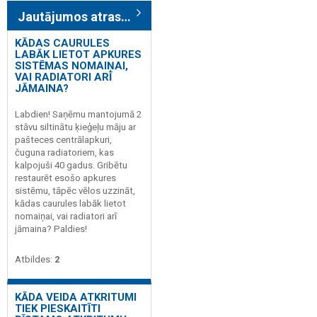
Jautājumos atrasts: 2
KĀDAS CAURULES
LABĀK LIETOT APKURES
SISTĒMAS NOMAIŅAI,
VAI RADIATORI ARĪ
JĀMAINA?
Labdien! Saņēmu mantojumā 2
stāvu siltinātu ķieģeļu māju ar
pašteces centrālapkuri,
čuguna radiatoriem, kas
kalpojuši 40 gadus. Gribētu
restaurēt esošo apkures
sistēmu, tāpēc vēlos uzzināt,
kādas caurules labāk lietot
nomaiņai, vai radiatori arī
jāmaina? Paldies!
Atbildes:
2
KĀDA VEIDA ATKRITUMI
TIEK PIESKAITĪTI