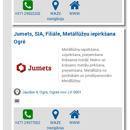
+371 29522202
WAZE
WWW
navigācija
Jumets, SIA, Filiāle, Metāllūžņu iepirkšana
Ogrē
Metāllūžņu iepirkšana,
uzpirkšana, pieņemšana.
Krāsainie metāli. Melno un
krāsaino metālu pirkšana,
pieņemšana. Metāllūžņi no
juridiskām un privātpersonām.
Metāllūžņu
Jaudas 4, Ogre, Ogres nov. LV-5001
+371 29577022
WAZE
WWW
navigācija