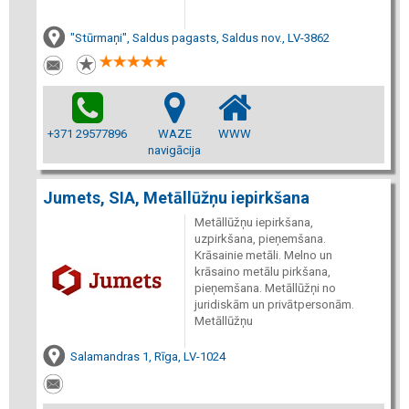
"Stūrmaņi", Saldus pagasts, Saldus nov., LV-3862
+371 29577896
WAZE
WWW
navigācija
Jumets, SIA, Metāllūžņu iepirkšana
Metāllūžņu iepirkšana,
uzpirkšana, pieņemšana.
Krāsainie metāli. Melno un
krāsaino metālu pirkšana,
pieņemšana. Metāllūžņi no
juridiskām un privātpersonām.
Metāllūžņu
Salamandras 1, Rīga, LV-1024