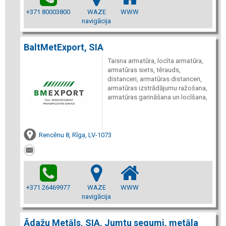
+371 80003800
WAZE
WWW
navigācija
BaltMetExport, SIA
Taisna armatūra, locīta armatūra,
armatūras siets, tērauds,
distanceri, armatūras distanceri,
armatūras izstrādājumu ražošana,
armatūras garināšana un locīšana,
Rencēnu 8, Rīga, LV-1073
+371 26469977
WAZE
WWW
navigācija
Ādažu Metāls, SIA, Jumtu segumi, metāla