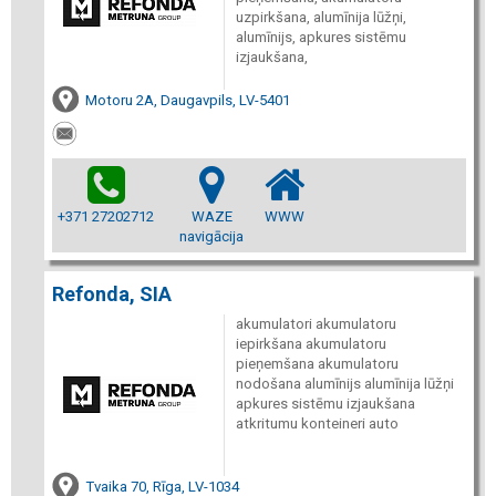
uzpirkšana, alumīnija lūžņi,
alumīnijs, apkures sistēmu
izjaukšana,
Motoru 2A, Daugavpils, LV-5401
+371 27202712
WAZE
WWW
navigācija
Refonda, SIA
akumulatori akumulatoru
iepirkšana akumulatoru
pieņemšana akumulatoru
nodošana alumīnijs alumīnija lūžņi
apkures sistēmu izjaukšana
atkritumu konteineri auto
Tvaika 70, Rīga, LV-1034