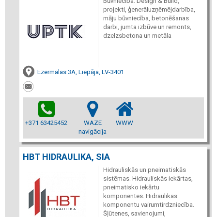
Būvniecība: Design & Build,
projekti, ģenerāluzņēmējdarbība,
māju būvniecība, betonēšanas
darbi, jumta izbūve un remonts,
dzelzsbetona un metāla
Ezermalas 3A, Liepāja, LV-3401
+371 63425452
WAZE
WWW
navigācija
HBT HIDRAULIKA, SIA
Hidrauliskās un pneimatiskās
sistēmas. Hidrauliskās iekārtas,
pneimatisko iekārtu
komponentes. Hidraulikas
komponentu vairumtirdzniecība.
Šļūtenes, savienojumi,