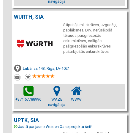
navigācija
WURTH, SIA
Stiprinājumi, skrūves, uzgriežņi,
paplāksnes, DIN, nerūsējošā
tērauda pašgriezošās
enkurskrūves, collīgās
pašgriezošās enkurskrūves,
pašurbjošās enkurskrūves,
Lubānas 143, Rīga, LV-1021
+371 67788996
WAZE
WWW
navigācija
UPTK, SIA
Jautā par jauno Weiden Oase projektu šeit!