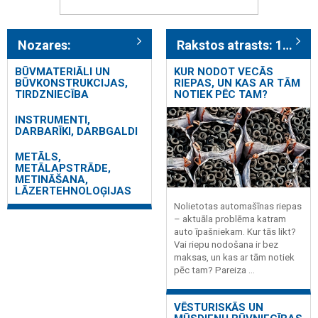
Nozares:
Rakstos atrasts: 187
BŪVMATERIĀLI UN
KUR NODOT VECĀS
BŪVKONSTRUKCIJAS,
RIEPAS, UN KAS AR TĀM
TIRDZNIECĪBA
NOTIEK PĒC TAM?
INSTRUMENTI,
DARBARĪKI, DARBGALDI
METĀLS,
METĀLAPSTRĀDE,
METINĀŠANA,
LĀZERTEHNOLOĢIJAS
Nolietotas automašīnas riepas
– aktuāla problēma katram
auto īpašniekam. Kur tās likt?
Vai riepu nodošana ir bez
maksas, un kas ar tām notiek
pēc tam? Pareiza ...
VĒSTURISKĀS UN