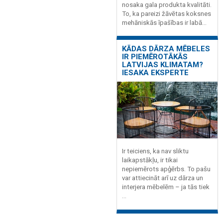
nosaka gala produkta kvalitāti.
To, ka pareizi žāvētas koksnes
mehāniskās īpašības ir labā...
KĀDAS DĀRZA MĒBELES
IR PIEMĒROTĀKĀS
LATVIJAS KLIMATAM?
IESAKA EKSPERTE
Ir teiciens, ka nav sliktu
laikapstākļu, ir tikai
nepiemērots apģērbs. To pašu
var attiecināt arī uz dārza un
interjera mēbelēm – ja tās tiek
...