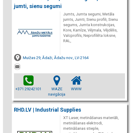
jumti, sienu segumi
Jumts, Jumta segumi, Metāla
jumts, Jumti, Sienu profili, Sienu
segums, Jumta konstrukcijas,
Kore, Karnīze, Vējmala, Vējdēlis,
Valcprofils, Neprofilēta loksne,
RAL,
Muižas 29, Ādaži, Ādažu nov., LV-2164
+371 29242101
WAZE
WWW
navigācija
RHD.LV | Industrial Supplies
XT Laser, metināšanas materiāli,
metināšanas elektrodi,
metināšanas stieple,