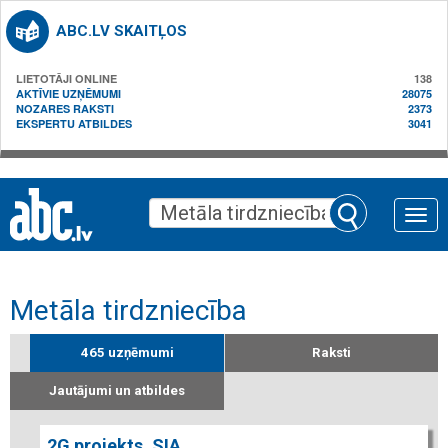
ABC.LV SKAITĻOS
LIETOTĀJI ONLINE
138
AKTĪVIE UZŅĒMUMI
28075
NOZARES RAKSTI
2373
EKSPERTU ATBILDES
3041
Toggle
naviga
Metāla tirdzniecība
465 uzņēmumi
Raksti
Jautājumi un atbildes
2G projekts, SIA