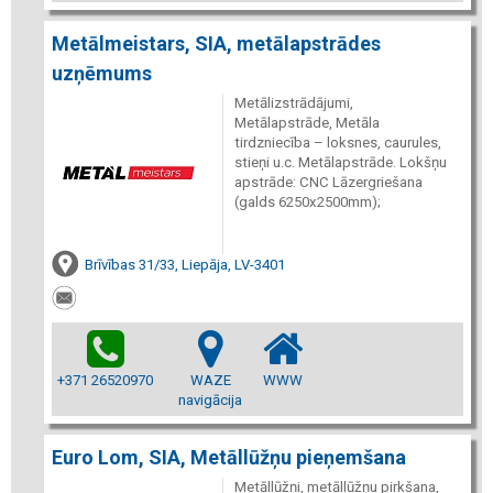
Metālmeistars, SIA, metālapstrādes
uzņēmums
Metālizstrādājumi,
Metālapstrāde, Metāla
tirdzniecība – loksnes, caurules,
stieņi u.c. Metālapstrāde. Lokšņu
apstrāde: CNC Lāzergriešana
(galds 6250x2500mm);
Brīvības 31/33, Liepāja, LV-3401
+371 26520970
WAZE
WWW
navigācija
Euro Lom, SIA, Metāllūžņu pieņemšana
Metāllūžņi, metāllūžņu pirkšana,