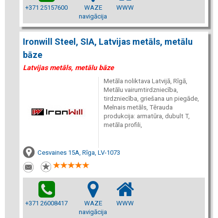
+371 25157600
WAZE
WWW
navigācija
Ironwill Steel, SIA, Latvijas metāls, metālu
bāze
Latvijas metāls, metālu bāze
Metāla noliktava Latvijā, Rīgā,
Metālu vairumtirdzniecība,
tirdzniecība, griešana un piegāde,
Melnais metāls, Tērauda
produkcija: armatūra, dubult T,
metāla profili,
Cesvaines 15A, Rīga, LV-1073
+371 26008417
WAZE
WWW
navigācija