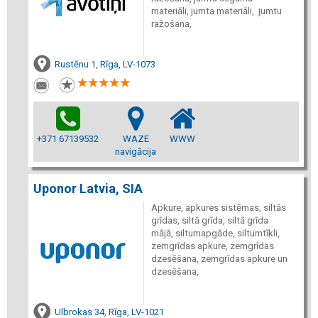
materiāli, jumta materiāli, jumtu
ražošana,
Rustēnu 1, Rīga, LV-1073
+371 67139532
WAZE
WWW
navigācija
Uponor Latvia, SIA
Apkure, apkures sistēmas, siltās
grīdas, siltā grīda, siltā grīda
mājā, siltumapgāde, siltumtīkli,
zemgrīdas apkure, zemgrīdas
dzesēšana, zemgrīdas apkure un
dzesēšana,
Ulbrokas 34, Rīga, LV-1021