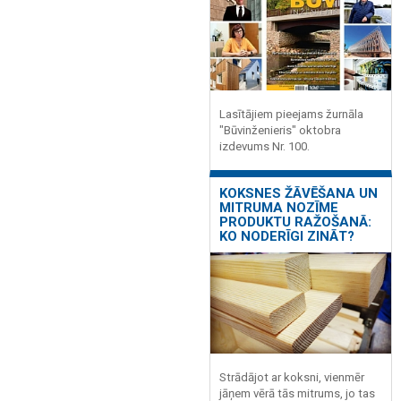
Lasītājiem pieejams žurnāla
"Būvinženieris" oktobra
izdevums Nr. 100.
KOKSNES ŽĀVĒŠANA UN
MITRUMA NOZĪME
PRODUKTU RAŽOŠANĀ:
KO NODERĪGI ZINĀT?
Strādājot ar koksni, vienmēr
jāņem vērā tās mitrums, jo tas