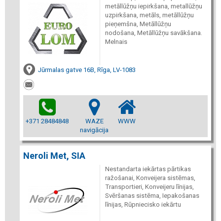
metāllūžņu iepirkšana, metallūžņu
uzpirkšana, metāls, metāllūžņu
pieņemšna, Metāllūžņu
nodošana, Metāllūžņu savākšana.
Melnais
Jūrmalas gatve 16B, Rīga, LV-1083
+371 28484848
WAZE
WWW
navigācija
Neroli Met, SIA
Nestandarta iekārtas pārtikas
ražošanai, Konveijera sistēmas,
Transportieri, Konveijeru līnijas,
Svēršanas sistēma, Iepakošanas
līnijas, Rūpniecisko iekārtu