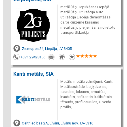
metāllūžņu iepirkšana Liepājā
metāllūžņu utilizācija auto
utilizācija Liepāja demontāžas
darbi Kurzeme krāsaino
metāllūžņu pieņemšana nolietotu
transportlīdzekļu
Ziemupes 24, Liepāja, LV-3405
+371 29428156
Kanti metāls, SIA
Metāls, metāla velmējumi, Kanti.
Metālapstrāde. Leņķdzelzis,
caurules, loksnes, armatūra,
kvadrāts, seškantis, kalibrētais
tērauds, profilcaurules, U veida
profils,
Celtniecības 2A, Līvāni, Līvānu nov., LV-5316