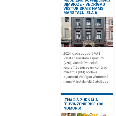
MŪSDIENU BŪVNIECĪBAS
SIMBIOZE - VECRĪGAS
VĒSTURISKAIS NAMS
MĀRSTAĻU IELĀ 6
2024. gada augustā VAS
Valsts nekustamie īpašumi
(VNĪ), visas būvniecībā
iesaistītās puses un Kultūras
ministrija (KM) nodeva
atjaunotā Vecrīgas vēsturiskā
nama Mārstaļu ielā 6 atslēgas
...
IZNĀCIS ŽURNĀLA
“BŪVINŽENIERIS” 100.
NUMURS!