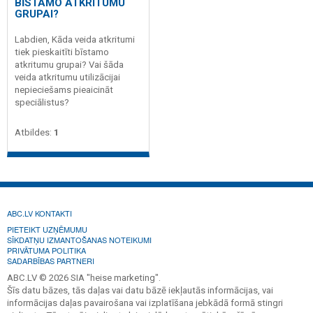
BĪSTAMO ATKRITUMU
GRUPAI?
Labdien, Kāda veida atkritumi
tiek pieskaitīti bīstamo
atkritumu grupai? Vai šāda
veida atkritumu utilizācijai
nepieciešams pieaicināt
speciālistus?
Atbildes:
1
ABC.LV KONTAKTI
PIETEIKT UZŅĒMUMU
SĪKDATŅU IZMANTOŠANAS NOTEIKUMI
PRIVĀTUMA POLITIKA
SADARBĪBAS PARTNERI
ABC.LV © 2026 SIA "heise marketing".
Šīs datu bāzes, tās daļas vai datu bāzē iekļautās informācijas, vai
informācijas daļas pavairošana vai izplatīšana jebkādā formā stingri