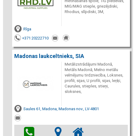
metināšanas spole, TIG piedevas,
MIG/MAG stieple, griezējdiski,
Rhodius, slīpdiski, 3M,
Rīga
+371 20222710
Madonas laukceltnieks, SIA
Metālizstrādājumi Madonā,
Metāls Madonā, Melno metālu
velmējumu tirdzniecība, Loksnes,
profili, sijas, U profili, sijas, leņķi,
Caurules, stieples, stieņi,
sloksnes,
Saules 61, Madona, Madonas nov., LV-4801