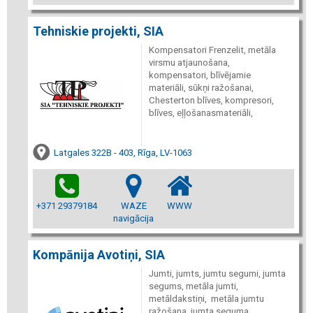
Tehniskie projekti, SIA
Kompensatori Frenzelit, metāla
virsmu atjaunošana,
kompensatori, blīvējamie
materiāli, sūkņi ražošanai,
Chesterton blīves, kompresori,
blīves, eļļošanasmateriāli,
Latgales 322B - 403, Rīga, LV-1063
+371 29379184
WAZE
WWW
navigācija
Kompānija Avotiņi, SIA
Jumti, jumts, jumtu segumi, jumta
segums, metāla jumti,
metāldakstiņi, metāla jumtu
ražošana, jumta seguma