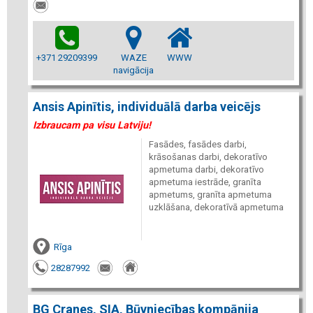
+371 29209399
WAZE
WWW
navigācija
Ansis Apinītis, individuālā darba veicējs
Izbraucam pa visu Latviju!
Fasādes, fasādes darbi,
krāsošanas darbi, dekoratīvo
apmetuma darbi, dekoratīvo
apmetuma iestrāde, granīta
apmetums, granīta apmetuma
uzklāšana, dekoratīvā apmetuma
Rīga
28287992
BG Cranes, SIA, Būvniecības kompānija