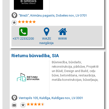
"Brieži", Krimūnu pagasts, Dobeles nov., LV-3701
+371 22332200
WAZE
WWW
navigācija
Rietumu būvvadība, SIA
Būvniecība, būvdarbi,
rekonstrukcija, pārbūve, Projektē
un Būvē, Design and Build, ceļu
būve, betonēšana, restaurācija,
metāla konstrukcijas, būvatļauja,
Ventspils 105, Kuldīga, Kuldīgas nov., LV-3301