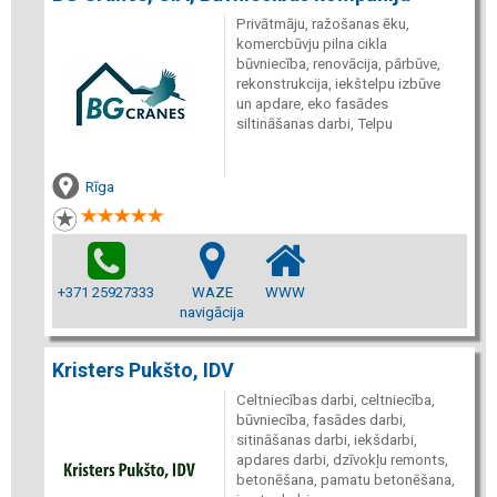
Privātmāju, ražošanas ēku,
komercbūvju pilna cikla
būvniecība, renovācija, pārbūve,
rekonstrukcija, iekštelpu izbūve
un apdare, eko fasādes
siltināšanas darbi, Telpu
Rīga
+371 25927333
WAZE
WWW
navigācija
Kristers Pukšto, IDV
Celtniecības darbi, celtniecība,
būvniecība, fasādes darbi,
sitināšanas darbi, iekšdarbi,
apdares darbi, dzīvokļu remonts,
betonēšana, pamatu betonēšana,