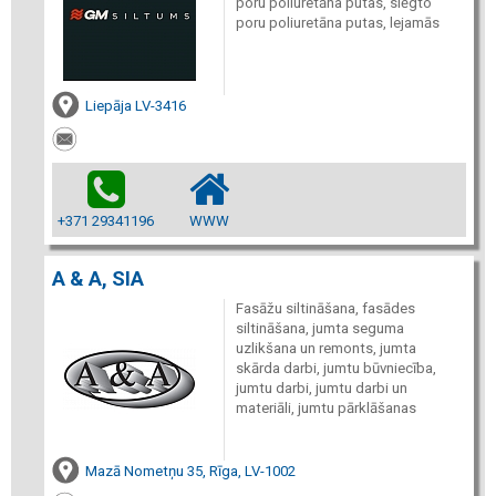
poru poliuretāna putas, slēgto
poru poliuretāna putas, lejamās
Liepāja LV-3416
+371 29341196
WWW
A & A, SIA
Fasāžu siltināšana, fasādes
siltināšana, jumta seguma
uzlikšana un remonts, jumta
skārda darbi, jumtu būvniecība,
jumtu darbi, jumtu darbi un
materiāli, jumtu pārklāšanas
Mazā Nometņu 35, Rīga, LV-1002