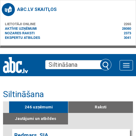
ABC.LV SKAITĻOS
LIETOTĀJI ONLINE
2265
AKTĪVIE UZŅĒMUMI
28080
NOZARES RAKSTI
2373
EKSPERTU ATBILDES
3041
Toggle
naviga
Siltināšana
246 uzņēmumi
Raksti
Jautājumi un atbildes
Redmars, SIA