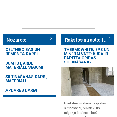
Nozares:
Rakstos atrasts: 1031
CELTNIECĪBAS UN
THERMOWHITE, EPS UN
REMONTA DARBI
MINERĀLVATE: KURA IR
PAREIZĀ GRĪDAS
SILTINĀŠANA?
JUMTU DARBI,
MATERIĀLI, SEGUMI
SILTINĀŠANAS DARBI,
MATERIĀLI
APDARES DARBI
Izvēloties materiālus grīdas
siltināšanai, būvnieki un
mājokļu īpašnieki bieži