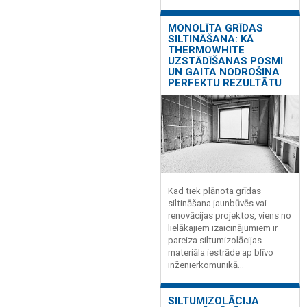
MONOLĪTA GRĪDAS
SILTINĀŠANA: KĀ
THERMOWHITE
UZSTĀDĪŠANAS POSMI
UN GAITA NODROŠINA
PERFEKTU REZULTĀTU
Kad tiek plānota grīdas
siltināšana jaunbūvēs vai
renovācijas projektos, viens no
lielākajiem izaicinājumiem ir
pareiza siltumizolācijas
materiāla iestrāde ap blīvo
inženierkomunikā...
SILTUMIZOLĀCIJA