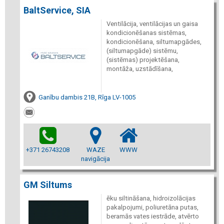
BaltService, SIA
Ventilācija, ventilācijas un gaisa
kondicionēšanas sistēmas,
kondicionēšana, siltumapgādes,
(siltumapgāde) sistēmu,
(sistēmas) projektēšana,
montāža, uzstādīšana,
Ganību dambis 21B, Rīga LV-1005
+371 26743208
WAZE
WWW
navigācija
GM Siltums
ēku siltināšana, hidroizolācijas
pakalpojumi, poliuretāna putas,
beramās vates iestrāde, atvērto