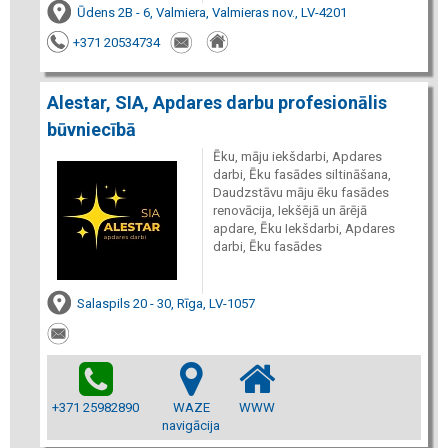
Ūdens 2B - 6, Valmiera, Valmieras nov., LV-4201
+371 20534734
Alestar, SIA, Apdares darbu profesionālis
būvniecībā
Ēku, māju iekšdarbi, Apdares
darbi, Ēku fasādes siltināšana,
Daudzstāvu māju ēku fasādes
renovācija, Iekšējā un ārējā
apdare, Ēku Iekšdarbi, Apdares
darbi, Ēku fasādes
Salaspils 20 - 30, Rīga, LV-1057
+371 25982890
WAZE
WWW
navigācija