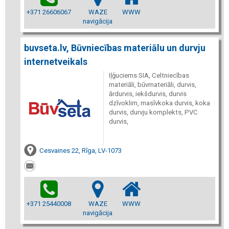
+371 26606067
WAZE
WWW
navigācija
buvseta.lv, Būvniecības materiālu un durvju
internetveikals
Iļģuciems SIA, Celtniecības
materiāli, būvmateriāli, durvis,
ārdurvis, iekšdurvis, durvis
dzīvoklim, masīvkoka durvis, koka
durvis, durvju komplekts, PVC
durvis,
Cesvaines 22, Rīga, LV-1073
+371 25440008
WAZE
WWW
navigācija