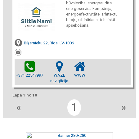
būvniecība, energoaudits,
energoservisa kompānija,
energoefektivitāte, arhitektu
birojs, siltināšana, tehniskā
apsekošana,
Biķernieku 22, Rīga, LV-1006
+371 22547997
WAZE
WWW
navigācija
Lapa 1 no 10
«
1
»