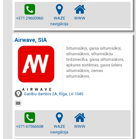
+371 29600960
WAZE
WWW
navigācija
Airwave, SIA
Siltumsūkņi, gaisa siltumsūkņi,
siltumsūknis, siltumsūkņu
tirdzniecība, gaisa siltumsūknis,
apkures sistēmas, gaiss ūdens
siltumsūknis, zemes
siltumsūknis,
Ganību dambis 2A, Rīga, LV-1045
+371 67566608
WAZE
WWW
navigācija