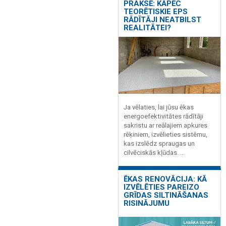
PRAKSĒ: KĀPĒC
TEORĒTISKIE EPS
RĀDĪTĀJI NEATBILST
REALITĀTEI?
Ja vēlaties, lai jūsu ēkas
energoefektivitātes rādītāji
sakristu ar reālajiem apkures
rēķiniem, izvēlieties sistēmu,
kas izslēdz spraugas un
cilvēciskās kļūdas. ...
ĒKAS RENOVĀCIJA: KĀ
IZVĒLĒTIES PAREIZO
GRĪDAS SILTINĀŠANAS
RISINĀJUMU