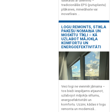
saskaras ar dilemmu –
tradicionālās EPS (putuplasta)
plāksnes, minerālvate vai
inovatīvais ...
LOGU REMONTS, STIKLA
PAKEŠU NOMAIŅA UN
MOSKĪTU TĪKLI – KĀ
UZLABOT MĀJOKĻA
KOMFORTU UN
ENERGOEFEKTIVITĀTI
Veci logi ne vienmēr jāmaina –
tos bieži iespējams atjaunot,
uzlabojot mājokļa siltumu,
energoefektivitāti un
komfortu. Uzzini, kādas ir logu
remonta un modernizā...