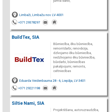
jumta darbi,
Limbaži, Limbažu nov. LV-4001
+371 29378297
BuildTex, SIA
Būvniecība, ēku būvniecība,
remontdarbi, renovācija,
dzīvojamo ēku būvniecība,
nedzīvojamo ēku būvniecība,
būvdarbi, būvniecības
pakalpojumi, remonts,
celtniecības
Eduarda Veidenbauma 28 - 6, Liepāja, LV-3401
+371 29221198
Siltie Nami, SIA
Projektēšana, autoruzraudzība,