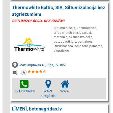
Thermowhite Baltic, SIA, Siltumizolācija bez
atgriezumiem
SILTUMIZOLĀCIJA BEZ ŠUVĒM!
Siltumizolācija, Thermowhite,
grīdu siltināšana, bezšuvju
materiāls, skaņas izolācija,
putupolistiriols, pamatnes
izlīdzināšana, nelīdzena pamatne,
akustiskie
Mazjumpravas 40, Rīga, LV-1063
+371 28086868
WAZE
WWW
navigācija
LĪMENĪ, betonagridas.lv