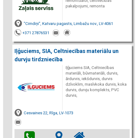
remontdarbi, celtniecības
pakalpojumi, remonta
"Cimdiņi", Katvaru pagasts, Limbažu nov., LV-4061
+371 27876531
Iļģuciems, SIA, Celtniecības materiālu un
durvju tirdzniecība
Iļģuciems SIA, Celtniecības
materiāli, būvmateriāli, durvis,
ārdurvis, iekšdurvis, durvis
dzīvoklim, masīvkoka durvis, koka
durvis, durvju komplekts, PVC
durvis,
Cesvaines 22, Rīga, LV-1073