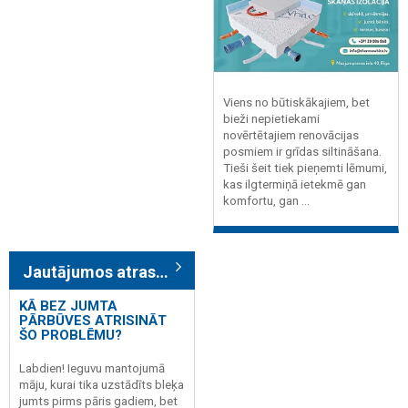
Viens no būtiskākajiem, bet
bieži nepietiekami
novērtētajiem renovācijas
posmiem ir grīdas siltināšana.
Tieši šeit tiek pieņemti lēmumi,
kas ilgtermiņā ietekmē gan
komfortu, gan ...
Jautājumos atrasts: 584
KĀ BEZ JUMTA
PĀRBŪVES ATRISINĀT
ŠO PROBLĒMU?
Labdien! Ieguvu mantojumā
māju, kurai tika uzstādīts bleķa
jumts pirms pāris gadiem, bet