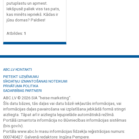
putuplastu un apmest.
Iekšpusē paliek viss tas pats,
kas minēts iepriekš. Kādas ir
jūsu domas? Paldies!
Atbildes:
1
ABC.LV KONTAKTI
PIETEIKT UZŅĒMUMU
SĪKDATŅU IZMANTOŠANAS NOTEIKUMI
PRIVĀTUMA POLITIKA
SADARBĪBAS PARTNERI
ABC.LV © 2026 SIA "heise marketing".
Šīs datu bāzes, tās daļas vai datu bāzē iekļautās informācijas, vai
informācijas daļas pavairošana vai izplatīšana jebkādā formā stingri
aizliegta. Tāpat arī ir aizliegta lejupielāde automātiskā režīmā.
Portālā izmantota informācija no Būvniecības informācijas sistēmas
(bis.gov.lv).
Portāla www.abc.lv masu informācijas līdzekļa reģistrācijas numurs:
000740427. Galvenā redaktore: Ingūna Pempere.