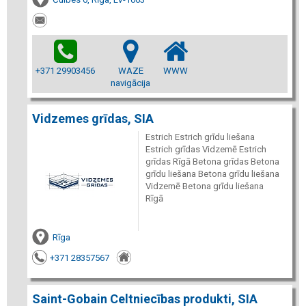
+371 29903456
WAZE
WWW
navigācija
Vidzemes grīdas, SIA
Estrich Estrich grīdu liešana
Estrich grīdas Vidzemē Estrich
grīdas Rīgā Betona grīdas Betona
grīdu liešana Betona grīdu liešana
Vidzemē Betona grīdu liešana
Rīgā
Rīga
+371 28357567
Saint-Gobain Celtniecības produkti, SIA