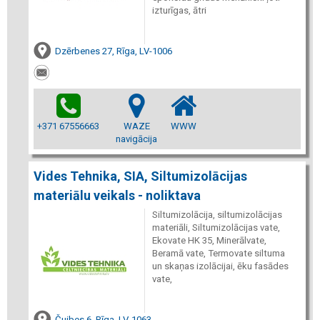
izturīgas, ātri
Dzērbenes 27, Rīga, LV-1006
+371 67556663
WAZE
WWW
navigācija
Vides Tehnika, SIA, Siltumizolācijas
materiālu veikals - noliktava
Siltumizolācija, siltumizolācijas
materiāli, Siltumizolācijas vate,
Ekovate HK 35, Minerālvate,
Beramā vate, Termovate siltuma
un skaņas izolācijai, ēku fasādes
vate,
Čuibes 6, Rīga, LV-1063