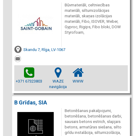
Būvmateriāli, celtniecības
materiāli, siltumizolācijas
materiāli, skaņas izolācijas
materiāli, Fibo, ISOVER, Weber,
Gyproc, Rigips, Fibo bloki, DOW
Styrofoam,
Skandu 7, Rīga, LV-1067
+371 67323803
WAZE
WWW
navigācija
B Grīdas, SIA
Betonēšanas pakalpojumi,
betonēšana, betonēšanas darbi,
sausais betons estrich, slapjais
betons, armatūras siešana, silto
grīdu instalācija, siltumizolācija,