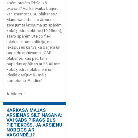
abām pusēm līdzīgi kā
ekovati? Vai kā tvaika barjeru
var izmantot OSB plāksnes?
Mans variants - no ārpuses
zem jumta latojuma uz spārēm
kokšķiedras plātne (19-25mm),
starp spārēm Steico flex
lokšņu siltumizolācija, no
iekšpuses kā tvaika barjera un
pagaidu apšuvums - OSB
plāksnes, kas pēc tam
papildus apšūtas ar 25-40 mm
kokšķiedras plāksnēm un
ideālā gadījumā - māla
apmetumu. Paldies!
Atbildes:
1
KARKASA MĀJAS
ĀRSIENAS SILTINĀŠANA:
VAI ŠĀDS PĪRĀGS BŪS
PIETIEKOŠS, JA ĀRSIENU
NOBEIGS AR
VAGONDĒLI?