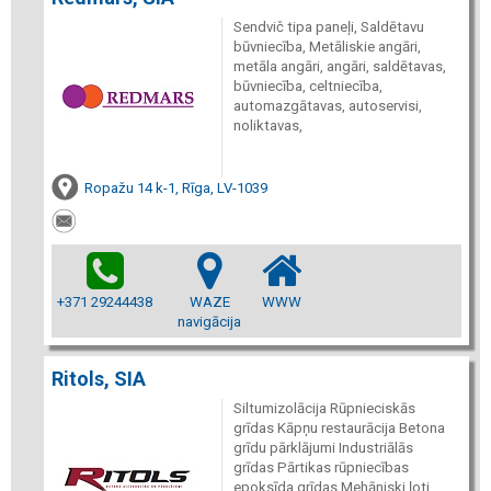
Sendvič tipa paneļi, Saldētavu
būvniecība, Metāliskie angāri,
metāla angāri, angāri, saldētavas,
būvniecība, celtniecība,
automazgātavas, autoservisi,
noliktavas,
Ropažu 14 k-1, Rīga, LV-1039
+371 29244438
WAZE
WWW
navigācija
Ritols, SIA
Siltumizolācija Rūpnieciskās
grīdas Kāpņu restaurācija Betona
grīdu pārklājumi Industriālās
grīdas Pārtikas rūpniecības
epoksīda grīdas Mehāniski ļoti