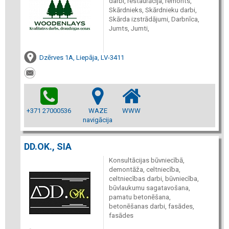
darbi, restaurācija, remonts,
Skārdnieks, Skārdnieku darbi,
Skārda izstrādājumi, Darbnīca,
Jumts, Jumti,
Dzērves 1A, Liepāja, LV-3411
+371 27000536
WAZE
WWW
navigācija
DD.OK., SIA
Konsultācijas būvniecībā,
demontāža, celtniecība,
celtniecības darbi, būvniecība,
būvlaukumu sagatavošana,
pamatu betonēšana,
betonēšanas darbi, fasādes,
fasādes