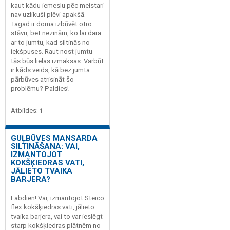
kaut kādu iemeslu pēc meistari
nav uzlikuši plēvi apakšā.
Tagad ir doma izbūvēt otro
stāvu, bet nezinām, ko lai dara
ar to jumtu, kad siltinās no
iekšpuses. Raut nost jumtu -
tās būs lielas izmaksas. Varbūt
ir kāds veids, kā bez jumta
pārbūves atrisināt šo
problēmu? Paldies!
Atbildes:
1
GUĻBŪVES MANSARDA
SILTINĀŠANA: VAI,
IZMANTOJOT
KOKŠĶIEDRAS VATI,
JĀLIETO TVAIKA
BARJERA?
Labdien! Vai, izmantojot Steico
flex kokšķiedras vati, jālieto
tvaika barjera, vai to var ieslēgt
starp kokšķiedras plātnēm no