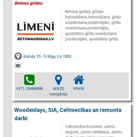
Betona grīdas.
Betona grīdas, grīdas
betonēšana, betonēšana, grīdu
izveidošana privātmājām, grīdu
izveidošana privātmājās,
apsildāmo grīdu izveidošana
privātmājām, apsildāmo grīdu
Katoļu 15 - 9, Rīga, LV-1003
+371 29484898
WAZE
WWW
navigācija
Woodenlays, SIA, Celtniecības un remonta
darbi
Celtniecība Kurzemē, Jumtu
segumi, Jumtu ieklāšana, Jumtu