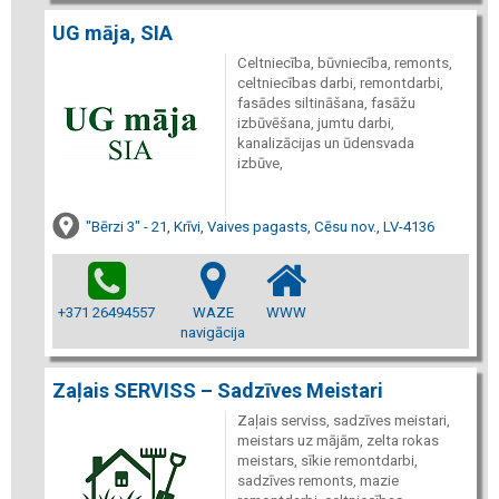
UG māja, SIA
Celtniecība, būvniecība, remonts,
celtniecības darbi, remontdarbi,
fasādes siltināšana, fasāžu
izbūvēšana, jumtu darbi,
kanalizācijas un ūdensvada
izbūve,
"Bērzi 3" - 21, Krīvi, Vaives pagasts, Cēsu nov., LV-4136
+371 26494557
WAZE
WWW
navigācija
Zaļais SERVISS – Sadzīves Meistari
Zaļais serviss, sadzīves meistari,
meistars uz mājām, zelta rokas
meistars, sīkie remontdarbi,
sadzīves remonts, mazie