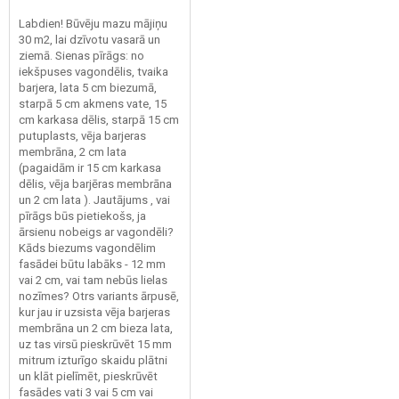
Labdien! Būvēju mazu mājiņu
30 m2, lai dzīvotu vasarā un
ziemā. Sienas pīrāgs: no
iekšpuses vagondēlis, tvaika
barjera, lata 5 cm biezumā,
starpā 5 cm akmens vate, 15
cm karkasa dēlis, starpā 15 cm
putuplasts, vēja barjeras
membrāna, 2 cm lata
(pagaidām ir 15 cm karkasa
dēlis, vēja barjēras membrāna
un 2 cm lata ). Jautājums , vai
pīrāgs būs pietiekošs, ja
ārsienu nobeigs ar vagondēli?
Kāds biezums vagondēlim
fasādei būtu labāks - 12 mm
vai 2 cm, vai tam nebūs lielas
nozīmes? Otrs variants ārpusē,
kur jau ir uzsista vēja barjeras
membrāna un 2 cm bieza lata,
uz tas virsū pieskrūvēt 15 mm
mitrum izturīgo skaidu plātni
un klāt pielīmēt, pieskrūvēt
fasādes vati 3 vai 5 cm vai