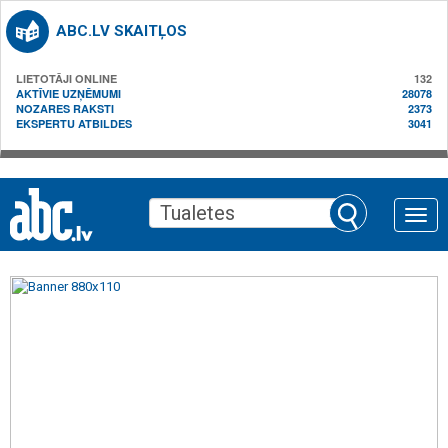
ABC.LV SKAITĻOS
LIETOTĀJI ONLINE
132
AKTĪVIE UZŅĒMUMI
28078
NOZARES RAKSTI
2373
EKSPERTU ATBILDES
3041
Toggle
naviga