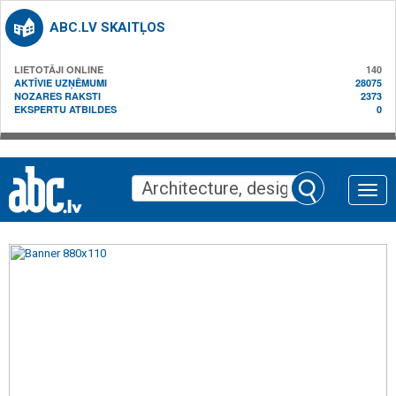
ABC.LV SKAITĻOS
LIETOTĀJI ONLINE
140
AKTĪVIE UZŅĒMUMI
28075
NOZARES RAKSTI
2373
EKSPERTU ATBILDES
0
Toggle
naviga