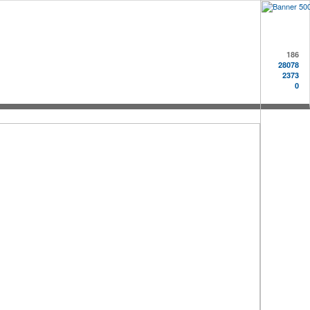
186
28078
2373
0