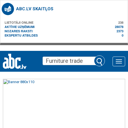
ABC.LV SKAITĻOS
LIETOTĀJI ONLINE
238
AKTĪVIE UZŅĒMUMI
28078
NOZARES RAKSTI
2373
EKSPERTU ATBILDES
0
Toggle
naviga