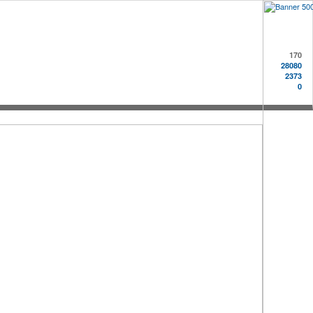
170
28080
2373
0