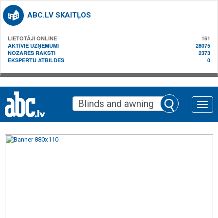
ABC.LV SKAITĻOS
LIETOTĀJI ONLINE
161
AKTĪVIE UZŅĒMUMI
28075
NOZARES RAKSTI
2373
EKSPERTU ATBILDES
0
Toggle
naviga