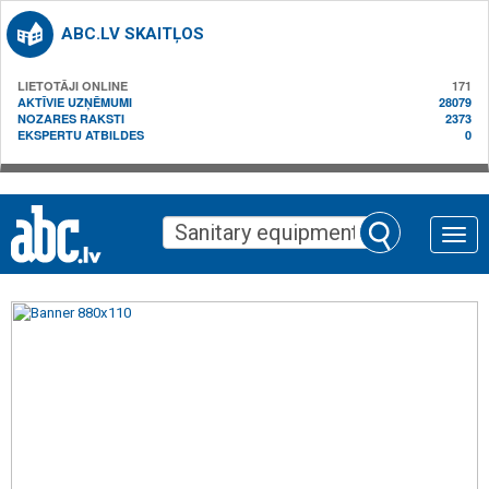
ABC.LV SKAITĻOS
LIETOTĀJI ONLINE
171
AKTĪVIE UZŅĒMUMI
28079
NOZARES RAKSTI
2373
EKSPERTU ATBILDES
0
Toggle
naviga