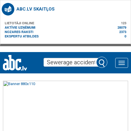
ABC.LV SKAITĻOS
LIETOTĀJI ONLINE
123
AKTĪVIE UZŅĒMUMI
28079
NOZARES RAKSTI
2373
EKSPERTU ATBILDES
0
Toggle
naviga