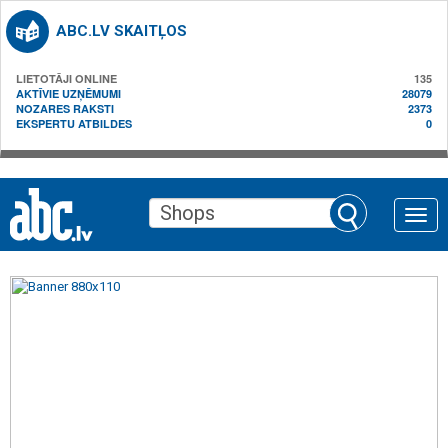
ABC.LV SKAITĻOS
LIETOTĀJI ONLINE
135
AKTĪVIE UZŅĒMUMI
28079
NOZARES RAKSTI
2373
EKSPERTU ATBILDES
0
Toggle
naviga