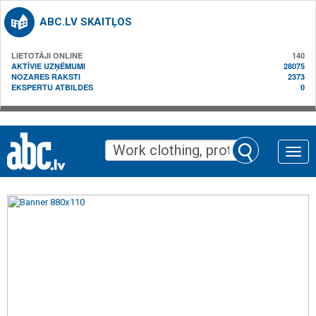
ABC.LV SKAITĻOS
LIETOTĀJI ONLINE
140
AKTĪVIE UZŅĒMUMI
28075
NOZARES RAKSTI
2373
EKSPERTU ATBILDES
0
Toggle
naviga