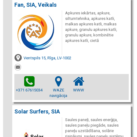
Fan, SIA, Veikals
Apkures iekārtas, apkure,
siltumtehnika, apkures katli,
malkas apkures katli, malkas
apkure, granulu apkures katli,
granulu apkure, kombinētie
apkures katli, cietā
Ventspils 15, Rīga, LV-1002
+371 67615034
WAZE
WWW
navigācija
Solar Surfers, SIA
Saules paneļi, saules enerģija,
saules paneļu piegāde, saules
paneļu uzstādīšana, solārie
risinājumi, saules paneļu sistēmu