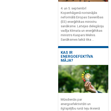
4. un 5. septembrī
Kopenhāgenā norisinājās
neformālā Eiropas Savienības
(ES) enerģētikas ministru
sanāksme. Latvijas delegāciju
vadīja klimata un enerģētikas
ministrs Kaspars Melnis.
Sanāksmes laikā tika ...
KAS IR
ENERGOEFEKTĪVA
MĀJA?
Mūsdienās par
energoefektivitāti un
ilgtspējību runā teju ikvienā