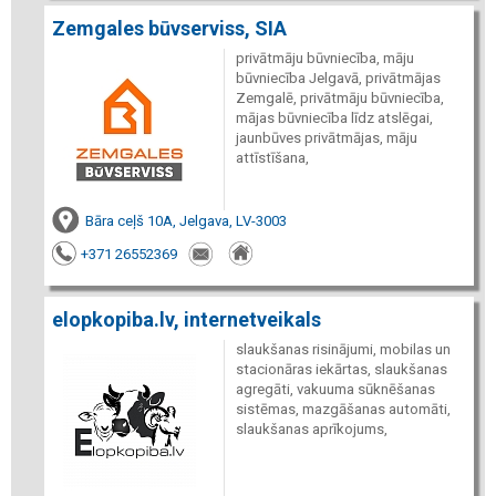
Zemgales būvserviss, SIA
privātmāju būvniecība, māju
būvniecība Jelgavā, privātmājas
Zemgalē, privātmāju būvniecība,
mājas būvniecība līdz atslēgai,
jaunbūves privātmājas, māju
attīstīšana,
Bāra ceļš 10A, Jelgava, LV-3003
+371 26552369
elopkopiba.lv, internetveikals
slaukšanas risinājumi, mobilas un
stacionāras iekārtas, slaukšanas
agregāti, vakuuma sūknēšanas
sistēmas, mazgāšanas automāti,
slaukšanas aprīkojums,