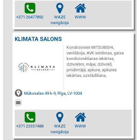
+371 26477892
WAZE
WWW
navigācija
KLIMATA SALONS
Kondicionieri MITSUBISHI,
ventilācija, AVK sistēmas, gaisa
kondicionēšanas iekārtas,
dzīvoklim, mājai, dzīvoklī,
privātmājā, apkure, apkures
iekārtas, uzstādīšana,
Mūkusalas 49 k-9, Rīga, LV-1004
+371 23337488
WAZE
WWW
navigācija