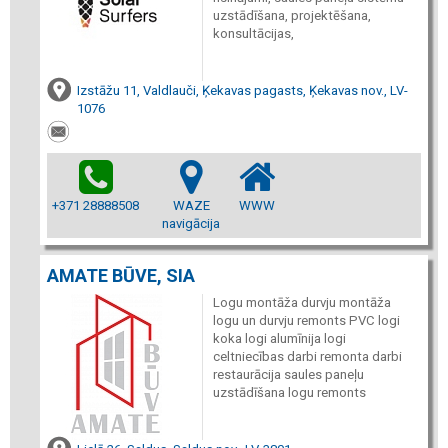
uzstādīšana, projektēšana,
konsultācijas,
Izstāžu 11, Valdlauči, Ķekavas pagasts, Ķekavas nov., LV-
1076
+371 28888508
WAZE
WWW
navigācija
AMATE BŪVE, SIA
Logu montāža durvju montāža
logu un durvju remonts PVC logi
koka logi alumīnija logi
celtniecības darbi remonta darbi
restaurācija saules paneļu
uzstādīšana logu remonts