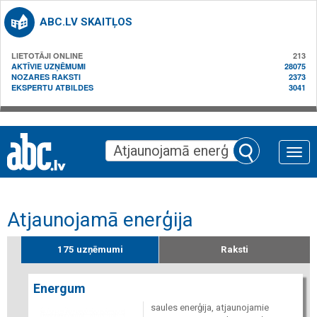
ABC.LV SKAITĻOS
LIETOTĀJI ONLINE
213
AKTĪVIE UZŅĒMUMI
28075
NOZARES RAKSTI
2373
EKSPERTU ATBILDES
3041
Toggle
naviga
Atjaunojamā enerģija
175 uzņēmumi
Raksti
Energum
saules enerģija, atjaunojamie