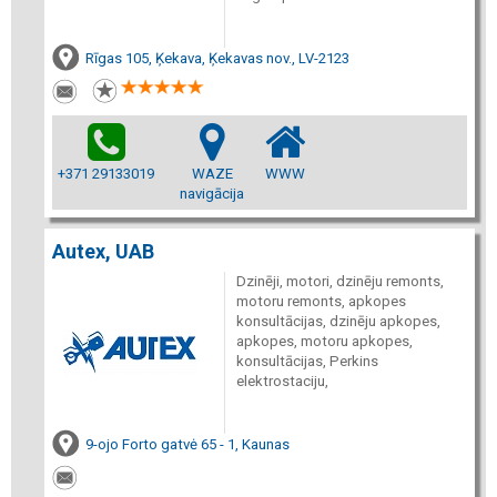
Rīgas 105, Ķekava, Ķekavas nov., LV-2123
+371 29133019
WAZE
WWW
navigācija
Autex, UAB
Dzinēji, motori, dzinēju remonts,
motoru remonts, apkopes
konsultācijas, dzinēju apkopes,
apkopes, motoru apkopes,
konsultācijas, Perkins
elektrostaciju,
9-ojo Forto gatvė 65 - 1, Kaunas