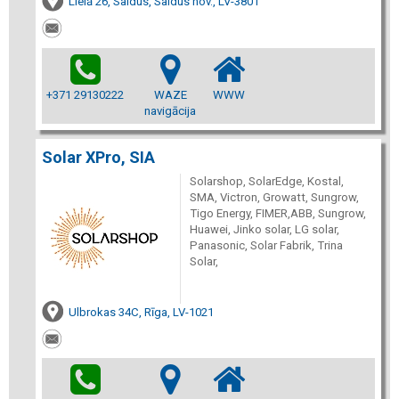
Lielā 26, Saldus, Saldus nov., LV-3801
+371 29130222
WAZE
WWW
navigācija
Solar XPro, SIA
Solarshop, SolarEdge, Kostal,
SMA, Victron, Growatt, Sungrow,
Tigo Energy, FIMER,ABB, Sungrow,
Huawei, Jinko solar, LG solar,
Panasonic, Solar Fabrik, Trina
Solar,
Ulbrokas 34C, Rīga, LV-1021