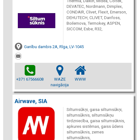
Thermia, Daikin, Midea, Coltek,
DEVATEC, Nordmann, Dimplex,
CONDAIR, Clivet, Flexit, Emerson,
DEHUTECH, CLIVET, Danfoss,
Boilernova, Termokey, ASPEN,
SICCOM, Esbe, R32,
Ganību dambis 2A, Rīga, LV-1045
+371 67566608
WAZE
WWW
navigācija
Airwave, SIA
Siltumsūkņi, gaisa siltumsūkņi,
siltumsūknis, siltumsūkņu
tirdzniecība, gaisa siltumsūknis,
apkures sistēmas, gaiss ūdens
siltumsūknis, zemes
siltumsūknis,