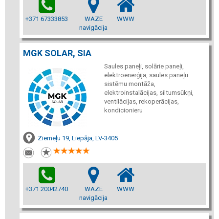
+371 67333853
WAZE
WWW
navigācija
MGK SOLAR, SIA
Saules paneļi, solārie paneļi,
elektroenerģija, saules paneļu
sistēmu montāža,
elektroinstalācijas, siltumsūkņi,
ventilācijas, rekoperācijas,
kondicionieru
Ziemeļu 19, Liepāja, LV-3405
+371 20042740
WAZE
WWW
navigācija