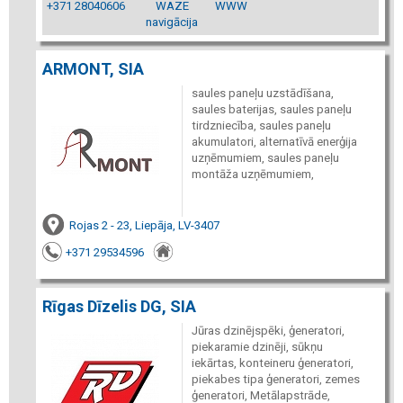
+371 28040606
WAZE
WWW
navigācija
ARMONT, SIA
saules paneļu uzstādīšana,
saules baterijas, saules paneļu
tirdzniecība, saules paneļu
akumulatori, alternatīvā enerģija
uzņēmumiem, saules paneļu
montāža uzņēmumiem,
Rojas 2 - 23, Liepāja, LV-3407
+371 29534596
Rīgas Dīzelis DG, SIA
Jūras dzinējspēki, ģeneratori,
piekaramie dzinēji, sūkņu
iekārtas, konteineru ģeneratori,
piekabes tipa ģeneratori, zemes
ģeneratori, Metālapstrāde,