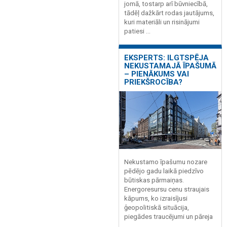
jomā, tostarp arī būvniecībā,
tādēļ dažkārt rodas jautājums,
kuri materiāli un risinājumi
patiesi ...
EKSPERTS: ILGTSPĒJA
NEKUSTAMAJĀ ĪPAŠUMĀ
– PIENĀKUMS VAI
PRIEKŠROCĪBA?
Nekustamo īpašumu nozare
pēdējo gadu laikā piedzīvo
būtiskas pārmaiņas.
Energoresursu cenu straujais
kāpums, ko izraisījusi
ģeopolitiskā situācija,
piegādes traucējumi un pāreja
...