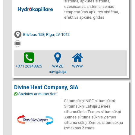
sistēma, apkures sistēma,
dzesēšanas sistēma, zemas
temperatūras apkures sistēma,
efektīva apkure, grīdas
Brīvības 158, Rīga, LV-1012
+371 26348825
WAZE
WWW
navigācija
Divine Heat Company, SIA
Sazinies ar mums šeit!
Siltumsūkņi NIBE siltumsūkņi
Siltumsūkņi Latvijā Zemes
siltumsūknis Zemes siltumsūkņi
Zemes siltuma sūknis Zemes
siltuma sūkņi Zemes siltumsūkņa
izmaksas Zemes