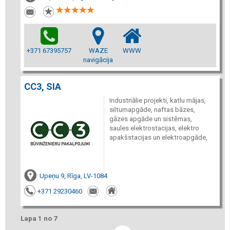
+371 67395757
WAZE
WWW
navigācija
CC3, SIA
Industriālie projekti, katlu mājas,
siltumapgāde, naftas bāzes,
gāzes apgāde un sistēmas,
saules elektrostacijas, elektro
apakšstacijas un elektroapgāde,
Upeņu 9, Rīga, LV-1084
+371 29230460
Lapa 1 no 7