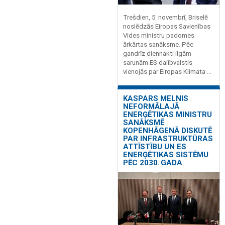
Trešdien, 5. novembrī, Briselē
noslēdzās Eiropas Savienības
Vides ministru padomes
ārkārtas sanāksme. Pēc
gandrīz diennakti ilgām
sarunām ES dalībvalstis
vienojās par Eiropas Klimata ...
KASPARS MELNIS
NEFORMĀLAJĀ
ENERĢĒTIKAS MINISTRU
SANĀKSMĒ
KOPENHĀGENĀ DISKUTĒ
PAR INFRASTRUKTŪRAS
ATTĪSTĪBU UN ES
ENERĢĒTIKAS SISTĒMU
PĒC 2030. GADA