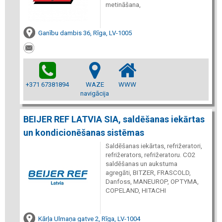
metināšana,
Ganību dambis 36, Rīga, LV-1005
+371 67381894
WAZE
WWW
navigācija
BEIJER REF LATVIA SIA, saldēšanas iekārtas
un kondicionēšanas sistēmas
Saldēšanas iekārtas, refrižeratori,
refrižerators, refrižeratoru. CO2
saldēšanas un aukstuma
agregāti, BITZER, FRASCOLD,
Danfoss, MANEUROP, OPTYMA,
COPELAND, HITACHI
Kārļa Ulmaņa gatve 2, Rīga, LV-1004