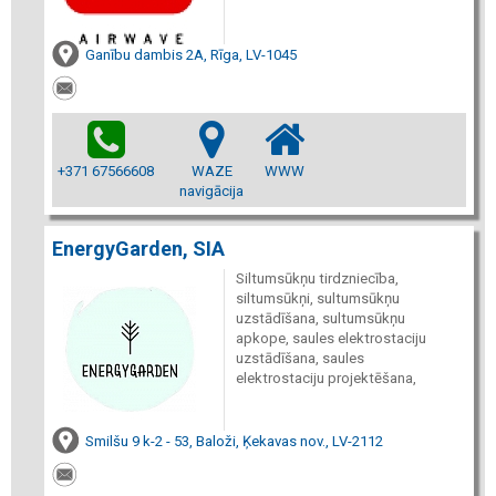
Ganību dambis 2A, Rīga, LV-1045
+371 67566608
WAZE
WWW
navigācija
EnergyGarden, SIA
Siltumsūkņu tirdzniecība,
siltumsūkņi, sultumsūkņu
uzstādīšana, sultumsūkņu
apkope, saules elektrostaciju
uzstādīšana, saules
elektrostaciju projektēšana,
Smilšu 9 k-2 - 53, Baloži, Ķekavas nov., LV-2112