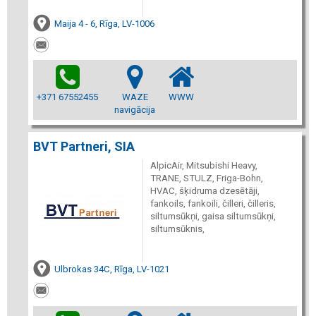
Maija 4 - 6, Rīga, LV-1006
+371 67552455
WAZE
WWW
navigācija
BVT Partneri, SIA
AlpicAir, Mitsubishi Heavy,
TRANE, STULZ, Friga-Bohn,
HVAC, šķidruma dzesētāji,
fankoils, fankoili, čilleri, čilleris,
siltumsūkņi, gaisa siltumsūkņi,
siltumsūknis,
Ulbrokas 34C, Rīga, LV-1021