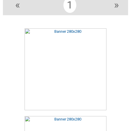
«
1
»