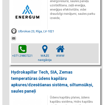
energoresursi, saules paneļu
uzstādīšana, zaļā enerģija,
enerģijas efektivitāte, videi
draudzīgi risinājumi, saules parku
izveide,
Ulbrokas 23, Rīga, LV-1021
+371 29807221
WAZE
WWW
navigācija
Hydrokapillar Tech, SIA, Zemas
temperatūras ūdens kapilāru
apkures/dzesēšanas sistēma, siltumsūkņi,
saules paneļi
Ūdens kapilāru plates, ūdens
kapilāru sistēma, Hidro kapilāru