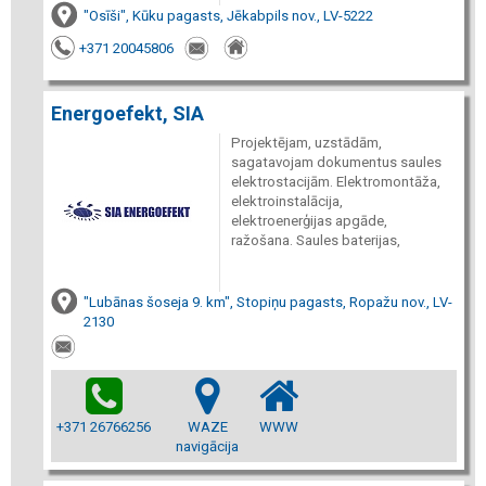
"Osīši", Kūku pagasts, Jēkabpils nov., LV-5222
+371 20045806
Energoefekt, SIA
Projektējam, uzstādām,
sagatavojam dokumentus saules
elektrostacijām. Elektromontāža,
elektroinstalācija,
elektroenerģijas apgāde,
ražošana. Saules baterijas,
"Lubānas šoseja 9. km", Stopiņu pagasts, Ropažu nov., LV-
2130
+371 26766256
WAZE
WWW
navigācija