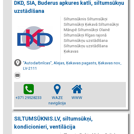
DKD, SIA, Buderus apkures katli, siltumsūkņu
uzstādīšana
Siltumsūknis Siltumsūkņi
Siltumsūkņi Ķekavā Siltumsūkņi
Mārupē Siltumsūkņi Olainē
Siltumsūkņi Rīgas rajonā
Siltumsūkņu uzstādīšana
Siltumsūkņu uzstādīšana
Ķekavas
"Autodarbnīcas", Alejas, Ķekavas pagasts, Ķekavas nov.,
LV-2111
+371 29528233
WAZE
WWW
navigācija
SILTUMSŪKNIS.LV, siltumsūkņi,
kondicionieri, ventilācija