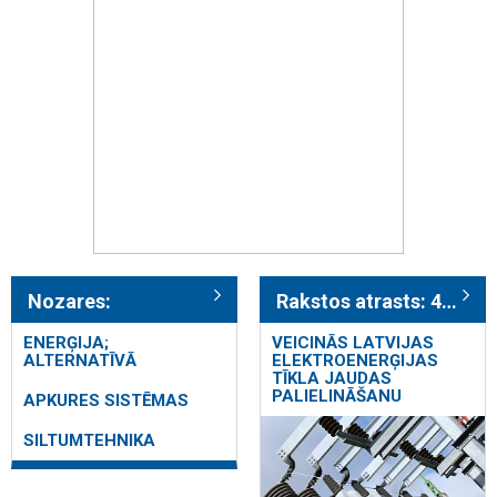
Nozares:
Rakstos atrasts: 415
ENERĢIJA;
VEICINĀS LATVIJAS
ALTERNATĪVĀ
ELEKTROENERĢIJAS
TĪKLA JAUDAS
PALIELINĀŠANU
APKURES SISTĒMAS
SILTUMTEHNIKA