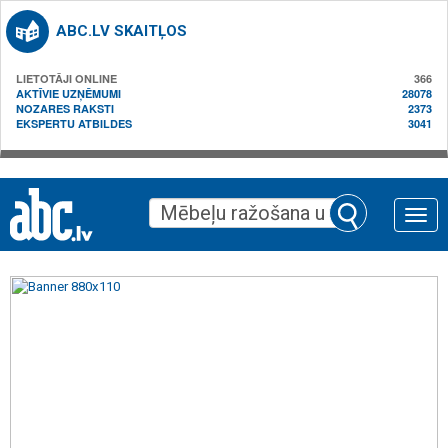
ABC.LV SKAITĻOS
LIETOTĀJI ONLINE
366
AKTĪVIE UZŅĒMUMI
28078
NOZARES RAKSTI
2373
EKSPERTU ATBILDES
3041
Toggle
naviga