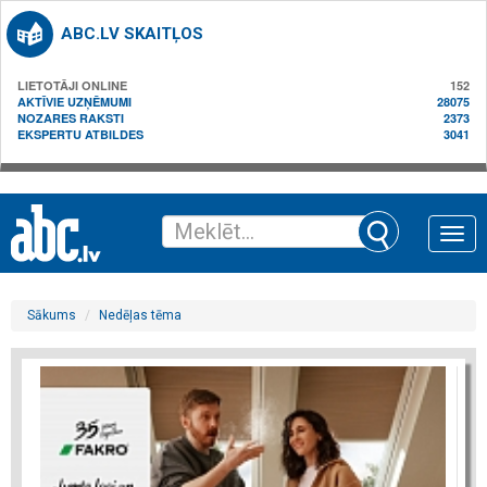
ABC.LV SKAITĻOS
LIETOTĀJI ONLINE
152
AKTĪVIE UZŅĒMUMI
28075
NOZARES RAKSTI
2373
EKSPERTU ATBILDES
3041
Toggle
naviga
Sākums
Nedēļas tēma