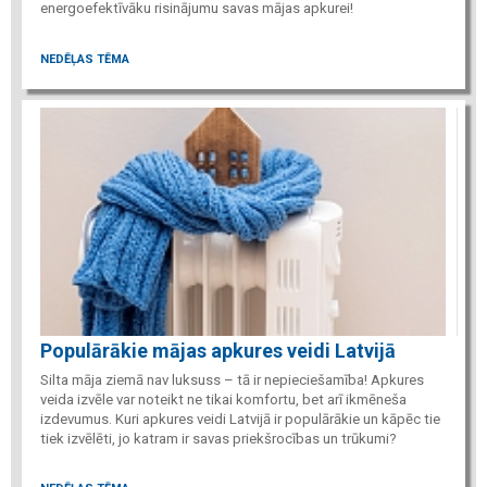
energoefektīvāku risinājumu savas mājas apkurei!
NEDĒĻAS TĒMA
Populārākie mājas apkures veidi Latvijā
Silta māja ziemā nav luksuss – tā ir nepieciešamība! Apkures
veida izvēle var noteikt ne tikai komfortu, bet arī ikmēneša
izdevumus. Kuri apkures veidi Latvijā ir populārākie un kāpēc tie
tiek izvēlēti, jo katram ir savas priekšrocības un trūkumi?