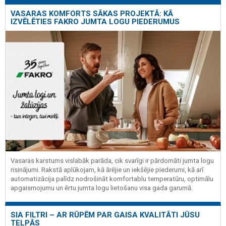
VASARAS KOMFORTS SĀKAS PROJEKTĀ: KĀ
IZVĒLĒTIES FAKRO JUMTA LOGU PIEDERUMUS
Vasaras karstums vislabāk parāda, cik svarīgi ir pārdomāti jumta logu
risinājumi. Rakstā aplūkojam, kā ārējie un iekšējie piederumi, kā arī
automatizācija palīdz nodrošināt komfortablu temperatūru, optimālu
apgaismojumu un ērtu jumta logu lietošanu visa gada garumā.
SIA FILTRI – AR RŪPĒM PAR GAISA KVALITĀTI JŪSU
TELPĀS