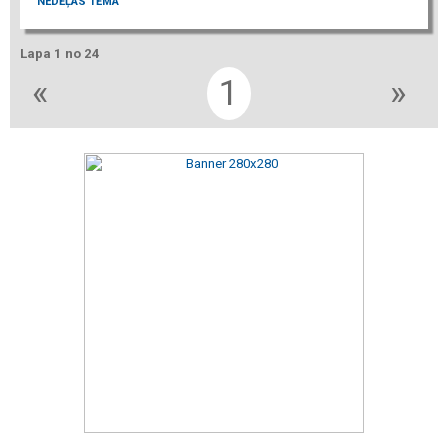
NEDĒĻAS TĒMA
Lapa 1 no 24
«
1
»