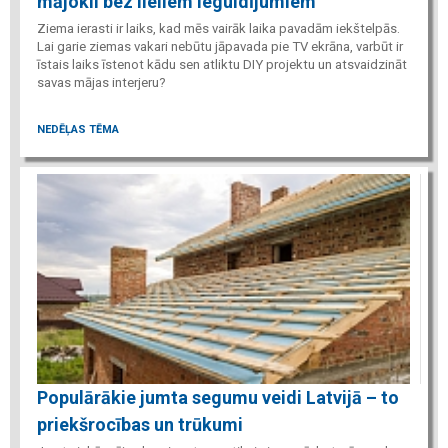
mājokli bez lieliem ieguldījumiem
Ziema ierasti ir laiks, kad mēs vairāk laika pavadām iekštelpās.
Lai garie ziemas vakari nebūtu jāpavada pie TV ekrāna, varbūt ir
īstais laiks īstenot kādu sen atliktu DIY projektu un atsvaidzināt
savas mājas interjeru?
NEDĒĻAS TĒMA
Populārākie jumta segumu veidi Latvijā – to
priekšrocības un trūkumi