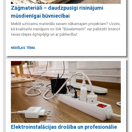
Zāģmateriāli – daudzpusīgi risinājumi
mūsdienīgai būvniecībai
Meklē uzticamu materiālu savam nākamajam projektam? Uzzini,
kā kvalitatīvi risinājumi no SIA “Būvelementi” var palīdzēt īstenot
tavas idejas ilgtspējīgi un ar pārliecību!
NEDĒĻAS TĒMA
Elektroinstalācijas drošība un profesionālie