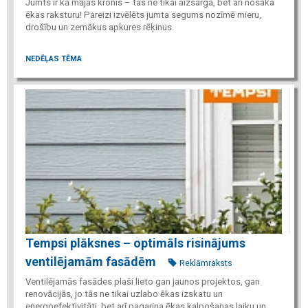
Jumts ir kā mājas kronis – tas ne tikai aizsargā, bet arī nosaka
ēkas raksturu! Pareizi izvēlēts jumta segums nozīmē mieru,
drošību un zemākus apkures rēķinus.
NEDĒĻAS TĒMA
Tempsi plāksnes – optimāls risinājums
ventilējamām fasādēm
Reklāmraksts
Ventilējamās fasādes plaši lieto gan jaunos projektos, gan
renovācijās, jo tās ne tikai uzlabo ēkas izskatu un
energoefektivitāti, bet arī pagarina ēkas kalpošanas laiku un