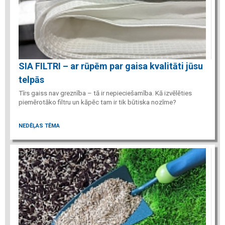
SIA FILTRI – ar rūpēm par gaisa kvalitāti jūsu
telpās
Tīrs gaiss nav greznība – tā ir nepieciešamība. Kā izvēlēties
piemērotāko filtru un kāpēc tam ir tik būtiska nozīme?
NEDĒĻAS TĒMA