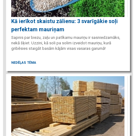
Kā ierīkot skaistu zālienu: 3 svarīgākie soļi
perfektam mauriņam
Sapnis par biezu, zaļu un patīkamu mauriņu ir sasniedzamāks,
nekā šķiet. Uzzini, kā soli pa solim izveidot mauriņu, kurā
gribēsies staigāt basām kājām visas vasaras garumā!
NEDĒĻAS TĒMA