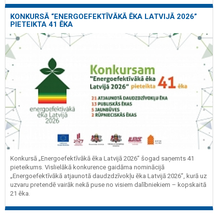
KONKURSĀ “ENERGOEFEKTĪVĀKĀ ĒKA LATVIJĀ 2026”
PIETEIKTA 41 ĒKA
Konkursā „Energoefektīvākā ēka Latvijā 2026” šogad saņemts 41
pieteikums. Vislielākā konkurence gaidāma nominācijā
„Energoefektīvākā atjaunotā daudzdzīvokļu ēka Latvijā 2026”, kurā uz
uzvaru pretendē vairāk nekā puse no visiem dalībniekiem – kopskaitā
21 ēka.