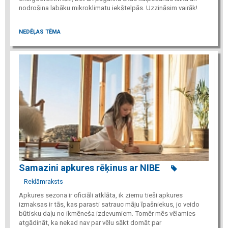
nodrošina labāku mikroklimatu iekštelpās. Uzzināsim vairāk!
NEDĒĻAS TĒMA
Samazini apkures rēķinus ar NIBE
Reklāmraksts
Apkures sezona ir oficiāli atklāta, ik ziemu tieši apkures
izmaksas ir tās, kas parasti satrauc māju īpašniekus, jo veido
būtisku daļu no ikmēneša izdevumiem. Tomēr mēs vēlamies
atgādināt, ka nekad nav par vēlu sākt domāt par