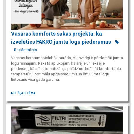
Vasaras komforts sākas projektā: kā
izvēlēties FAKRO jumta logu piederumus
Reklāmraksts
Vasaras karstums vislabāk parāda, cik svarīgi ir pārdomāti jumta
logu risinājumi. Rakstā aplūkojam, kā ārējie un iekšējie
piederumi, kā arī automatizācija palīdz nodrošināt komfortablu
temperatūru, optimālu apgaismojumu un ērtu jumta logu
lietošanu visa gada garumā.
NEDĒĻAS TĒMA