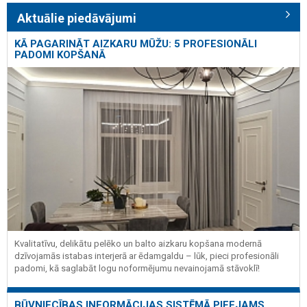
Aktuālie piedāvājumi
KĀ PAGARINĀT AIZKARU MŪŽU: 5 PROFESIONĀLI
PADOMI KOPŠANĀ
Kvalitatīvu, delikātu pelēko un balto aizkaru kopšana modernā
dzīvojamās istabas interjerā ar ēdamgaldu – lūk, pieci profesionāli
padomi, kā saglabāt logu noformējumu nevainojamā stāvoklī!
BŪVNIECĪBAS INFORMĀCIJAS SISTĒMĀ PIEEJAMS