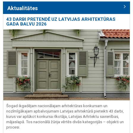
Aktualitātes
43 DARBI PRETENDĒ UZ LATVIJAS ARHITEKTŪRAS
GADA BALVU 2026
Šogad ikgadējam nacionālajam arhitektūras konkursam un
nozīmīgākajam apbalvojumam Latvijas arhitektūrā pieteikti 43 darbi,
kurus var aplūkot konkursa rīkotāja, Latvijas Arhitektu savienības,
mājaslapā. Tos nacionālā žūrija vērtēs divās kategorijās – objekti un
procesi.