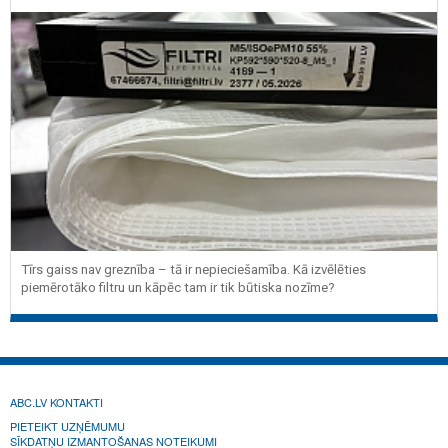
Tīrs gaiss nav greznība – tā ir nepieciešamība. Kā izvēlēties
piemērotāko filtru un kāpēc tam ir tik būtiska nozīme?
ABC.LV KONTAKTI
PIETEIKT UZŅĒMUMU
SĪKDATŅU IZMANTOŠANAS NOTEIKUMI