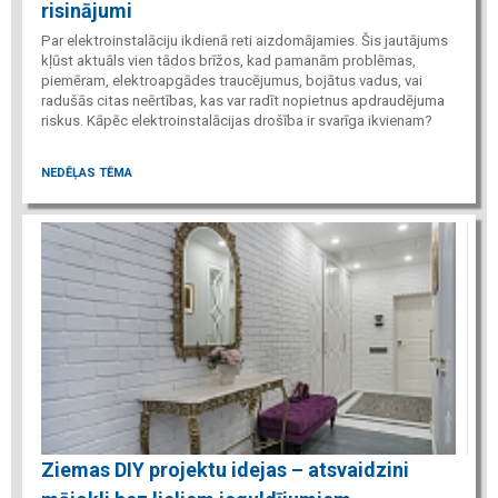
risinājumi
Par elektroinstalāciju ikdienā reti aizdomājamies. Šis jautājums
kļūst aktuāls vien tādos brīžos, kad pamanām problēmas,
piemēram, elektroapgādes traucējumus, bojātus vadus, vai
radušās citas neērtības, kas var radīt nopietnus apdraudējuma
riskus. Kāpēc elektroinstalācijas drošība ir svarīga ikvienam?
NEDĒĻAS TĒMA
Ziemas DIY projektu idejas – atsvaidzini