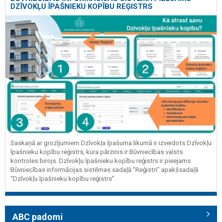
DZĪVOKĻU ĪPAŠNIEKU KOPĪBU REĢISTRS
Saskaņā ar grozījumiem Dzīvokļa īpašuma likumā ir izveidots Dzīvokļu
īpašnieku kopību reģistrs, kura pārzinis ir Būvniecības valsts
kontroles birojs. Dzīvokļu īpašnieku kopību reģistrs ir pieejams
Būvniecības informācijas sistēmas sadaļā “Reģistri” apakšsadaļā
“Dzīvokļu īpašnieku kopību reģistrs”.
ABC padomi