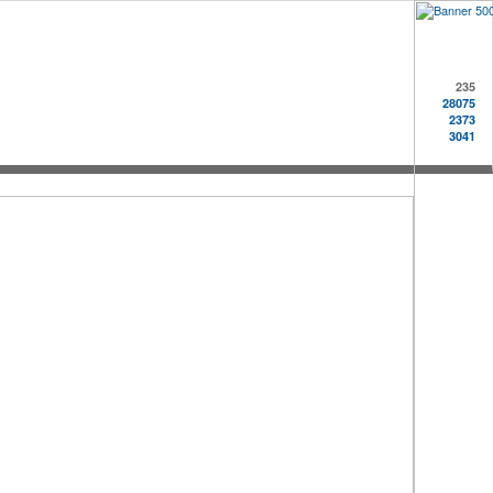
235
28075
2373
3041