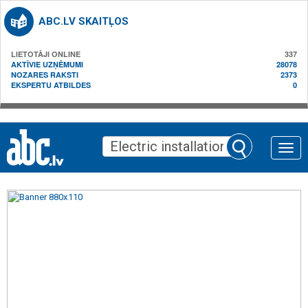
ABC.LV SKAITĻOS
LIETOTĀJI ONLINE
337
AKTĪVIE UZŅĒMUMI
28078
NOZARES RAKSTI
2373
EKSPERTU ATBILDES
0
Toggle
naviga