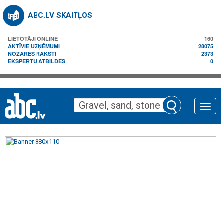
ABC.LV SKAITĻOS
LIETOTĀJI ONLINE
160
AKTĪVIE UZŅĒMUMI
28075
NOZARES RAKSTI
2373
EKSPERTU ATBILDES
0
Toggle
naviga