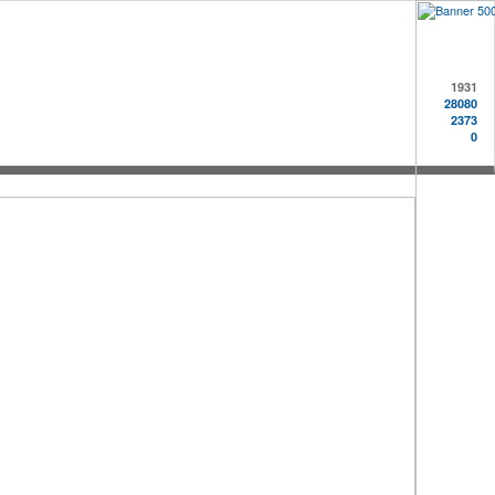
1931
28080
2373
0