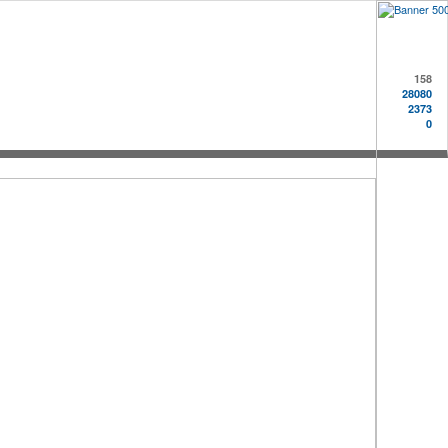
158
28080
2373
0