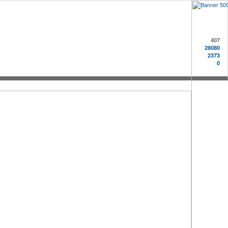
407
28080
2373
0