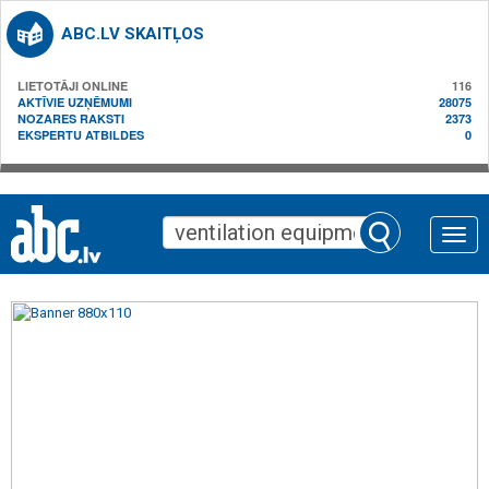
ABC.LV SKAITĻOS
LIETOTĀJI ONLINE
116
AKTĪVIE UZŅĒMUMI
28075
NOZARES RAKSTI
2373
EKSPERTU ATBILDES
0
Toggle
naviga