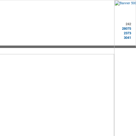
242
28075
2373
3041