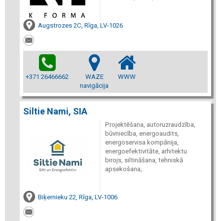
Augstrozes 2C, Rīga, LV-1026
+371 26466662
WAZE
WWW
navigācija
Siltie Nami, SIA
Projektēšana, autoruzraudzība,
būvniecība, energoaudits,
energoservisa kompānija,
energoefektivitāte, arhitektu
birojs, siltināšana, tehniskā
apsekošana,
Biķernieku 22, Rīga, LV-1006