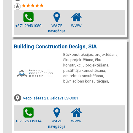
+371 29431080
WAZE
WWW
navigācija
Building Construction Design, SIA
Būvkonstrukcijas, projektēšana,
ēku projektēšana, ēku
konstrukciju projektēšana,
pasūtītāju konsultēšana,
arhitektu konsultēšana,
būvniecības konsultācijas,
Vecpilsētas 21, Jelgava LV-3001
+371 26339314
WAZE
WWW
navigācija