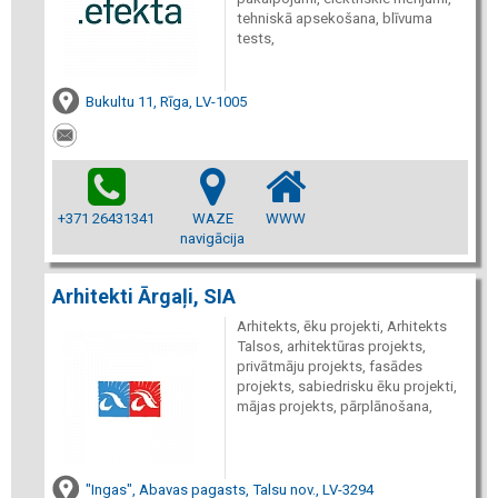
tehniskā apsekošana, blīvuma
tests,
Bukultu 11, Rīga, LV-1005
+371 26431341
WAZE
WWW
navigācija
Arhitekti Ārgaļi, SIA
Arhitekts, ēku projekti, Arhitekts
Talsos, arhitektūras projekts,
privātmāju projekts, fasādes
projekts, sabiedrisku ēku projekti,
mājas projekts, pārplānošana,
"Ingas", Abavas pagasts, Talsu nov., LV-3294