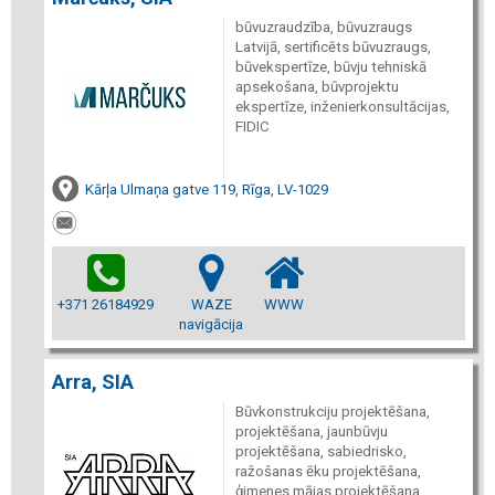
būvuzraudzība, būvuzraugs
Latvijā, sertificēts būvuzraugs,
būvekspertīze, būvju tehniskā
apsekošana, būvprojektu
ekspertīze, inženierkonsultācijas,
FIDIC
Kārļa Ulmaņa gatve 119, Rīga, LV-1029
+371 26184929
WAZE
WWW
navigācija
Arra, SIA
Būvkonstrukciju projektēšana,
projektēšana, jaunbūvju
projektēšana, sabiedrisko,
ražošanas ēku projektēšana,
ģimenes mājas projektēšana,