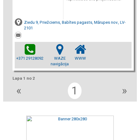
Ziedu 9, Priežciems, Babītes pagasts, Mārupes nov., LV-
2101
+371 29128092
WAZE
WWW
navigācija
Lapa 1 no 2
«
1
»