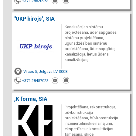
+371 28620953
''UKP birojs'', SIA
Kanalizācijas sistēmu
projektēšana, ūdensapgādes
sistēmu projektēšana,
ugunsdzēsības sistēmu
projektēšana, ūdensapgāde,
kanalizācija, lietus ūdens
kanalizācijas,
Vilces 5, Jelgava LV-3008
+371 28457023
,K forma, SIA
Projektēšana, rekonstrukcija,
būvkonstrukciju
projektēšana, būvkonstrukciju
inženiertehniskie risinājumi,
ekspertīze un konsultācijas
tāmēšanā, skice,