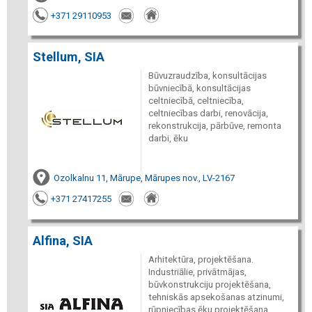
+371 29110953
Stellum, SIA
Būvuzraudzība, konsultācijas
būvniecībā, konsultācijas
celtniecībā, celtniecība,
celtniecības darbi, renovācija,
rekonstrukcija, pārbūve, remonta
darbi, ēku
Ozolkalnu 11, Mārupe, Mārupes nov., LV-2167
+371 27417255
Alfina, SIA
Arhitektūra, projektēšana.
Industriālie, privātmājas,
būvkonstrukciju projektēšana,
tehniskās apsekošanas atzinumi,
rūpniecības ēku projektēšana.