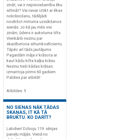
zināt, vai ir nepieciešamība ēku
siltināt? Vai nevar iztikt ar ēkas
nokrāsošanu, tādējādi
novēršot mitruma uzsūkšanos
sienās. Jo kā jau mēs visi
zinām, ūdens ir aukstuma tilts.
Vienkārši nezinu par
skaidbetona siltumkoeficientu.
Tāpēc arī tāds jautājums.
Pagaidām māja ir krāsota ar
kaut kādu krīta kaļķa krāsu.
Nezinu tieši kādas krāsas
izmantoja pirms 60 gadiem.
Paldies par atbildi!
Atbildes:
1
NO SIENAS NĀK TĀDAS
SKAŅAS, IT KĀ TĀ
BRUKTU. KO DARĪT?
Labdien! Dzīvoju 119. sērijas
paneļu mājās. Vienā no