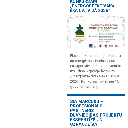
KONKURSAM
„ENERGOEFEKTĪVĀKĀ
ĒKA LATVIJĀ 2026”
Ekonomikas ministrija, Klimata
un enerģētikas ministrija un
Latvijas Būvinženieru savienība
izsludina ikgadējo konkursu
„Energoefektīvākā ēka Latvijā
2026”. Konkurss notiek jau 16.
gadu, un tā mērķ...
SIA MARČUKS –
PROFESIONĀLS
PARTNERIS
BŪVNIECĪBAS PROJEKTU
EKSPERTĪZĒ UN
UZRAUDZĪBĀ