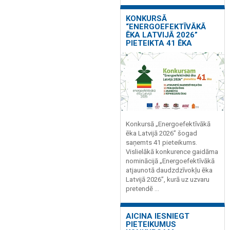
KONKURSĀ
“ENERGOEFEKTĪVĀKĀ
ĒKA LATVIJĀ 2026”
PIETEIKTA 41 ĒKA
Konkursā „Energoefektīvākā
ēka Latvijā 2026” šogad
saņemts 41 pieteikums.
Vislielākā konkurence gaidāma
nominācijā „Energoefektīvākā
atjaunotā daudzdzīvokļu ēka
Latvijā 2026”, kurā uz uzvaru
pretendē ...
AICINA IESNIEGT
PIETEIKUMUS