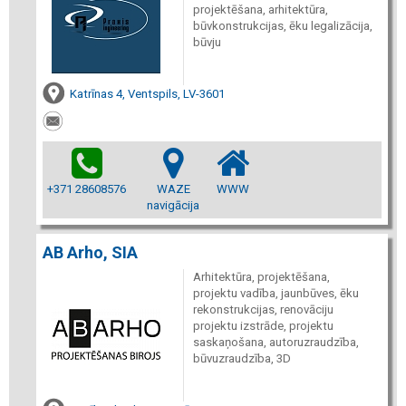
projektēšana, arhitektūra,
būvkonstrukcijas, ēku legalizācija,
būvju
Katrīnas 4, Ventspils, LV-3601
+371 28608576
WAZE
WWW
navigācija
AB Arho, SIA
Arhitektūra, projektēšana,
projektu vadība, jaunbūves, ēku
rekonstrukcijas, renovāciju
projektu izstrāde, projektu
saskaņošana, autoruzraudzība,
būvuzraudzība, 3D