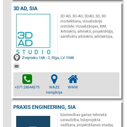
3D AD, SIA
3D AD, 3D-AD, 3DAD, 3D, 3D
modelēšana, vizualizāciju
izstrāde, Vizualizācijas, BIM,
Arhitekts, arhitekti, projektētājs,
sertificēts arhitekts, arhitektūra,
Zvejnieku 14A - 2, Rīga, LV-1048
+371 28344375
WAZE
WWW
navigācija
PRAXIS ENGINEERING, SIA
būvniecības gaitas tehniskā
uzraudzība, būvprojekta
vadīšana, projektēšanas stadija,