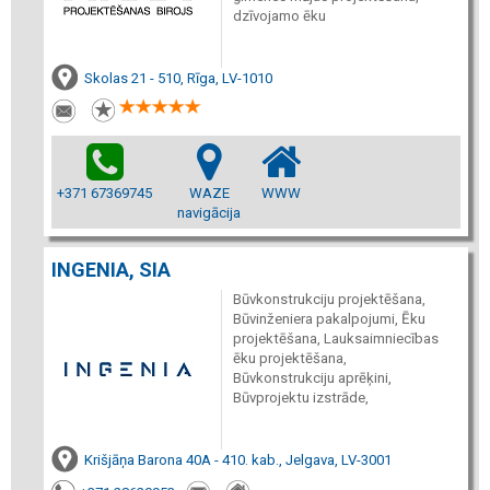
dzīvojamo ēku
Skolas 21 - 510, Rīga, LV-1010
+371 67369745
WAZE
WWW
navigācija
INGENIA, SIA
Būvkonstrukciju projektēšana,
Būvinženiera pakalpojumi, Ēku
projektēšana, Lauksaimniecības
ēku projektēšana,
Būvkonstrukciju aprēķini,
Būvprojektu izstrāde,
Krišjāņa Barona 40A - 410. kab., Jelgava, LV-3001