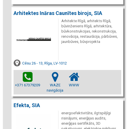
Arhitektes Ināras Caunītes birojs, SIA
Arhitekte Rīgā, arhitekts Rīgā,
būvinženieris Rīgā, arhitektūra,
būvkonstrukcijas, rekonstrukcija,
renovācija, restaurācija, pārbūves,
jaunbūves, būvprojekta
Cēsu 26 - 13, Rīga, LV-1012
+371 67379209
WAZE
WWW
navigācija
Efekta, SIA
energoefektivitāte, ilgtspējīgi
risinājumi, enerģijas audits,
enerģijas sertifikāts, 3D
pakalpojumi, elektriskie mērījumi,