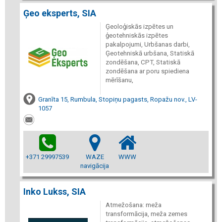
Ģeo eksperts, SIA
Ģeoloģiskās izpētes un
ģeotehniskās izpētes
pakalpojumi, Urbšanas darbi,
Ģeotehniskā urbšana, Statiskā
zondēšana, CPT, Statiskā
zondēšana ar poru spiediena
mērīšanu,
Granīta 15, Rumbula, Stopiņu pagasts, Ropažu nov., LV-
1057
+371 29997539
WAZE
WWW
navigācija
Inko Lukss, SIA
Atmežošana: meža
transformācija, meža zemes