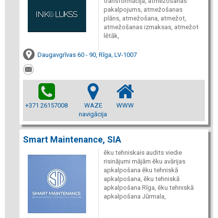
transformācija, atmežošanas
pakalpojums, atmežošanas
plāns, atmežošana, atmežot,
atmežošanas izmaksas, atmežot
lētāk,
Daugavgrīvas 60 - 90, Rīga, LV-1007
+371 26157008
WAZE
WWW
navigācija
Smart Maintenance, SIA
ēku tehniskais audits viedie
risinājumi mājām ēku avārijas
apkalpošana ēku tehniskā
apkalpošana, ēku tehniskā
apkalpošana Rīga, ēku tehniskā
apkalpošana Jūrmala,