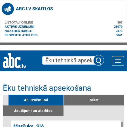
ABC.LV SKAITĻOS
LIETOTĀJI ONLINE
307
AKTĪVIE UZŅĒMUMI
28079
NOZARES RAKSTI
2373
EKSPERTU ATBILDES
3041
Toggle
naviga
Ēku tehniskā apsekošana
48 uzņēmumi
Raksti
Jautājumi un atbildes
Marčuks, SIA