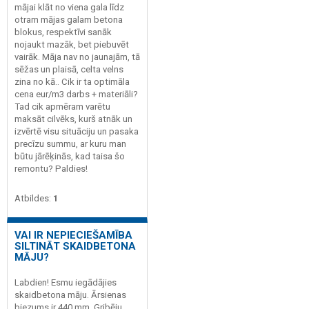
mājai klāt no viena gala līdz
otram mājas galam betona
blokus, respektīvi sanāk
nojaukt mazāk, bet piebuvēt
vairāk. Māja nav no jaunajām, tā
sēžas un plaisā, celta velns
zina no kā.. Cik ir ta optimāla
cena eur/m3 darbs + materiāli?
Tad cik apmēram varētu
maksāt cilvēks, kurš atnāk un
izvērtē visu situāciju un pasaka
precīzu summu, ar kuru man
būtu jārēķinās, kad taisa šo
remontu? Paldies!
Atbildes:
1
VAI IR NEPIECIEŠAMĪBA
SILTINĀT SKAIDBETONA
MĀJU?
Labdien! Esmu iegādājies
skaidbetona māju. Ārsienas
biezums ir 440 mm. Gribēju