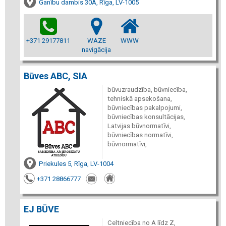
Ganību dambis 30A, Rīga, LV-1005
+371 29177811
WAZE
WWW
navigācija
Būves ABC, SIA
būvuzraudzība, būvniecība,
tehniskā apsekošana,
būvniecības pakalpojumi,
būvniecības konsultācijas,
Latvijas būvnormatīvi,
būvniecības normatīvi,
būvnormatīvi,
Priekules 5, Rīga, LV-1004
+371 28866777
EJ BŪVE
Celtniecība no A līdz Z,