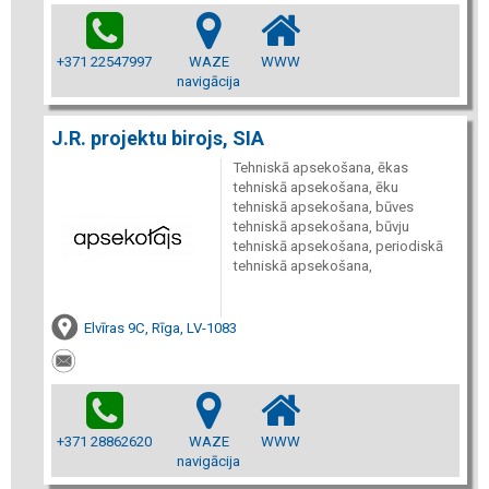
+371 22547997
WAZE
WWW
navigācija
J.R. projektu birojs, SIA
Tehniskā apsekošana, ēkas
tehniskā apsekošana, ēku
tehniskā apsekošana, būves
tehniskā apsekošana, būvju
tehniskā apsekošana, periodiskā
tehniskā apsekošana,
Elvīras 9C, Rīga, LV-1083
+371 28862620
WAZE
WWW
navigācija