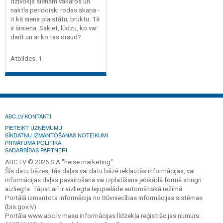
dzīvokļa sienām vakaros un
naktīs peridoiski rodas skaņa -
it kā siena plaistātu, bruktu. Tā
ir ārsiena. Sakiet, lūdzu, ko var
darīt un ar ko tas draud?
Atbildes:
1
ABC.LV KONTAKTI
PIETEIKT UZŅĒMUMU
SĪKDATŅU IZMANTOŠANAS NOTEIKUMI
PRIVĀTUMA POLITIKA
SADARBĪBAS PARTNERI
ABC.LV © 2026 SIA "heise marketing".
Šīs datu bāzes, tās daļas vai datu bāzē iekļautās informācijas, vai
informācijas daļas pavairošana vai izplatīšana jebkādā formā stingri
aizliegta. Tāpat arī ir aizliegta lejupielāde automātiskā režīmā.
Portālā izmantota informācija no Būvniecības informācijas sistēmas
(bis.gov.lv).
Portāla www.abc.lv masu informācijas līdzekļa reģistrācijas numurs: