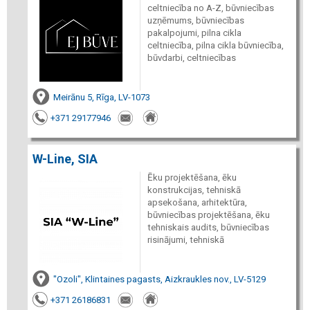
celtniecība no A-Z, būvniecības
uzņēmums, būvniecības
pakalpojumi, pilna cikla
celtniecība, pilna cikla būvniecība,
būvdarbi, celtniecības
Meirānu 5, Rīga, LV-1073
+371 29177946
W-Line, SIA
Ēku projektēšana, ēku
konstrukcijas, tehniskā
apsekošana, arhitektūra,
būvniecības projektēšana, ēku
tehniskais audits, būvniecības
risinājumi, tehniskā
"Ozoli", Klintaines pagasts, Aizkraukles nov., LV-5129
+371 26186831