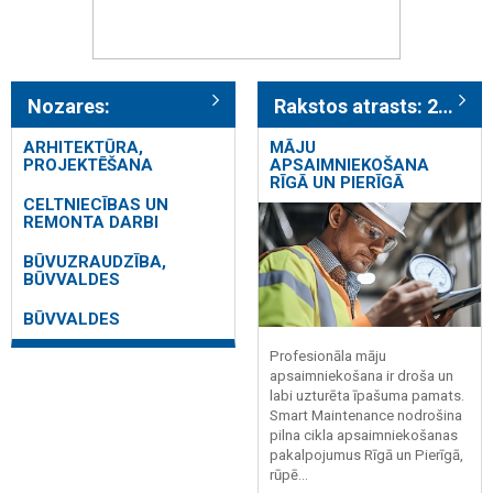
Nozares:
Rakstos atrasts: 298
ARHITEKTŪRA,
MĀJU
PROJEKTĒŠANA
APSAIMNIEKOŠANA
RĪGĀ UN PIERĪGĀ
CELTNIECĪBAS UN
REMONTA DARBI
BŪVUZRAUDZĪBA,
BŪVVALDES
BŪVVALDES
Profesionāla māju
apsaimniekošana ir droša un
labi uzturēta īpašuma pamats.
Smart Maintenance nodrošina
pilna cikla apsaimniekošanas
pakalpojumus Rīgā un Pierīgā,
rūpē...