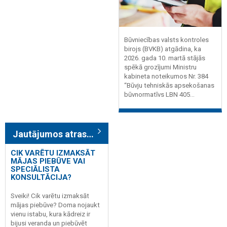
Būvniecības valsts kontroles
birojs (BVKB) atgādina, ka
2026. gada 10. martā stājās
spēkā grozījumi Ministru
kabineta noteikumos Nr. 384
“Būvju tehniskās apsekošanas
būvnormatīvs LBN 405...
Jautājumos atrasts: 6
CIK VARĒTU IZMAKSĀT
MĀJAS PIEBŪVE VAI
SPECIĀLISTA
KONSULTĀCIJA?
Sveiki! Cik varētu izmaksāt
mājas piebūve? Doma nojaukt
vienu istabu, kura kādreiz ir
bijusi veranda un piebūvēt