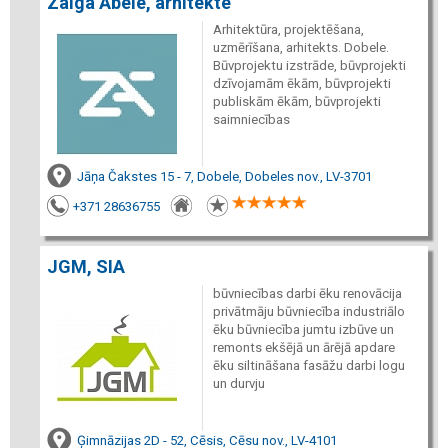
Zaiga Ābele, arhitekte
Arhitektūra, projektēšana,
uzmērīšana, arhitekts. Dobele.
Būvprojektu izstrāde, būvprojekti
dzīvojamām ēkām, būvprojekti
publiskām ēkām, būvprojekti
saimniecības
Jāņa Čakstes 15 - 7, Dobele, Dobeles nov., LV-3701
+371 28636755
JGM, SIA
būvniecības darbi ēku renovācija
privātmāju būvniecība industriālo
ēku būvniecība jumtu izbūve un
remonts ekšējā un ārējā apdare
ēku siltināšana fasāžu darbi logu
un durvju
Ģimnāzijas 2D - 52, Cēsis, Cēsu nov., LV-4101