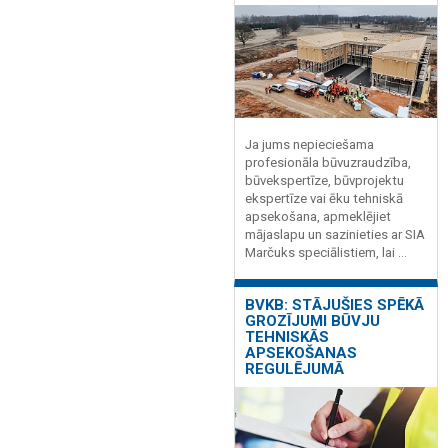
Ja jums nepieciešama
profesionāla būvuzraudzība,
būvekspertīze, būvprojektu
ekspertīze vai ēku tehniskā
apsekošana, apmeklējiet
mājaslapu un sazinieties ar SIA
Marčuks speciālistiem, lai ...
BVKB: STĀJUŠIES SPĒKĀ
GROZĪJUMI BŪVJU
TEHNISKĀS
APSEKOŠANAS
REGULĒJUMĀ