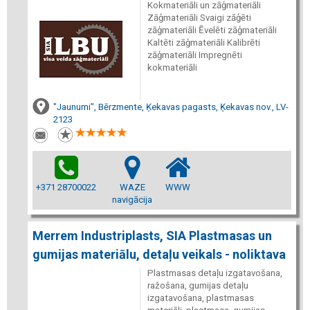
Kokmateriāli un zāģmateriāli
Zāģmateriāli Svaigi zāģēti
zāģmateriāli Ēvelēti zāģmateriāli
Kaltēti zāģmateriāli Kalibrēti
zāģmateriāli Impregnēti
kokmateriāli
"Jaunumi", Bērzmente, Ķekavas pagasts, Ķekavas nov., LV-
2123
+371 28700022
WAZE
WWW
navigācija
Merrem Industriplasts, SIA Plastmasas un
gumijas materiālu, detaļu veikals - noliktava
Plastmasas detaļu izgatavošana,
ražošana, gumijas detaļu
izgatavošana, plastmasas