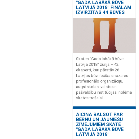
"GADA LABĀKĀ BŪVE
LATVIJĀ 2018" FINĀLAM
IZVIRZĪTAS 44 BŪVES
Skates "Gada labākā būve
Latvijā 2018" žūrija – 42
eksperti, kuri pārstāv 26
Latvijas būvniecības nozares
profesionālo organizāciju,
augstskolas, valsts un
pašvaldību institūcijas, nolēma
skates trešajai ...
AICINA BALSOT PAR
BĒRNU UN JAUNIEŠU
ZĪMĒJUMIEM SKATĒ
"GADA LABĀKĀ BŪVE
LATVIJĀ 2018"