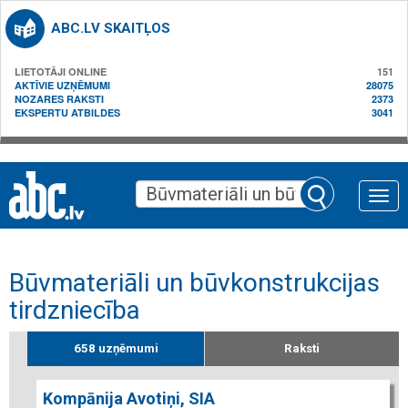
ABC.LV SKAITĻOS
LIETOTĀJI ONLINE
151
AKTĪVIE UZŅĒMUMI
28075
NOZARES RAKSTI
2373
EKSPERTU ATBILDES
3041
Toggle
naviga
Būvmateriāli un būvkonstrukcijas
tirdzniecība
658 uzņēmumi
Raksti
Kompānija Avotiņi, SIA