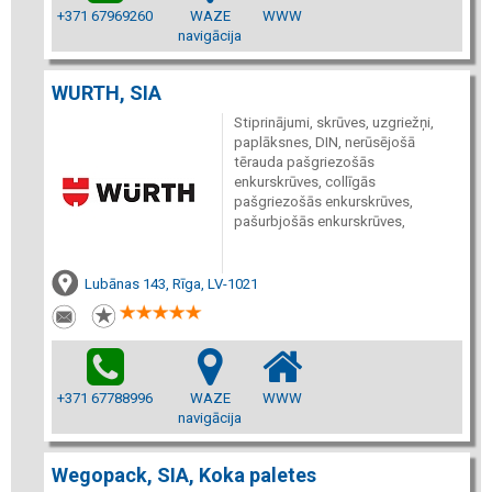
+371 67969260
WAZE
WWW
navigācija
WURTH, SIA
Stiprinājumi, skrūves, uzgriežņi,
paplāksnes, DIN, nerūsējošā
tērauda pašgriezošās
enkurskrūves, collīgās
pašgriezošās enkurskrūves,
pašurbjošās enkurskrūves,
Lubānas 143, Rīga, LV-1021
+371 67788996
WAZE
WWW
navigācija
Wegopack, SIA, Koka paletes