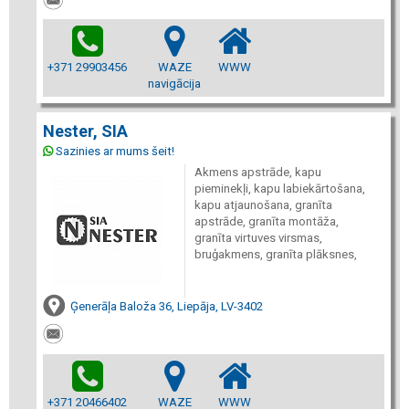
+371 29903456
WAZE
WWW
navigācija
Nester, SIA
Sazinies ar mums šeit!
Akmens apstrāde, kapu
pieminekļi, kapu labiekārtošana,
kapu atjaunošana, granīta
apstrāde, granīta montāža,
granīta virtuves virsmas,
bruģakmens, granīta plāksnes,
Ģenerāļa Baloža 36, Liepāja, LV-3402
+371 20466402
WAZE
WWW