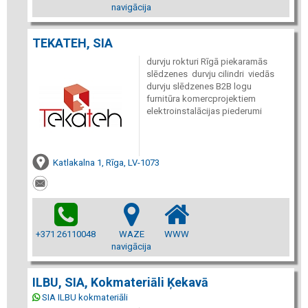
navigācija
TEKATEH, SIA
durvju rokturi Rīgā piekaramās
slēdzenes durvju cilindri viedās
durvju slēdzenes B2B logu
furnitūra komercprojektiem
elektroinstalācijas piederumi
Katlakalna 1, Rīga, LV-1073
+371 26110048
WAZE
WWW
navigācija
ILBU, SIA, Kokmateriāli Ķekavā
SIA ILBU kokmateriāli