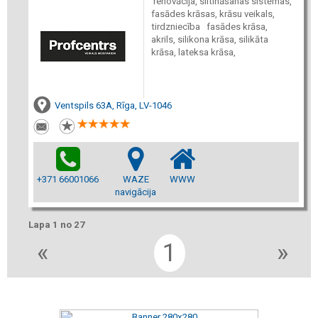
renovācija, siltināšanas sistēmas,
fasādes krāsas, krāsu veikals,
tirdzniecība fasādes krāsa,
akrils, silikona krāsa, silikāta
krāsa, lateksa krāsa,
Ventspils 63A, Rīga, LV-1046
+371 66001066
WAZE
WWW
navigācija
Lapa 1 no 27
«
1
»