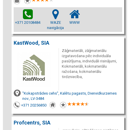
+371 20108484
WAZE
WWW
navigācija
KastWood, SIA
Zāģmateriāli, zāģmateriālu
izgatavošana pēc individuāla
pasūtījuma, individuāli risinājumi,
Kokmateriāli, kokmateriālu
ražošana, kokmateriālu
tirdzniecība,
"Kokapstrādes cehs", Kalētu pagasts, Dienvidkurzemes
nov., LV-3484
+371 20256850
Profcentrs, SIA