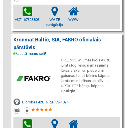
+371 67323803
WAZE
WWW
navigācija
Kronmat Baltic, SIA, FAKRO oficiālais
pārstāvis
Jautā mums šeit!
GREENVIEW jumta logi FAKRO
jumta logi virsgaismas jumta
lūkas aizkari un piederumi
gaismas tuneļi bēniņu kāpnes
jumta membrānas un plēves
OPTISTEP bēniņu kāpnes
Optilight
Ulbrokas 42G, Rīga, LV-1021