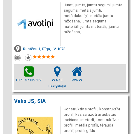
Jumti, jumts, jumtu segumi, jumta
segums, metāla jumti,
metāldakstiņi, metāla jumtu
ražošana, jumta seguma
materiāli, jumta materiāli, jumtu
ražošana,
Rustēnu 1, Rīga, LV-1073
+371 67139532
WAZE
WWW
navigācija
Valis JS, SIA
Konstruktīvie profili, konstruktīvi
profili, kas saražoti ar aukstās
locīšanas metodi, konstruktīvie
profili, metāla profili, tērauda
profili, profili grīdu