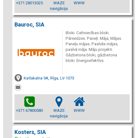
+371 28013025
WAZE
WWW
navigācija
Bauroc, SIA
Bloki. Celtniecības bloki.
Pārsedzes. Paneļi. Māja, Mājas.
Paneļu mājas. Pasīvās mājas,
pasīvā māja. Māju projekti.
Gāzbetona bloki, gāzbetona
bloki. Energoefektīvs.
Katlakalna 9A, Rīga, LV-1073
+371 67800580
WAZE
WWW
navigācija
Kosters, SIA