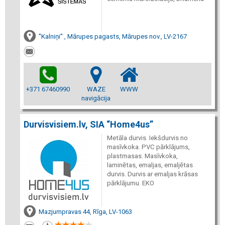
''Kalniņi'' , Mārupes pagasts, Mārupes nov., LV-2167
+371 67460990
WAZE
WWW
navigācija
Durvisvisiem.lv, SIA “Home4us”
Metāla durvis. Iekšdurvis no
masīvkoka. PVC pārklājums,
plastmasas. Masīvkoka,
laminētas, emaljas, emaljētas
durvis. Durvis ar emaljas krāsas
pārklājumu. EKO
Mazjumpravas 44, Rīga, LV-1063