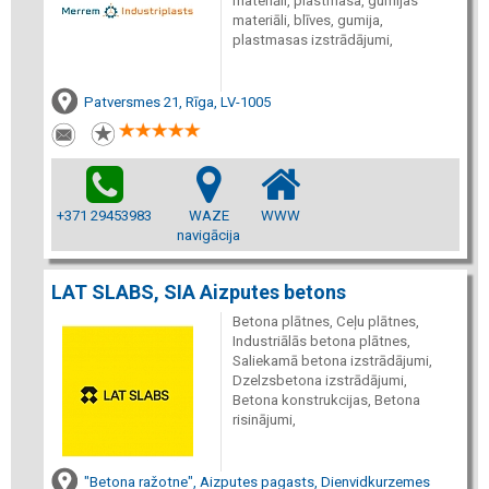
materiāli, plastmasa, gumijas
materiāli, blīves, gumija,
plastmasas izstrādājumi,
Patversmes 21, Rīga, LV-1005
+371 29453983
WAZE
WWW
navigācija
LAT SLABS, SIA Aizputes betons
Betona plātnes, Ceļu plātnes,
Industriālās betona plātnes,
Saliekamā betona izstrādājumi,
Dzelzsbetona izstrādājumi,
Betona konstrukcijas, Betona
risinājumi,
"Betona ražotne", Aizputes pagasts, Dienvidkurzemes