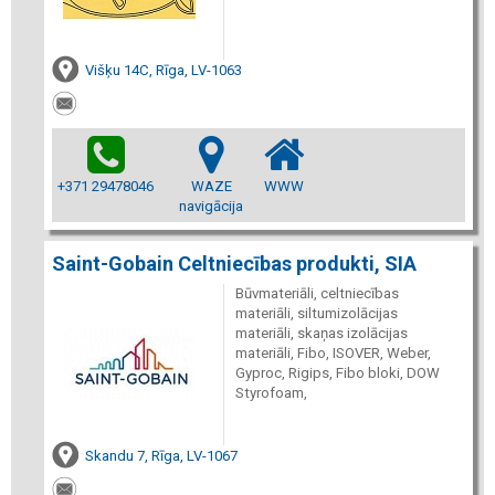
Višķu 14C, Rīga, LV-1063
+371 29478046
WAZE
WWW
navigācija
Saint-Gobain Celtniecības produkti, SIA
Būvmateriāli, celtniecības
materiāli, siltumizolācijas
materiāli, skaņas izolācijas
materiāli, Fibo, ISOVER, Weber,
Gyproc, Rigips, Fibo bloki, DOW
Styrofoam,
Skandu 7, Rīga, LV-1067