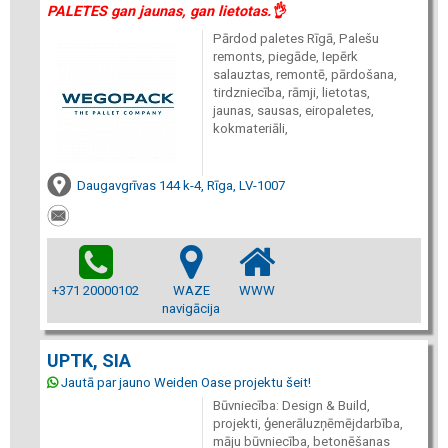
PALETES gan jaunas, gan lietotas.👌
Pārdod paletes Rīgā, Palešu
remonts, piegāde, Iepērk
salauztas, remontē, pārdošana,
tirdzniecība, rāmji, lietotas,
jaunas, sausas, eiropaletes,
kokmateriāli,
Daugavgrīvas 144 k-4, Rīga, LV-1007
+371 20000102
WAZE
WWW
navigācija
UPTK, SIA
Jautā par jauno Weiden Oase projektu šeit!
Būvniecība: Design & Build,
projekti, ģenerāluzņēmējdarbība,
māju būvniecība, betonēšanas