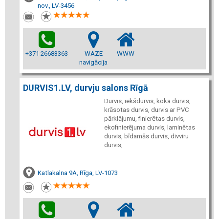
nov., LV-3456
+371 26683363
WAZE
WWW
navigācija
DURVIS1.LV, durvju salons Rīgā
Durvis, iekšdurvis, koka durvis,
krāsotas durvis, durvis ar PVC
pārklājumu, finierētas durvis,
ekofinierējuma durvis, laminētas
durvis, bīdamās durvis, divviru
durvis,
Katlakalna 9A, Rīga, LV-1073