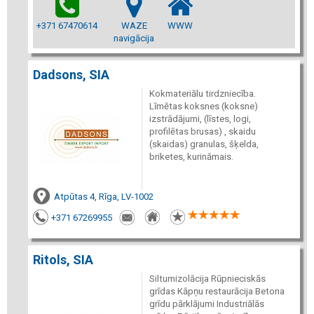
+371 67470614
WAZE
WWW
navigācija
Dadsons, SIA
Kokmateriālu tirdzniecība.
Līmētas koksnes (koksne)
izstrādājumi, (līstes, logi,
profilētas brusas) , skaidu
(skaidas) granulas, šķelda,
briketes, kurināmais.
Atpūtas 4, Rīga, LV-1002
+371 67269955
Ritols, SIA
Siltumizolācija Rūpnieciskās
grīdas Kāpņu restaurācija Betona
grīdu pārklājumi Industriālās