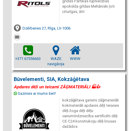
grīdas Pārtikas rūpniecības
epoksīda grīdas Mehāniski ļoti
izturīgas, ātri
Dzērbenes 27, Rīga, LV-1006
+371 67556663
WAZE
WWW
navigācija
Būvelementi, SIA, Kokzāģētava
Apdares dēļi un teicami ZĀĢMATERIĀLI 🏭👍
Sazinies ar mums šeit!
kokzāģētava gateris zāģmateriāli
kokmateriāli apdares dēļi terases
dēļi žoga dēļi dēļu
vairumtirdzniecība sertificēti dēļi
CE C24 konstrukciju dēļi brusas
dažādos