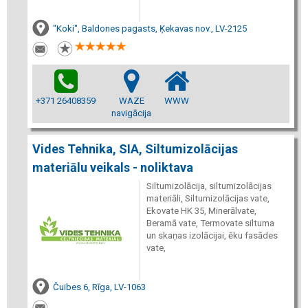
"Koki", Baldones pagasts, Ķekavas nov., LV-2125
+371 26408359
WAZE
WWW
navigācija
Vides Tehnika, SIA, Siltumizolācijas
materiālu veikals - noliktava
Siltumizolācija, siltumizolācijas
materiāli, Siltumizolācijas vate,
Ekovate HK 35, Minerālvate,
Beramā vate, Termovate siltuma
un skaņas izolācijai, ēku fasādes
vate,
Čuibes 6, Rīga, LV-1063