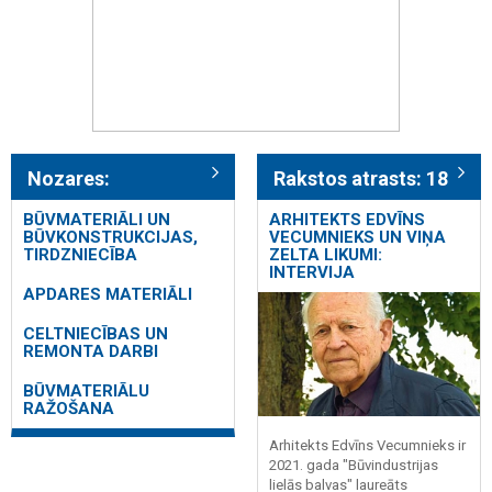
Nozares:
Rakstos atrasts: 18
BŪVMATERIĀLI UN
ARHITEKTS EDVĪNS
BŪVKONSTRUKCIJAS,
VECUMNIEKS UN VIŅA
TIRDZNIECĪBA
ZELTA LIKUMI:
INTERVIJA
APDARES MATERIĀLI
CELTNIECĪBAS UN
REMONTA DARBI
BŪVMATERIĀLU
RAŽOŠANA
Arhitekts Edvīns Vecumnieks ir
2021. gada "Būvindustrijas
lielās balvas" laureāts