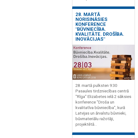
28. MARTĀ
NORISINĀSIES
KONFERENCE
"BŪVNIECĪBA.
KVALITĀTE. DROŠĪBA.
INOVĀCIJAS"
28. martā pulksten 9:30
Pasaules tirdzniecības centrā
"Rīga" Elizabetes ielā 2 sāksies
konference "Droša un
kvalitatīva būvniecība", kurā
Latvijas un ārvalstu būvnieki,
būvmateriālu ražotāji,
projektētā...