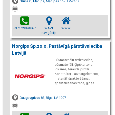
"Rūnas", Mārupe, Mārupes nov., LV-2167
+371 29994867
WAZE
WWW
navigācija
Norgips Sp.zo.o. Pastāvīgā pārstāvniecība
Latvijā
Būvmateriālu tirdzniecība,
būvmateriāli, ģipškartona
loksnes, tērauda profili,
Konstrukciju aizsargelementi,
materiāli špaktelēšanai,
špaktelēšanas tepe, ģipša
Daugavgrīvas 83, Rīga, LV-1007