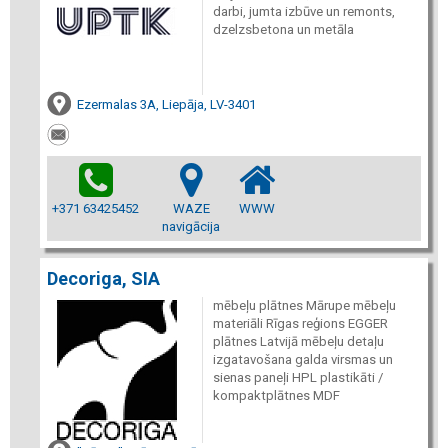
darbi, jumta izbūve un remonts,
dzelzsbetona un metāla
Ezermalas 3A, Liepāja, LV-3401
+371 63425452
WAZE
WWW
navigācija
Decoriga, SIA
mēbeļu plātnes Mārupe mēbeļu
materiāli Rīgas reģions EGGER
plātnes Latvijā mēbeļu detaļu
izgatavošana galda virsmas un
sienas paneļi HPL plastikāti /
kompaktplātnes MDF