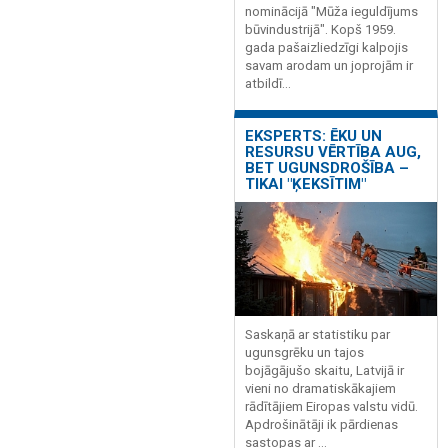
nominācijā "Mūža ieguldījums
būvindustrijā". Kopš 1959.
gada pašaizliedzīgi kalpojis
savam arodam un joprojām ir
atbildī...
EKSPERTS: ĒKU UN
RESURSU VĒRTĪBA AUG,
BET UGUNSDROŠĪBA –
TIKAI "ĶEKSĪTIM"
Saskaņā ar statistiku par
ugunsgrēku un tajos
bojāgājušo skaitu, Latvijā ir
vieni no dramatiskākajiem
rādītājiem Eiropas valstu vidū.
Apdrošinātāji ik pārdienas
sastopas ar ...