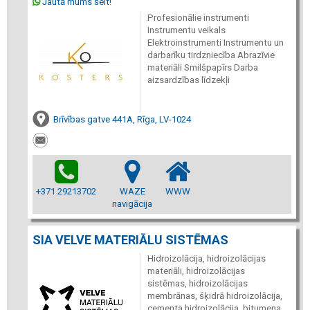
Jautā mums šeit!
Profesionālie instrumenti
Instrumentu veikals
Elektroinstrumenti Instrumentu un
darbarīku tirdzniecība Abrazīvie
materiāli Smilšpapīrs Darba
aizsardzības līdzekļi
Brīvības gatve 441A, Rīga, LV-1024
+371 29213702
WAZE
WWW
navigācija
SIA VELVE MATERIĀLU SISTĒMAS
Hidroizolācija, hidroizolācijas
materiāli, hidroizolācijas
sistēmas, hidroizolācijas
membrānas, šķidrā hidroizolācija,
cementa hidroizolācija, bitumena