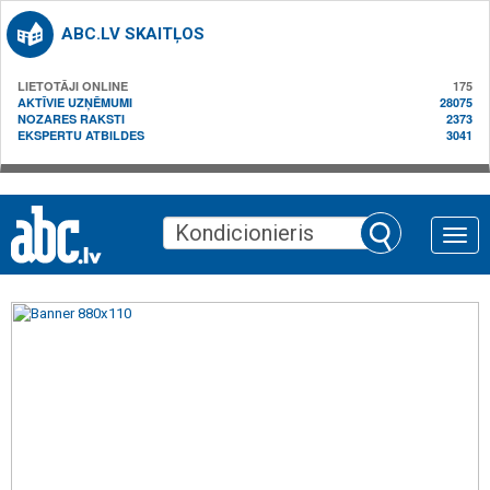
ABC.LV SKAITĻOS
LIETOTĀJI ONLINE
175
AKTĪVIE UZŅĒMUMI
28075
NOZARES RAKSTI
2373
EKSPERTU ATBILDES
3041
Toggle
naviga