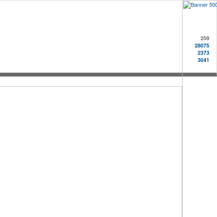
259
28075
2373
3041