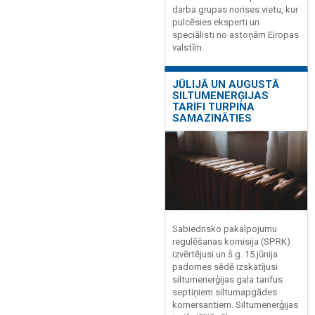
darba grupas norises vietu, kur
pulcēsies eksperti un
speciālisti no astoņām Eiropas
valstīm.
JŪLIJĀ UN AUGUSTĀ
SILTUMENERĢIJAS
TARIFI TURPINA
SAMAZINĀTIES
Sabiedrisko pakalpojumu
regulēšanas komisija (SPRK)
izvērtējusi un š.g. 15.jūnija
padomes sēdē izskatījusi
siltumenerģijas gala tarifus
septiņiem siltumapgādes
komersantiem. Siltumenerģijas