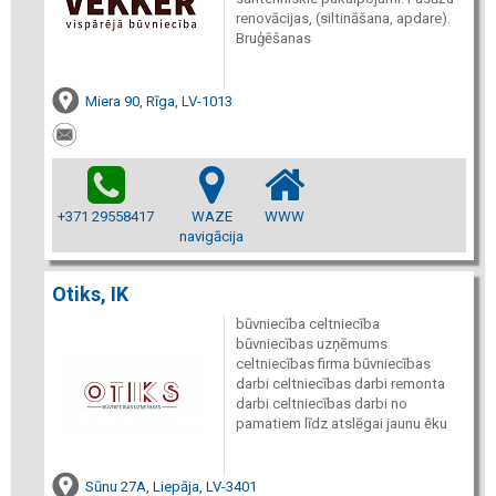
renovācijas, (siltināšana, apdare).
Bruģēšanas
Miera 90, Rīga, LV-1013
+371 29558417
WAZE
WWW
navigācija
Otiks, IK
būvniecība celtniecība
būvniecības uzņēmums
celtniecības firma būvniecības
darbi celtniecības darbi remonta
darbi celtniecības darbi no
pamatiem līdz atslēgai jaunu ēku
Sūnu 27A, Liepāja, LV-3401