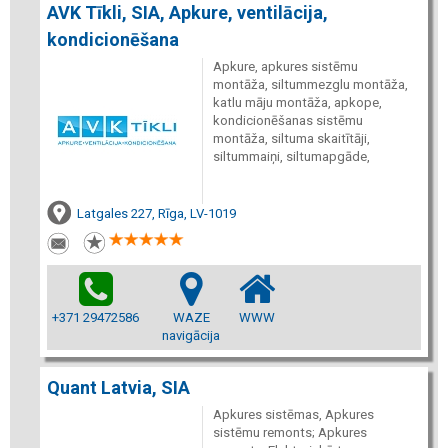
AVK Tīkli, SIA, Apkure, ventilācija,
kondicionēšana
Apkure, apkures sistēmu
montāža, siltummezglu montāža,
katlu māju montāža, apkope,
kondicionēšanas sistēmu
montāža, siltuma skaitītāji,
siltummaiņi, siltumapgāde,
Latgales 227, Rīga, LV-1019
+371 29472586
WAZE
WWW
navigācija
Quant Latvia, SIA
Apkures sistēmas, Apkures
sistēmu remonts; Apkures