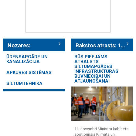
Nozares:
Rakstos atrasts: 135
ŪDENSAPGĀDE UN
BŪS PIEEJAMS
KANALIZĀCIJA
ATBALSTS
SILTUMAPGĀDES
INFRASTRUKTŪRAS
APKURES SISTĒMAS
BŪVNIECĪBAI UN
ATJAUNOŠANAI
SILTUMTEHNIKA
11. novembrī Ministru kabinets
apstiprināja Klimata un