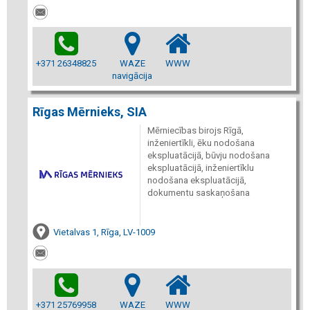
+371 26348825
WAZE
WWW
navigācija
Rīgas Mērnieks, SIA
Mērniecības birojs Rīgā,
inženiertīkli, ēku nodošana
ekspluatācijā, būvju nodošana
ekspluatācijā, inženiertīklu
nodošana ekspluatācijā,
dokumentu saskaņošana
Vietalvas 1, Rīga, LV-1009
+371 25769958
WAZE
WWW