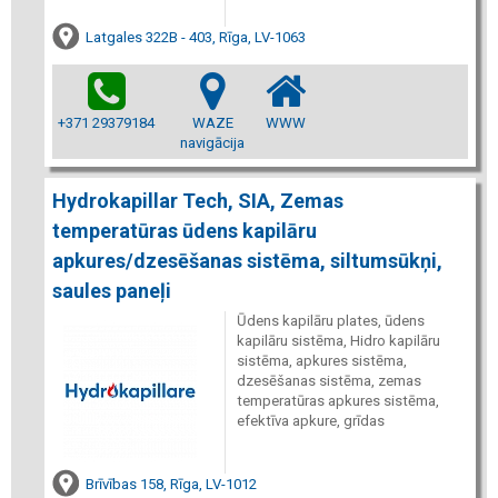
Latgales 322B - 403, Rīga, LV-1063
+371 29379184
WAZE
WWW
navigācija
Hydrokapillar Tech, SIA, Zemas
temperatūras ūdens kapilāru
apkures/dzesēšanas sistēma, siltumsūkņi,
saules paneļi
Ūdens kapilāru plates, ūdens
kapilāru sistēma, Hidro kapilāru
sistēma, apkures sistēma,
dzesēšanas sistēma, zemas
temperatūras apkures sistēma,
efektīva apkure, grīdas
Brīvības 158, Rīga, LV-1012