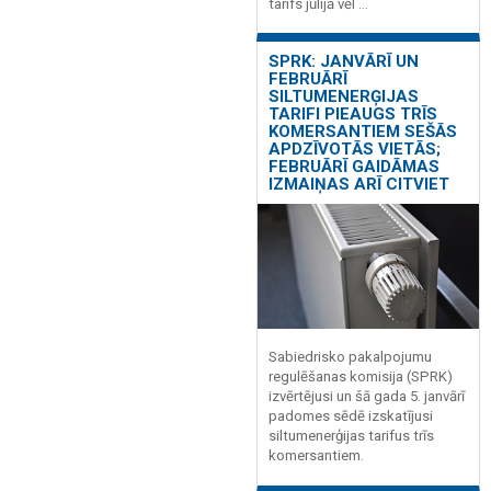
tarifs jūlijā vēl ...
SPRK: JANVĀRĪ UN
FEBRUĀRĪ
SILTUMENERĢIJAS
TARIFI PIEAUGS TRĪS
KOMERSANTIEM SEŠĀS
APDZĪVOTĀS VIETĀS;
FEBRUĀRĪ GAIDĀMAS
IZMAIŅAS ARĪ CITVIET
Sabiedrisko pakalpojumu
regulēšanas komisija (SPRK)
izvērtējusi un šā gada 5. janvārī
padomes sēdē izskatījusi
siltumenerģijas tarifus trīs
komersantiem.