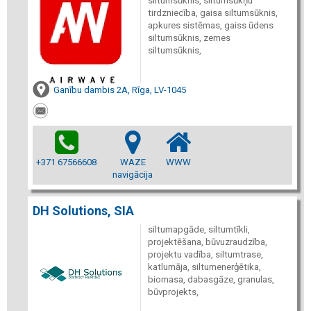
siltumsūknis, siltumsūkņu
tirdzniecība, gaisa siltumsūknis,
apkures sistēmas, gaiss ūdens
siltumsūknis, zemes
siltumsūknis,
Ganību dambis 2A, Rīga, LV-1045
+371 67566608
WAZE
WWW
navigācija
DH Solutions, SIA
siltumapgāde, siltumtīkli,
projektēšana, būvuzraudzība,
projektu vadība, siltumtrase,
katlumāja, siltumenerģētika,
biomasa, dabasgāze, granulas,
būvprojekts,