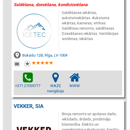
Saldēšana, dzesēšana, kondicionēšana
Saldēšanas iekārtas,
aukstumiekārtas. Aukstuma
iekārtas, kameras, vitrīnas.
Saldētavu remonts, saldētavas.
Dzesēšanas iekārtas. Ventilācijas
sistēmas, iekārtas.
Bukaišu 12B, Rīga, LV-1004
+371 27059777
WAZE
WWW
navigācija
VEKKER, SIA
Biroja remonts un apdares darbi,
iekšdarbi, ārdarbi, privātmāju
būvniecība. Elektro un
santehniskie pakalpojumi. Fasāžu