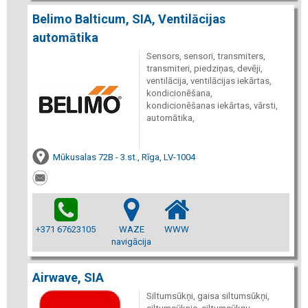
Belimo Balticum, SIA, Ventilācijas
automātika
Sensors, sensori, transmiters,
transmiteri, piedziņas, devēji,
ventilācija, ventilācijas iekārtas,
kondicionēšana,
kondicionēšanas iekārtas, vārsti,
automātika,
Mūkusalas 72B - 3.st., Rīga, LV-1004
+371 67623105
WAZE
WWW
navigācija
Airwave, SIA
Siltumsūkņi, gaisa siltumsūkņi,