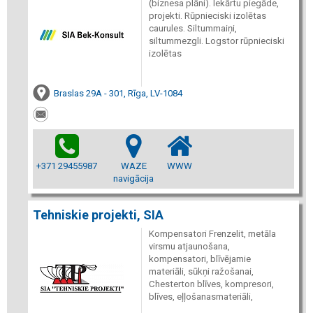
(biznesa plāni). Iekārtu piegāde,
projekti. Rūpnieciski izolētas
caurules. Siltummaiņi,
siltummezgli. Logstor rūpnieciski
izolētas
Braslas 29A - 301, Rīga, LV-1084
+371 29455987
WAZE
WWW
navigācija
Tehniskie projekti, SIA
Kompensatori Frenzelit, metāla
virsmu atjaunošana,
kompensatori, blīvējamie
materiāli, sūkņi ražošanai,
Chesterton blīves, kompresori,
blīves, eļļošanasmateriāli,