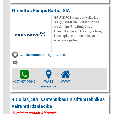
Grundfos Pumps Baltic, SIA
GRUNDFOS mazie cirkulācijas
sūkņi, COMFORT karstā ūdens
sistēmām. Privātmājām, ar
komunikāciju aprīkojami, vidējie,
lielie, apkures, kanalizācijas,
ūdens apgādes,
Gunāra Astras 8B, Rīga, LV-1082
+371 67149640
WAZE
WWW
navigācija
4 Collas, SIA, santehnikas un siltumtehnikas
vairumtirdzniecība
Turpinām strādāt klātienē!