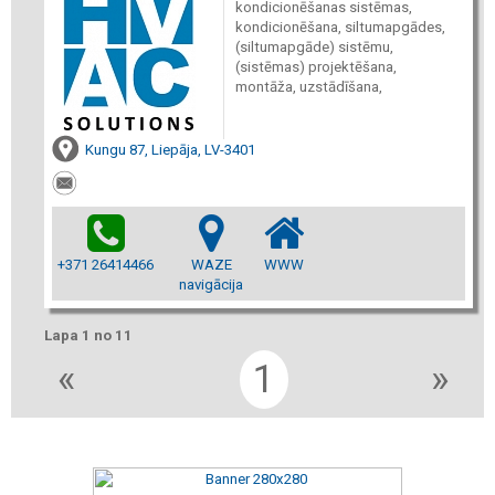
kondicionēšanas sistēmas,
kondicionēšana, siltumapgādes,
(siltumapgāde) sistēmu,
(sistēmas) projektēšana,
montāža, uzstādīšana,
Kungu 87, Liepāja, LV-3401
+371 26414466
WAZE
WWW
navigācija
Lapa 1 no 11
«
1
»