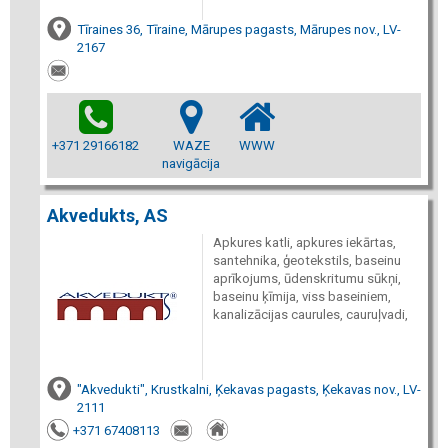
Tīraines 36, Tīraine, Mārupes pagasts, Mārupes nov., LV-
2167
+371 29166182
WAZE
WWW
navigācija
Akvedukts, AS
Apkures katli, apkures iekārtas,
santehnika, ģeotekstils, baseinu
aprīkojums, ūdenskritumu sūkņi,
baseinu ķīmija, viss baseiniem,
kanalizācijas caurules, cauruļvadi,
"Akvedukti", Krustkalni, Ķekavas pagasts, Ķekavas nov., LV-
2111
+371 67408113