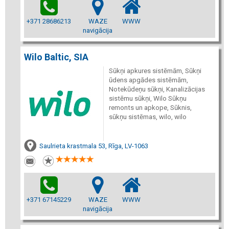
+371 28686213
WAZE
WWW
navigācija
Wilo Baltic, SIA
Sūkņi apkures sistēmām, Sūkņi
ūdens apgādes sistēmām,
Notekūdeņu sūkņi, Kanalizācijas
sistēmu sūkņi, Wilo Sūkņu
remonts un apkope, Sūknis,
sūkņu sistēmas, wilo, wilo
Saulrieta krastmala 53, Rīga, LV-1063
+371 67145229
WAZE
WWW
navigācija