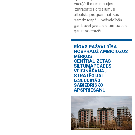
enerģētikas ministrijas
izstrādātos grozījumus
atbalsta programmai, kas
paredz iespēju pašvaldībās
gan būvēt jaunas siltumtrases,
gan modernizēt ...
RĪGAS PAŠVALDĪBA
NOSPRAUŽ AMBICIOZUS
MĒRĶUS
CENTRALIZĒTĀS
SILTUMAPGĀDES
VEICINĀŠANAI;
STRATĒĢIJAI
IZSLUDINĀS
SABIEDRISKO
APSPRIEŠANU