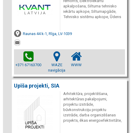
remonts, Elektroiekārtu
apkalpošana, Siltuma tehnisko
iekārtu apkope, Siltumapgāde,
Tehnisko sistēmu apkope, Ūdens
Raunas 44 k-1, Rīga, LV-1039
+371 67163700
WAZE
WWW
navigācija
Upīša projekti, SIA
Arhitektūra, projektēšana,
arhitektūras pakalpojumi,
projektu izstrāde,
būvkonstrukciju projektu
izstrāde, darba organizēšanas
projekts, ēkas energoefektivitāte,