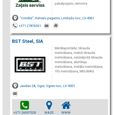
pakalpojumi, remonta
"Cimdiņi", Katvaru pagasts, Limbažu nov., LV-4061
+371 27876531
BST Steel, SIA
Metālapstrāde, tērauda
metināšana, melnā tērauda
metināšana, nerūsējošā tērauda
metināšana, alumīnija
metināšana, metāla metināšana,
TIG metināšana, MIG/MAG
Jaudas 2A, Ogre, Ogres nov., LV-5001
+371 26097528
WAZE
WWW