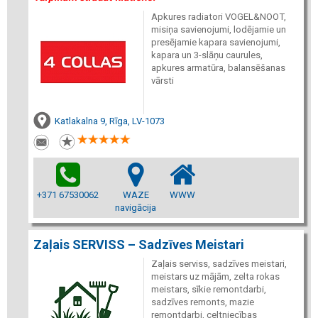
Apkures radiatori VOGEL&NOOT,
misiņa savienojumi, lodējamie un
presējamie kapara savienojumi,
kapara un 3-slāņu caurules,
apkures armatūra, balansēšanas
vārsti
Katlakalna 9, Rīga, LV-1073
+371 67530062
WAZE
WWW
navigācija
Zaļais SERVISS – Sadzīves Meistari
Zaļais serviss, sadzīves meistari,
meistars uz mājām, zelta rokas
meistars, sīkie remontdarbi,
sadzīves remonts, mazie
remontdarbi, celtniecības