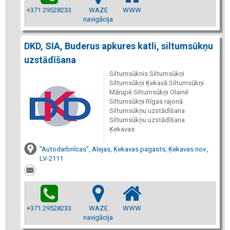
+371 29528233
WAZE
WWW
navigācija
DKD, SIA, Buderus apkures katli, siltumsūkņu
uzstādīšana
Siltumsūknis Siltumsūkņi
Siltumsūkņi Ķekavā Siltumsūkņi
Mārupē Siltumsūkņi Olainē
Siltumsūkņi Rīgas rajonā
Siltumsūkņu uzstādīšana
Siltumsūkņu uzstādīšana
Ķekavas
"Autodarbnīcas", Alejas, Ķekavas pagasts, Ķekavas nov.,
LV-2111
+371 29528233
WAZE
WWW
navigācija