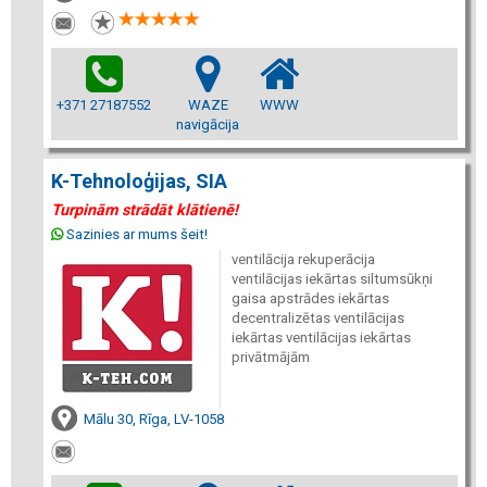
+371 27187552
WAZE
WWW
navigācija
K-Tehnoloģijas, SIA
Turpinām strādāt klātienē!
Sazinies ar mums šeit!
ventilācija rekuperācija
ventilācijas iekārtas siltumsūkņi
gaisa apstrādes iekārtas
decentralizētas ventilācijas
iekārtas ventilācijas iekārtas
privātmājām
Mālu 30, Rīga, LV-1058