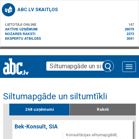
ABC.LV SKAITĻOS
LIETOTĀJI ONLINE
147
AKTĪVIE UZŅĒMUMI
28079
NOZARES RAKSTI
2373
EKSPERTU ATBILDES
3041
Toggle
naviga
Siltumapgāde un siltumtīkli
268 uzņēmumi
Raksti
Bek-Konsult, SIA
Konsultācijas siltumapgādē,