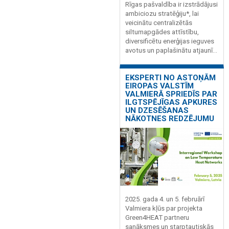
Rīgas pašvaldība ir izstrādājusi
ambiciozu stratēģiju*, lai
veicinātu centralizētās
siltumapgādes attīstību,
diversificētu enerģijas ieguves
avotus un paplašinātu atjaunī...
EKSPERTI NO ASTOŅĀM
EIROPAS VALSTĪM
VALMIERĀ SPRIEDĪS PAR
ILGTSPĒJĪGAS APKURES
UN DZESĒŠANAS
NĀKOTNES REDZĒJUMU
2025. gada 4. un 5. februārī
Valmiera kļūs par projekta
Green4HEAT partneru
sanāksmes un starptautiskās