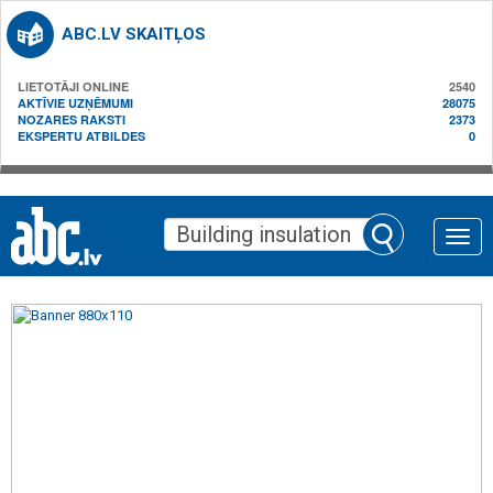
ABC.LV SKAITĻOS
LIETOTĀJI ONLINE
2540
AKTĪVIE UZŅĒMUMI
28075
NOZARES RAKSTI
2373
EKSPERTU ATBILDES
0
Toggle
naviga