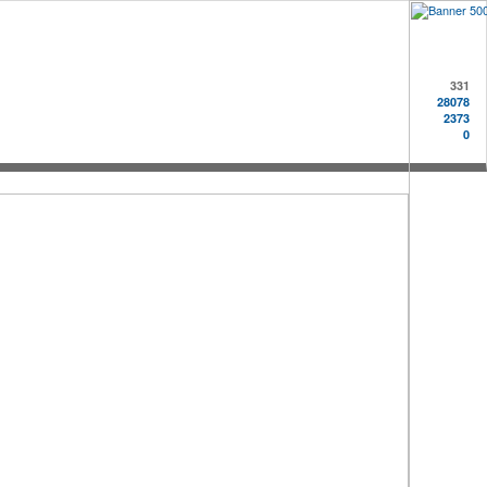
331
28078
2373
0