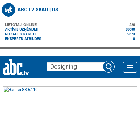
ABC.LV SKAITĻOS
LIETOTĀJI ONLINE
226
AKTĪVIE UZŅĒMUMI
28080
NOZARES RAKSTI
2373
EKSPERTU ATBILDES
0
Toggle
naviga