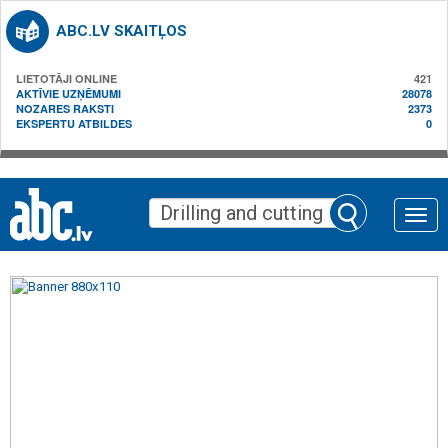
ABC.LV SKAITĻOS
LIETOTĀJI ONLINE
421
AKTĪVIE UZŅĒMUMI
28078
NOZARES RAKSTI
2373
EKSPERTU ATBILDES
0
Toggle
naviga