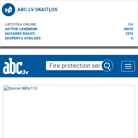
ABC.LV SKAITĻOS
LIETOTĀJI ONLINE
154
AKTĪVIE UZŅĒMUMI
28078
NOZARES RAKSTI
2373
EKSPERTU ATBILDES
0
Toggle
naviga