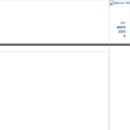
121
28079
2373
0