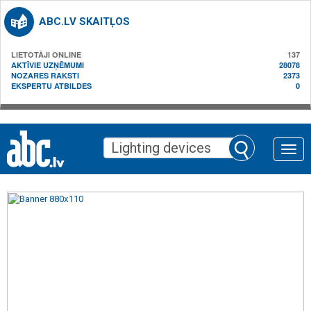
ABC.LV SKAITĻOS
LIETOTĀJI ONLINE
137
AKTĪVIE UZŅĒMUMI
28078
NOZARES RAKSTI
2373
EKSPERTU ATBILDES
0
Toggle
naviga